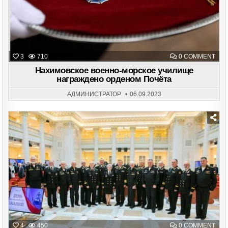
ON
3
710
0 COMMENT
НАХ
ВОЕ
Нахимовское военно-морское училище
МОР
награждено орденом Почёта
УЧИ
НАГ
ОРД
АДМИНИСТРАТОР
06.09.2023
ПОЧ
Posted
in
ON
4
450
0 COMMENT