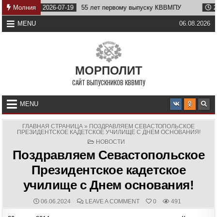
Skip
Молния
2026-07-19
55 лет первому выпуску КВВМПУ
2026-07-
to
content
MENU
06.08.2026
МОРПОЛИТ
САЙТ ВЫПУСКНИКОВ КВВМПУ
MENU
ГЛАВНАЯ СТРАНИЦА
»
ПОЗДРАВЛЯЕМ СЕВАСТОПОЛЬСКОЕ
ПРЕЗИДЕНТСКОЕ КАДЕТСКОЕ УЧИЛИЩЕ С ДНЕМ ОСНОВАНИЯ!
POSTED
НОВОСТИ
IN
Поздравляем Севастопольское
Президентское кадетское
училище с Днем основания!
PUBLISHED
COMMENTS:
ON
06.06.2024
LEAVE A COMMENT
0
491
DATE:
ПОЗДРАВЛЯЕМ
СЕВАСТОПОЛЬСКОЕ