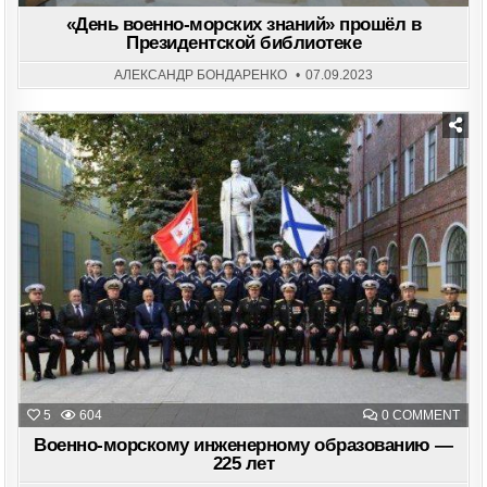
«ДЕ
ВОЕ
«День военно-морских знаний» прошёл в
МОР
Президентской библиотеке
ЗНА
ПР
В
АЛЕКСАНДР БОНДАРЕНКО
07.09.2023
ПРЕ
БИБ
Posted
in
ON
5
604
0 COMMENT
ВОЕ
МОР
Военно-морскому инженерному образованию —
ИН
225 лет
ОБР
—