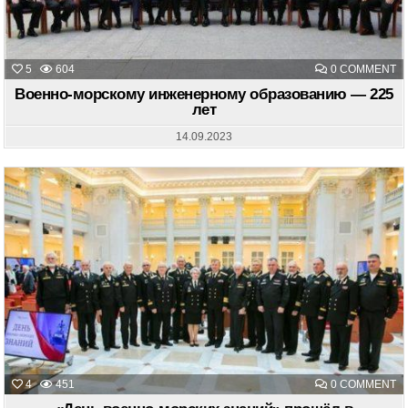
O
5
604
0 COMMENT
В
М
Военно-морскому инженерному образованию — 225
И
лет
О
—
22
14.09.2023
Л
O
4
451
0 COMMENT
«
В