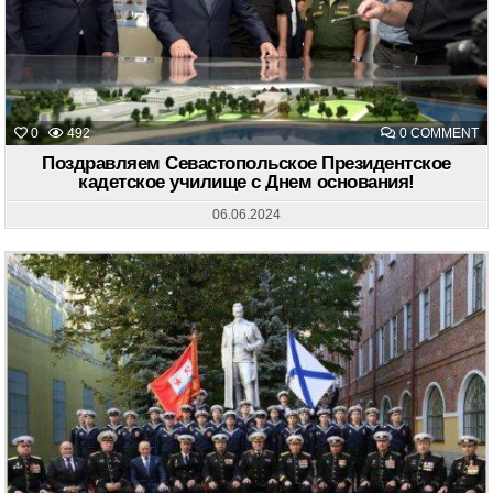
O
0
492
0 COMMENT
П
С
Поздравляем Севастопольское Президентское
П
кадетское училище с Днем основания!
К
У
С
06.06.2024
Д
О