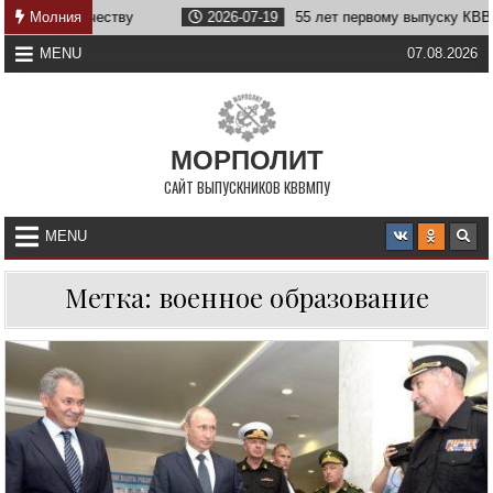
Skip
жбе Отечеству
Молния
2026-07-19
55 лет первому выпуску КВВМПУ
to
content
MENU
07.08.2026
МОРПОЛИТ
САЙТ ВЫПУСКНИКОВ КВВМПУ
MENU
Метка:
военное образование