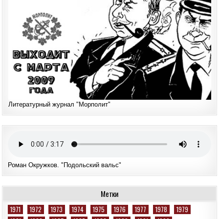
Литературный журнал "Морполит"
Роман Окружков. "Подольский вальс"
Метки
1971
1972
1973
1974
1975
1976
1977
1978
1979