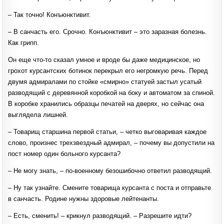
‒ Так точно! Конъюнктивит.
‒ В санчасть его. Срочно. Конъюнктивит ‒ это заразная болезнь.
Как грипп.
Он еще что-то сказал умное и вроде бы даже медицинское, но
грохот курсантских ботинок перекрыл его негромкую речь. Перед
двумя адмиралами по стойке «смирно» статуей застыл усатый
разводящий с деревянной коробкой на боку и автоматом за спиной.
В коробке хранились образцы печатей на дверях, но сейчас она
выглядела лишней.
‒ Товарищ старшина первой статьи, ‒ четко выговаривая каждое
слово, произнес трехзвездный адмирал, ‒ почему вы допустили на
пост номер один больного курсанта?
‒ Не могу знать, ‒ по-военному безошибочно ответил разводящий.
‒ Ну так узнайте. Смените товарища курсанта с поста и отправьте
в санчасть. Родине нужны здоровые лейтенанты.
‒ Есть, сменить! ‒ крикнул разводящий. ‒ Разрешите идти?