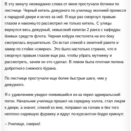
В эту минуту неожиданно слева от меня простучали ботинки по
лестнице. Черный китель дежурного по училищу молнией пронесся
к парадной двери и исчез за ней. Я еще раз сморгнул правым
глазом и наконец-то рассмотрел не только китель. С улицы
вернулся весь дежурный, невысокий капитан 2 ранга с кафедры
боевых средств флота. Черная кобура пистолета на его боку
смотрелась внушительно. Он встал спиной к зенитной ракете и
замер по стойке «смирно». Это было настолько странно, что я
сморгнул правым глазом еще раз, чтобы убрать мутнинку и
рассмотреть, зачем он это сделал. В левом была плотная пелена
добротного снежного бурана.
По лестнице простучали еще более быстрые шаги, чем у
дежурного.
Я с удивлением увидел появившийся из-за перил адмиральский
погон. Начальник училища прошел на середину холла, стал лицом
к двери, а значит, спиной ко мне, поправил на голове и без того
неплохо сидевшую фуражку и вдруг по-курсантски бодро крикнул:
‒ Училище, смирно!