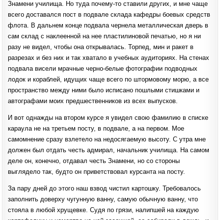
Знамени училища. Но туда почему-то ставили других, и мне чаще
всего доставался пост в подвале склада кафедры боевых средств
флота. В дальнем конце подвала чернела металлическая дверь в
сам склад с наклеенной на нее пластилиновой печатью, но я ни
разу не видел, чтобы она открывалась. Торпед, мин и ракет в
разрезах и без них и так хватало в учебных аудиториях. На стенах
подвала висели мрачные черно-белые фотографии подводных
лодок и кораблей, идущих чаще всего по штормовому морю, а все
пространство между ними было исписано пошлыми стишками и
автографами моих предшественников из всех выпусков.
И вот однажды на втором курсе я увидел свою фамилию в списке
караула не на третьем посту, в подвале, а на первом. Мое
самомнение сразу взлетело на недосягаемую высоту. С утра мне
должен был отдать честь адмирал, начальник училища. На самом
деле он, конечно, отдавал честь Знамени, но со стороны
выглядело так, будто он приветствовал курсанта на посту.
За пару дней до этого наш взвод чистил картошку. Требовалось
заполнить доверху чугунную ванну, самую обычную ванну, что
стояла в любой хрущевке. Судя по грязи, налипшей на каждую