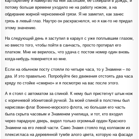
картофелину и намертво на ней засохшей, ее собирали в дождь, и
потому больше времени уходило не на работу ножом, а на
обдирание жирной черноземной грязи. Я не заметил, как занес
грязь в левый глаз. Наутро он раскраснелся, но я как-то не придал
этому значению.
На следующий день я заступил в караул с уже поплывшим глазом,
но вместо того, чтобы пойти в санчасть, просто протирал его
платком. Мне не верилось, что удача с постом номер один вновь
когда-нибудь повернется ко мне.
Если на обычном посту стояли по четыре часа, то у Знамени ‒ по
два. И это правильно. Попробуйте без движения отстоять два часа
кряду по стойке «смирно» и я посмотрю на вас после этого.
А я стоял с автоматом за спиной. К нему был пристегнут штык-нож
с коричневой эбонитовой ручкой. За моей спиной в полстены был
нарисован флаг Военно-морского флота, но большая его часть
была скрыта часовым и Знаменем училища, и тот, кто входил
через парадную дверь, видел только огромный орден Красного
Знамени на его левой части. Само Знамя стояло под колпаком из
плексигласа на деревянной тумбе алого цвета, которую на фасаде