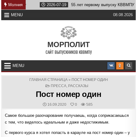
Skip
еству
Молния
2026-07-19
55 лет первому выпуску КВВМПУ
to
content
MENU
08.08.2026
МОРПОЛИТ
САЙТ ВЫПУСКНИКОВ КВВМПУ
MENU
ГЛАВНАЯ СТРАНИЦА
»
ПОСТ НОМЕР ОДИН
POSTED
ПРЕССА
,
РАССКАЗЫ
IN
Пост номер один
PUBLISHED
16.09.2020
0
585
DATE:
Самое большое разочарование получаешь, когда соприкасаешься
с тем, что виделось идеальным и даже недостижимым.
С первого курса я хотел попасть в карауле на пост номер один ‒ у