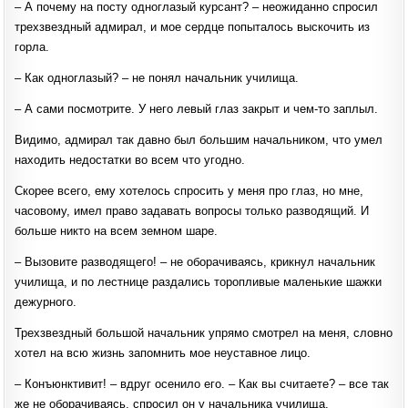
‒ А почему на посту одноглазый курсант? ‒ неожиданно спросил
трехзвездный адмирал, и мое сердце попыталось выскочить из
горла.
‒ Как одноглазый? ‒ не понял начальник училища.
‒ А сами посмотрите. У него левый глаз закрыт и чем-то заплыл.
Видимо, адмирал так давно был большим начальником, что умел
находить недостатки во всем что угодно.
Скорее всего, ему хотелось спросить у меня про глаз, но мне,
часовому, имел право задавать вопросы только разводящий. И
больше никто на всем земном шаре.
‒ Вызовите разводящего! ‒ не оборачиваясь, крикнул начальник
училища, и по лестнице раздались торопливые маленькие шажки
дежурного.
Трехзвездный большой начальник упрямо смотрел на меня, словно
хотел на всю жизнь запомнить мое неуставное лицо.
‒ Конъюнктивит! ‒ вдруг осенило его. ‒ Как вы считаете? ‒ все так
же не оборачиваясь, спросил он у начальника училища.