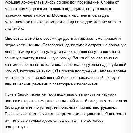
украшал ярко-желтый якорь со звездой посередине. Справа от
меня стояли еще какие-то знамена, видимо, полученные от
приезжих начальников из Москвы, а на стене висели два
металлических знака размером с поднос за достижение чего-то
значимого.
Мне выпала смена с восьми до десяти. Адмирал уже пришел и
отдал честь не мне. Оставалось одно: тупо смотреть на парадную
дверь, выходящую на улицу, и на поставленные у левой стены
зенитную ракету и глубинную бомбу. Зенитной ракете явно не
хватило высоты потолка, и она нависала под углом над глубинной
бомбой, которую не знающий морское вооружение человек вполне
мог принять за черный винный бочонок, прихваченный по кругу
двумя белыми ремнями к платформе с колесиками.
Руке в белой перчатке так и подмывало вытянуть из кармана
платок и отереть намертво заплывший левый глаз, но этого нельзя
было делать ни по уставу, ни по всяким прочим инструкциям.
Правый глаз тоже начинал предательски пощипывать. Я поморгал
им, но стало только хуже. Он заныл так, что хотелось
подпрыгнуть.