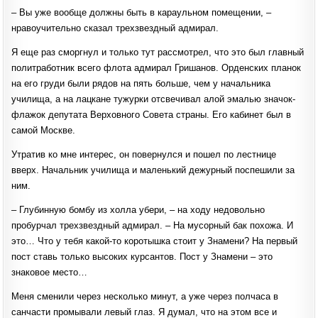
‒ Вы уже вообще должны быть в караульном помещении, ‒
нравоучительно сказал трехзвездный адмирал.
Я еще раз сморгнул и только тут рассмотрел, что это был главный
политработник всего флота адмирал Гришанов. Орденских планок
на его груди были рядов на пять больше, чем у начальника
училища, а на лацкане тужурки отсвечивал алой эмалью значок-
флажок депутата Верховного Совета страны. Его кабинет был в
самой Москве.
Утратив ко мне интерес, он повернулся и пошел по лестнице
вверх. Начальник училища и маленький дежурный поспешили за
ним.
‒ Глубинную бомбу из холла убери, ‒ на ходу недовольно
пробурчал трехзвездный адмирал. ‒ На мусорный бак похожа. И
это… Что у тебя какой-то коротышка стоит у Знамени? На первый
пост ставь только высоких курсантов. Пост у Знамени ‒ это
знаковое место…
Меня сменили через несколько минут, а уже через полчаса в
санчасти промывали левый глаз. Я думал, что на этом все и