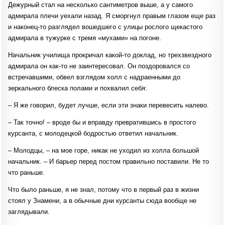
Дежурный стал на несколько сантиметров выше, а у самого
адмирала плечи уехали назад. Я сморгнул правым глазом еще раз
и наконец-то разглядел вошедшего с улицы рослого щекастого
адмирала в тужурке с тремя «мухами» на погоне.
Начальник училища прокричал какой-то доклад, но трехзвездного
адмирала он как-то не заинтересовал. Он поздоровался со
встречавшими, обвел взглядом холл с надраенными до
зеркального блеска полами и похвалил себя:
‒ Я же говорил, будет лучше, если эти знаки перевесить налево.
‒ Так точно! ‒ вроде бы и вправду превратившись в простого
курсанта, с молодецкой бодростью ответил начальник.
‒ Молодцы, ‒ на мое горе, никак не уходил из холла большой
начальник. ‒ И барьер перед постом правильно поставили. Не то
что раньше.
Что было раньше, я не знал, потому что в первый раз в жизни
стоял у Знамени, а в обычные дни курсанты сюда вообще не
заглядывали.