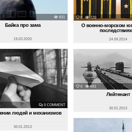
931
0
720
Байка про зама
О военно-морском юм
последствия
19.03.2020
24.09.2014
0
681
Лейтенант
ON
1
0 COMMENT
30.01.2013
О
СПАСЕНИИ
сении людей и механизмов
ЛЮДЕЙ
И
МЕХАНИЗМОВ
30.01.2013