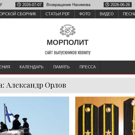
2026-07-07
Возвращение Нахимова
2026-06-26
Олег Зу
ОРСКОЙ СБОРНИК
СТАТЬИ PDF
ФОТО
ВИДЕО
ПЕСН
МОРПОЛИТ
САЙТ ВЫПУСКНИКОВ КВВМПУ
ЕНИЯ
КАЛЕНДАРЬ
ПАМЯТЬ
ПРЕССА
а:
Александр Орлов