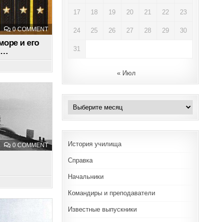
17
18
19
20
21
22
23
ON
0 COMMENT
24
25
26
27
28
29
30
О
ВОЕННО-
оре и его
МОРСКОМ
31
х…
ЮМОРЕ
И
ЕГО
ПОСЛЕДСТВИЯХ…
« Июл
Архивы
История училища
ON
0 COMMENT
ЛЕЙТЕНАНТ
Справка
Начальники
Командиры и преподаватели
Известные выпускники