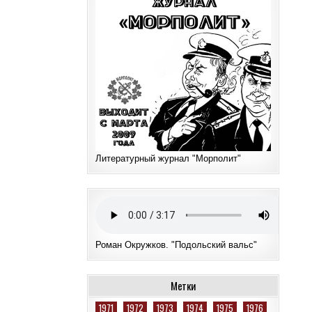
Литературный журнал "Морполит"
Роман Окружков. "Подольский вальс"
Метки
1971
1972
1973
1974
1975
1976