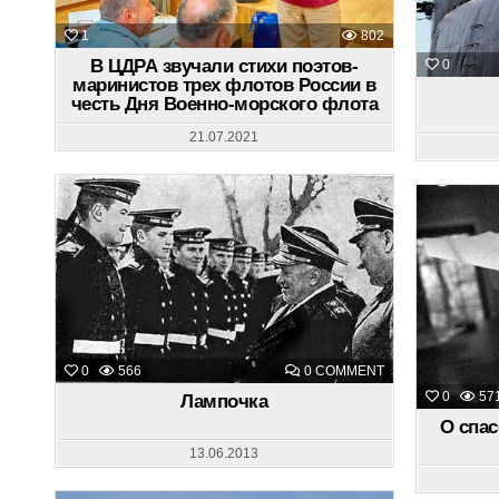
1
802
В ЦДРА звучали стихи поэтов-
0
маринистов трех флотов России в
честь Дня Военно-морского флота
21.07.2021
ON
0
566
0 COMMENT
ЛАМПОЧКА
0
57
Лампочка
О спа
13.06.2013