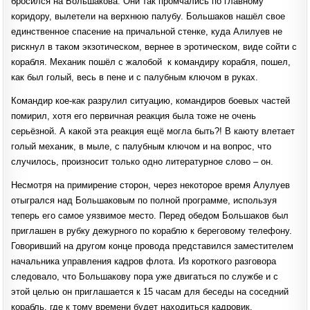
бросился на Большакова. Они так промчались по главному
коридору, вылетели на верхнюю палубу. Большаков нашёл свое
единственное спасение на причальной стенке, куда Алилуев не
рискнул в таком экзотическом, вернее в эротическом, виде сойти с
корабля. Механик пошёл с жалобой к командиру корабля, пошел,
как был голый, весь в пене и с палубным ключом в руках.
Командир кое-как разрулил ситуацию, командиров боевых частей
помирил, хотя его первичная реакция была тоже не очень
серьёзной. А какой эта реакция ещё могла быть?! В каюту влетает
голый механик, в мыле, с палубным ключом и на вопрос, что
случилось, произносит только одно литературное слово – он.
Несмотря на примирение сторон, через некоторое время Алулуев
отыгрался над Большаковым по полной программе, используя
теперь его самое уязвимое место. Перед обедом Большаков был
приглашен в рубку дежурного по кораблю к береговому телефону.
Говоривший на другом конце провода представился заместителем
начальника управления кадров флота. Из короткого разговора
следовало, что Большакову пора уже двигаться по службе и с
этой целью он приглашается к 15 часам для беседы на соседний
корабль, где к тому времени будет находиться кадровик.