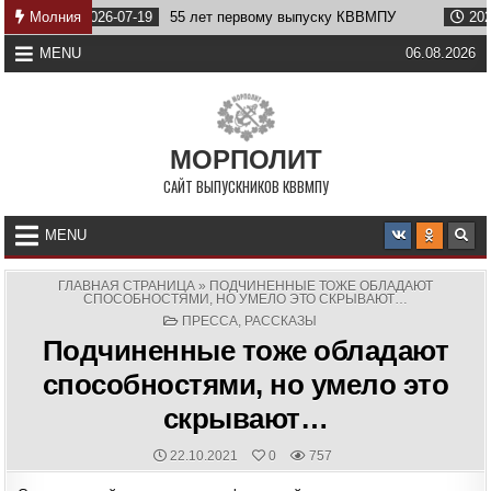
Skip
2026-07-19
Молния
55 лет первому выпуску КВВМПУ
2026-07-07
to
content
MENU
06.08.2026
МОРПОЛИТ
САЙТ ВЫПУСКНИКОВ КВВМПУ
MENU
ГЛАВНАЯ СТРАНИЦА
»
ПОДЧИНЕННЫЕ ТОЖЕ ОБЛАДАЮТ
СПОСОБНОСТЯМИ, НО УМЕЛО ЭТО СКРЫВАЮТ…
POSTED
ПРЕССА
,
РАССКАЗЫ
IN
Подчиненные тоже обладают
способностями, но умело это
скрывают…
PUBLISHED
22.10.2021
0
757
DATE: