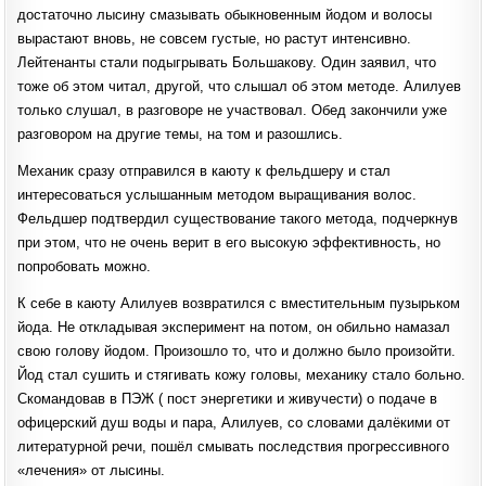
достаточно лысину смазывать обыкновенным йодом и волосы
вырастают вновь, не совсем густые, но растут интенсивно.
Лейтенанты стали подыгрывать Большакову. Один заявил, что
тоже об этом читал, другой, что слышал об этом методе. Алилуев
только слушал, в разговоре не участвовал. Обед закончили уже
разговором на другие темы, на том и разошлись.
Механик сразу отправился в каюту к фельдшеру и стал
интересоваться услышанным методом выращивания волос.
Фельдшер подтвердил существование такого метода, подчеркнув
при этом, что не очень верит в его высокую эффективность, но
попробовать можно.
К себе в каюту Алилуев возвратился с вместительным пузырьком
йода. Не откладывая эксперимент на потом, он обильно намазал
свою голову йодом. Произошло то, что и должно было произойти.
Йод стал сушить и стягивать кожу головы, механику стало больно.
Скомандовав в ПЭЖ ( пост энергетики и живучести) о подаче в
офицерский душ воды и пара, Алилуев, со словами далёкими от
литературной речи, пошёл смывать последствия прогрессивного
«лечения» от лысины.