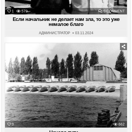
ON
1
579
0 COMMENT
ЕСЛ
НАЧ
Если начальник не делает нам зла, то это уже
НЕ
немалое благо
ДЕЛ
НА
ЗЛА,
АДМИНИСТРАТОР
03.11.2024
ТО
ЭТО
УЖ
НЕМ
БЛА
Posted
in
0
662