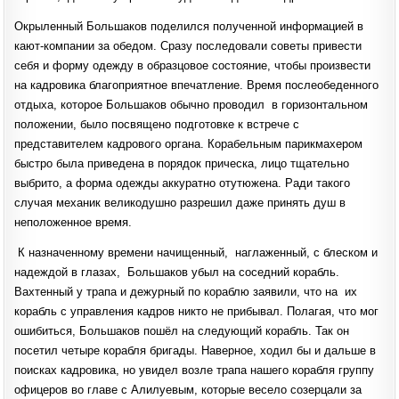
Окрыленный Большаков поделился полученной информацией в
кают-компании за обедом. Сразу последовали советы привести
себя и форму одежду в образцовое состояние, чтобы произвести
на кадровика благоприятное впечатление. Время послеобеденного
отдыха, которое Большаков обычно проводил в горизонтальном
положении, было посвящено подготовке к встрече с
представителем кадрового органа. Корабельным парикмахером
быстро была приведена в порядок прическа, лицо тщательно
выбрито, а форма одежды аккуратно отутюжена. Ради такого
случая механик великодушно разрешил даже принять душ в
неположенное время.
К назначенному времени начищенный, наглаженный, с блеском и
надеждой в глазах, Большаков убыл на соседний корабль.
Вахтенный у трапа и дежурный по кораблю заявили, что на их
корабль с управления кадров никто не прибывал. Полагая, что мог
ошибиться, Большаков пошёл на следующий корабль. Так он
посетил четыре корабля бригады. Наверное, ходил бы и дальше в
поисках кадровика, но увидел возле трапа нашего корабля группу
офицеров во главе с Алилуевым, которые весело созерцали за