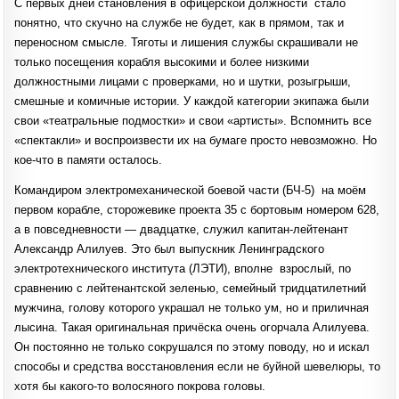
С первых дней становления в офицерской должности стало
понятно, что скучно на службе не будет, как в прямом, так и
переносном смысле. Тяготы и лишения службы скрашивали не
только посещения корабля высокими и более низкими
должностными лицами с проверками, но и шутки, розыгрыши,
смешные и комичные истории. У каждой категории экипажа были
свои «театральные подмостки» и свои «артисты». Вспомнить все
«спектакли» и воспроизвести их на бумаге просто невозможно. Но
кое-что в памяти осталось.
Командиром электромеханической боевой части (БЧ-5) на моём
первом корабле, сторожевике проекта 35 с бортовым номером 628,
а в повседневности — двадцатке, служил капитан-лейтенант
Александр Алилуев. Это был выпускник Ленинградского
электротехнического института (ЛЭТИ), вполне взрослый, по
сравнению с лейтенантской зеленью, семейный тридцатилетний
мужчина, голову которого украшал не только ум, но и приличная
лысина. Такая оригинальная причёска очень огорчала Алилуева.
Он постоянно не только сокрушался по этому поводу, но и искал
способы и средства восстановления если не буйной шевелюры, то
хотя бы какого-то волосяного покрова головы.