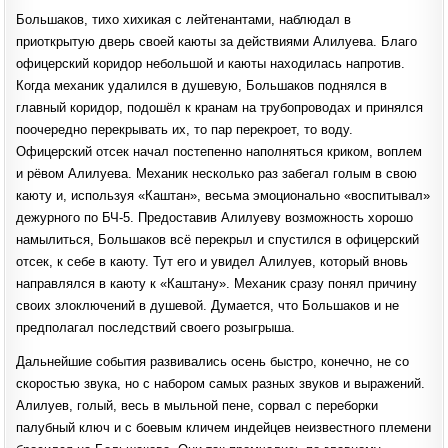
Большаков, тихо хихикая с лейтенантами, наблюдал в
приоткрытую дверь своей каюты за действиями Алилуева. Благо
офицерский коридор небольшой и каюты находилась напротив.
Когда механик удалился в душевую, Большаков поднялся в
главный коридор, подошёл к кранам на трубопроводах и принялся
поочередно перекрывать их, то пар перекроет, то воду.
Офицерский отсек начал постепенно наполняться криком, воплем
и рёвом Алилуева. Механик несколько раз забегал голым в свою
каюту и, используя «Каштан», весьма эмоционально «воспитывал»
дежурного по БЧ-5. Предоставив Алилуеву возможность хорошо
намылиться, Большаков всё перекрыл и спустился в офицерский
отсек, к себе в каюту. Тут его и увидел Алилуев, который вновь
направлялся в каюту к «Каштану». Механик сразу понял причину
своих злоключений в душевой. Думается, что Большаков и не
предполагал последствий своего розыгрыша.
Дальнейшие события развивались осень быстро, конечно, не со
скоростью звука, но с набором самых разных звуков и выражений.
Алилуев, голый, весь в мыльной пене, сорвал с переборки
палубный ключ и с боевым кличем индейцев неизвестного племени