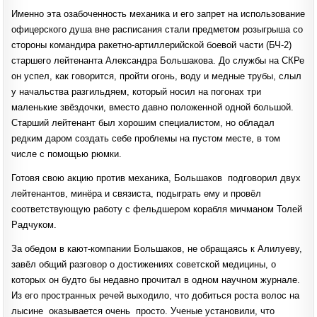
Именно эта озабоченность механика и его запрет на использование
офицерского душа вне расписания стали предметом розыгрыша со
стороны командира ракетно-артиллерийской боевой части (БЧ-2)
старшего лейтенанта Александра Большакова. До службы на СКРе
он успел, как говорится, пройти огонь, воду и медные трубы, слыл
у начальства разгильдяем, который носил на погонах три
маленькие звёздочки, вместо давно положенной одной большой.
Старший лейтенант был хорошим специалистом, но обладал
редким даром создать себе проблемы на пустом месте, в том
числе с помощью рюмки.
Готовя свою акцию против механика, Большаков подговорил двух
лейтенантов, минёра и связиста, подыграть ему и провёл
соответствующую работу с фельдшером корабля мичманом Толей
Радчуком.
За обедом в кают-компании Большаков, не обращаясь к Алилуеву,
завёл общий разговор о достижениях советской медицины, о
которых он будто бы недавно прочитал в одном научном журнале.
Из его пространных речей выходило, что добиться роста волос на
лысине оказывается очень просто. Ученые установили, что