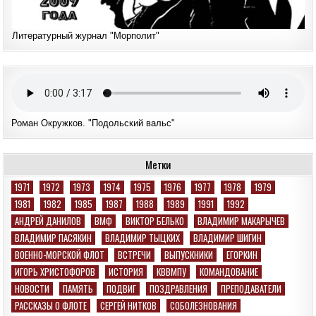
Литературный журнал "Морполит"
Роман Окружков. "Подольский вальс"
Метки
1971
1972
1973
1974
1975
1976
1977
1978
1979
1981
1982
1985
1987
1988
1989
1991
1992
АНДРЕЙ ДАНИЛОВ
ВМФ
ВИКТОР БЕЛЬКО
ВЛАДИМИР МАКАРЫЧЕВ
ВЛАДИМИР ПАСЯКИН
ВЛАДИМИР ТЫЦКИХ
ВЛАДИМИР ШИГИН
ВОЕННО-МОРСКОЙ ФЛОТ
ВСТРЕЧИ
ВЫПУСКНИКИ
ЕГОРКИН
ИГОРЬ ХРИСТОФОРОВ
ИСТОРИЯ
КВВМПУ
КОМАНДОВАНИЕ
НОВОСТИ
ПАМЯТЬ
ПОДВИГ
ПОЗДРАВЛЕНИЯ
ПРЕПОДАВАТЕЛИ
РАССКАЗЫ О ФЛОТЕ
СЕРГЕЙ НИТКОВ
СОБОЛЕЗНОВАНИЯ