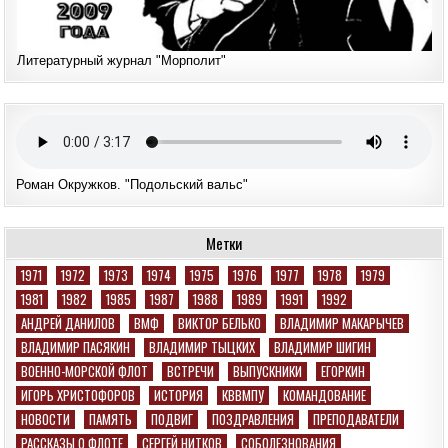
Литературный журнал "Морполит"
Роман Окружков. "Подольский вальс"
Метки
1971
1972
1973
1974
1975
1976
1977
1978
1979
1981
1982
1985
1987
1988
1989
1991
1992
АНДРЕЙ ДАНИЛОВ
ВМФ
ВИКТОР БЕЛЬКО
ВЛАДИМИР МАКАРЫЧЕВ
ВЛАДИМИР ПАСЯКИН
ВЛАДИМИР ТЫЦКИХ
ВЛАДИМИР ШИГИН
ВОЕННО-МОРСКОЙ ФЛОТ
ВСТРЕЧИ
ВЫПУСКНИКИ
ЕГОРКИН
ИГОРЬ ХРИСТОФОРОВ
ИСТОРИЯ
КВВМПУ
КОМАНДОВАНИЕ
НОВОСТИ
ПАМЯТЬ
ПОДВИГ
ПОЗДРАВЛЕНИЯ
ПРЕПОДАВАТЕЛИ
РАССКАЗЫ О ФЛОТЕ
СЕРГЕЙ НИТКОВ
СОБОЛЕЗНОВАНИЯ