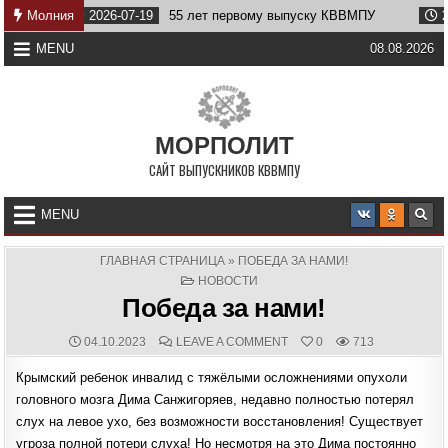
Skip
Молния
2026-07-19
55 лет первому выпуску КВВМПУ
2026-07
to
content
MENU
08.08.2026
МОРПОЛИТ
САЙТ ВЫПУСКНИКОВ КВВМПУ
MENU
ГЛАВНАЯ СТРАНИЦА
»
ПОБЕДА ЗА НАМИ!
POSTED
НОВОСТИ
IN
Победа за нами!
PUBLISHED
COMMENTS:
ON
04.10.2023
LEAVE A COMMENT
0
713
DATE:
ПОБЕДА
ЗА
Крымский ребенок инвалид с тяжёлыми осложнениями опухоли
НАМИ!
головного мозга Дима Санжигоряев, недавно полностью потерял
слух на левое ухо, без возможности восстановления! Существует
угроза полной потери слуха! Но несмотря на это Дима постоянно