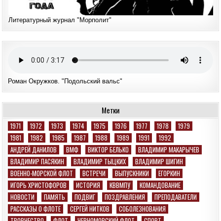
Литературный журнал "Морполит"
Роман Окружков. "Подольский вальс"
Метки
1971
1972
1973
1974
1975
1976
1977
1978
1979
1981
1982
1985
1987
1988
1989
1991
1992
АНДРЕЙ ДАНИЛОВ
ВМФ
ВИКТОР БЕЛЬКО
ВЛАДИМИР МАКАРЫЧЕВ
ВЛАДИМИР ПАСЯКИН
ВЛАДИМИР ТЫЦКИХ
ВЛАДИМИР ШИГИН
ВОЕННО-МОРСКОЙ ФЛОТ
ВСТРЕЧИ
ВЫПУСКНИКИ
ЕГОРКИН
ИГОРЬ ХРИСТОФОРОВ
ИСТОРИЯ
КВВМПУ
КОМАНДОВАНИЕ
НОВОСТИ
ПАМЯТЬ
ПОДВИГ
ПОЗДРАВЛЕНИЯ
ПРЕПОДАВАТЕЛИ
РАССКАЗЫ О ФЛОТЕ
СЕРГЕЙ НИТКОВ
СОБОЛЕЗНОВАНИЯ
ТВОРЧЕСТВО
ФЛОТ
ЧЕРНОМОРСКИЙ ФЛОТ
СПОРТ