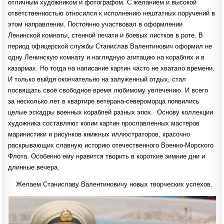
отличным художником и фотографом. С желанием и высокой
ответственностью относился к исполнению нештатных поручений в
этом направлении. Постоянно участвовал в оформлении
Ленинской комнаты, стенной печати и боевых листков в роте. В
период офицерской службы Станислав Валентинович оформил не
одну Ленинскую комнату и наглядную агитацию на кораблях и в
казармах. Но тогда на написание картин часто не хватало времени.
И только выйдя окончательно на залуженный отдых, стал
посвящать своё свободное время любимому увлечению. И всего
за несколько лет в квартире ветерана-североморца появились
целые эскадры военных кораблей разных эпох. Основу коллекции
художника составляют копии картин прославленных мастеров
маринистики и рисунков книжных иллюстраторов, красочно
раскрывающих славную историю отечественного Военно-Морского
Флота. Особенно ему нравится творить в короткие зимние дни и
длинные вечера.
Желаем Станиславу Валентиновичу новых творческих успехов.