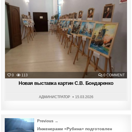
Posted
in
ON
0
113
0 COMMENT
НОВ
ВЫС
Новая выставка картин С.В. Бондаренко
КАР
С.В.
БОН
АДМИНИСТРАТОР
15.03.2026
Post
Previous →
navigation
Инженерами «Рубина» подготовлен