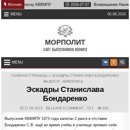
Skip
ПУ
Молния
2026-07-07
Возвращение Нахимова
2026-06-26
to
content
MENU
06.08.2026
МОРПОЛИТ
САЙТ ВЫПУСКНИКОВ КВВМПУ
MENU
ГЛАВНАЯ СТРАНИЦА
»
ЭСКАДРЫ СТАНИСЛАВА БОНДАРЕНКО
POSTED
ДОСУГ
,
ЖИВОПИСЬ
IN
Эскадры Станислава
Бондаренко
PUBLISHED
COMMENTS:
ON
27.09.2023
LEAVE A COMMENT
1
843
DATE:
ЭСКАДРЫ
СТАНИСЛАВА
Выпускник КВВМПУ 1973 года капитан 2 ранга в отставке
БОНДАРЕНКО
Бондаренко С.В. ещё во время учёбы в училище проявил себя