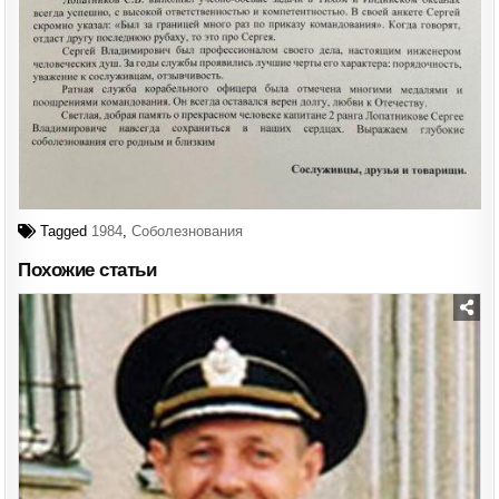
Tagged
1984
,
Соболезнования
Похожие статьи
Posted
in