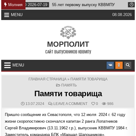
Skip
Молния
2026-07-19
55 лет первому выпуску КВВМПУ
2026-07-0
to
content
MENU
08.08.2026
МОРПОЛИТ
САЙТ ВЫПУСКНИКОВ КВВМПУ
MENU
ГЛАВНАЯ СТРАНИЦА
»
ПАМЯТИ ТОВАРИЩА
POSTED
ПАМЯТЬ
IN
Памяти товарища
PUBLISHED
COMMENTS:
ON
13.07.2024
LEAVE A COMMENT
0
986
DATE:
ПАМЯТИ
ТОВАРИЩА
Пришло сообщение из Севастополя, что 12 июля 2024 г. 62 году
жизни скоропостижно скончался капитан 2 ранга Лопатников
Сергей Владимирович (13.11.1962 г.р.), выпускник КВВМПУ 1984 г.
Заместитель командира БПК «Маршал Шапошников».