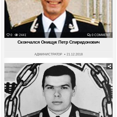
ON
0
2441
0 COMMENT
СКО
ОН
Скончался Онищук Петр Спиридонович
ПЕТ
СПИ
АДМИНИСТРАТОР
21.12.2018
Posted
in