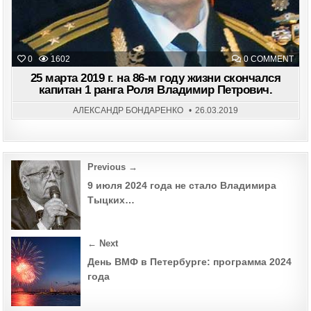
ON
0
1602
0 COMMENT
25
МАР
25 марта 2019 г. на 86-м году жизни скончался
201
капитан 1 ранга Роля Владимир Петрович.
Г.
НА
86-
АЛЕКСАНДР БОНДАРЕНКО
26.03.2019
М
ГОД
ЖИ
СКО
КАП
1
Post
Previous →
РАН
РОЛ
navigation
ВЛА
9 июля 2024 года не стало Владимира
ПЕТ
Тыцких…
← Next
День ВМФ в Петербурге: программа 2024
года