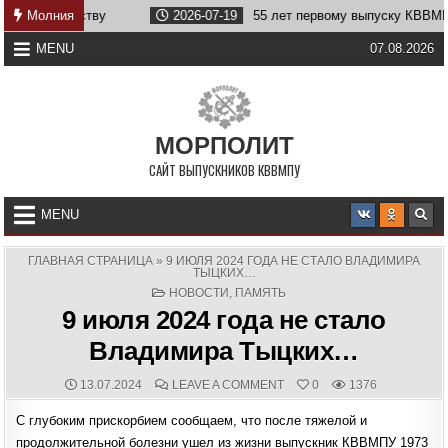
Skip
ечеству
Молния
2026-07-19
55 лет первому выпуску КВВМПУ
to
content
MENU
07.08.2026
МОРПОЛИТ
САЙТ ВЫПУСКНИКОВ КВВМПУ
MENU
ГЛАВНАЯ СТРАНИЦА
»
9 ИЮЛЯ 2024 ГОДА НЕ СТАЛО ВЛАДИМИРА
ТЫЦКИХ…
POSTED
НОВОСТИ
,
ПАМЯТЬ
IN
9 июля 2024 года не стало
Владимира Тыцких…
PUBLISHED
COMMENTS:
ON
13.07.2024
LEAVE A COMMENT
0
1376
DATE:
9
ИЮЛЯ
С глубоким прискорбием сообщаем, что после тяжелой и
2024
ГОДА
продолжительной болезни ушел из жизни выпускник КВВМПУ 1973
НЕ