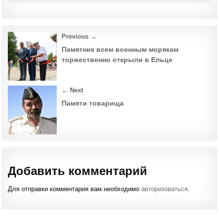
М
ГОД
ЖИ
СКО
КАП
1
Post
Previous →
РАН
РОЛ
navigation
ВЛА
Памятник всем военным морякам
ПЕТ
торжественно открыли в Ельце
← Next
Памяти товарища
Добавить комментарий
Для отправки комментария вам необходимо
авторизоваться
.