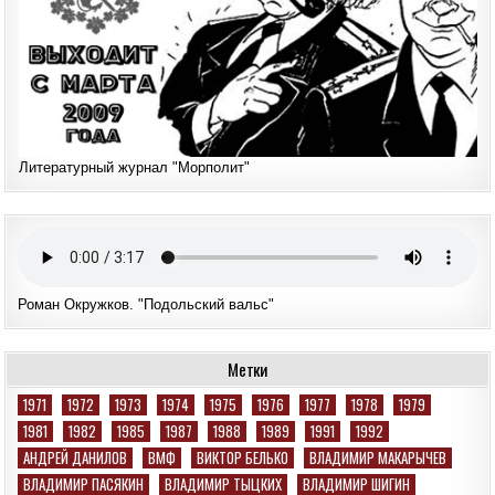
Литературный журнал "Морполит"
Роман Окружков. "Подольский вальс"
Метки
1971
1972
1973
1974
1975
1976
1977
1978
1979
1981
1982
1985
1987
1988
1989
1991
1992
АНДРЕЙ ДАНИЛОВ
ВМФ
ВИКТОР БЕЛЬКО
ВЛАДИМИР МАКАРЫЧЕВ
ВЛАДИМИР ПАСЯКИН
ВЛАДИМИР ТЫЦКИХ
ВЛАДИМИР ШИГИН