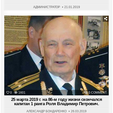
АНА
АДМИНИСТРАТОР
21.01.2019
Posted
in
ON
0
1601
0 COMMENT
25
МАР
25 марта 2019 г. на 86-м году жизни скончался
201
капитан 1 ранга Роля Владимир Петрович.
Г.
НА
86-
АЛЕКСАНДР БОНДАРЕНКО
26.03.2019