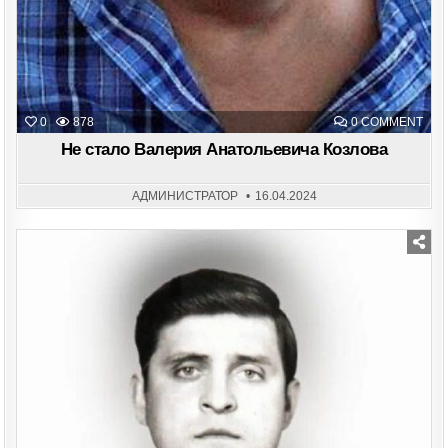
ON
0
878
0 COMMENT
НЕ
СТА
Не стало Валерия Анатольевича Козлова
ВАЛ
АНА
КОЗ
АДМИНИСТРАТОР
16.04.2024
Posted
in