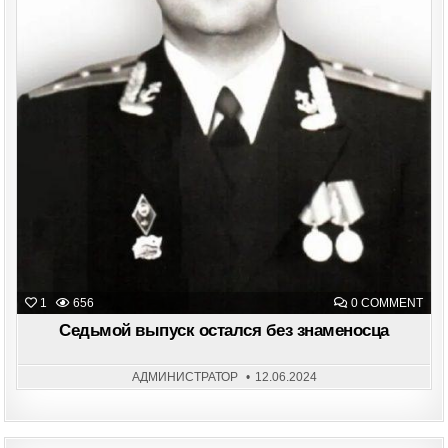
ON
1
656
0 COMMENT
СЕД
ВЫП
Седьмой выпуск остался без знаменосца
ОСТ
БЕЗ
ЗНА
АДМИНИСТРАТОР
12.06.2024