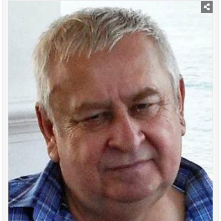
197
ГОД
Posted
in