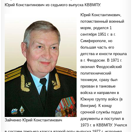
Юрий Константинович из седьмого выпуска КВВМПУ.
Юрий Константинович,
потомственный военный
моряк, родился 1
сентября 1951 г. в г.
Симферополе, но
большая часть его
детства и юности прошла
в г. Феодосии. В 1971 г.
окончил Феодосийский
политехнический
техникум, сразу был
призван в танковые
войска и направлен в
Южную группу войск (в
Венгрии). К концу
срочной службы подал
документы и поступил в
Зайченко Юрий Константинович
1973 г. в КВВМПУ. Учился
в составе третьего класса второй роты выпуска 1977 г. исполнял