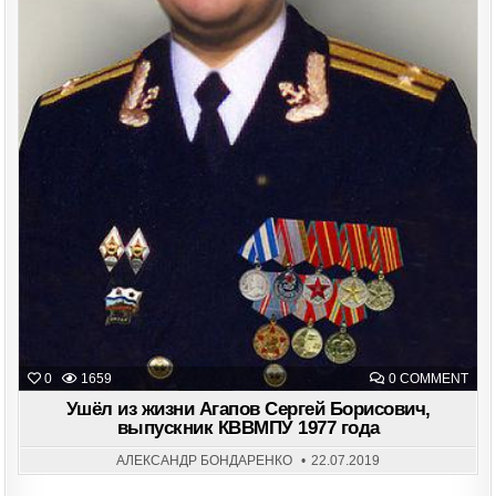
ON
0
1659
0 COMMENT
УШЁ
ИЗ
Ушёл из жизни Агапов Сергей Борисович,
ЖИ
выпускник КВВМПУ 1977 года
АГА
СЕР
БОР
АЛЕКСАНДР БОНДАРЕНКО
22.07.2019
ВЫП
КВВ