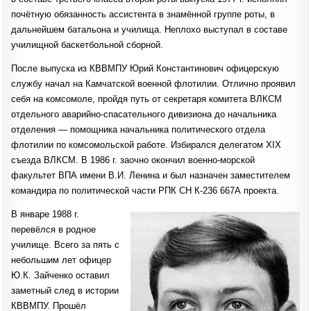
почётную обязанность ассистента в знамённой группе роты, в
дальнейшем батальона и училища. Неплохо выступал в составе
училищной баскетбольной сборной.
После выпуска из КВВМПУ Юрий Константинович офицерскую
службу начал на Камчатской военной флотилии. Отлично проявил
себя на комсомоле, пройдя путь от секретаря комитета ВЛКСМ
отдельного аварийно-спасательного дивизиона до начальника
отделения — помощника начальника политического отдела
флотилии по комсомольской работе. Избирался делегатом XIX
съезда ВЛКСМ. В 1986 г. заочно окончил военно-морской
факультет ВПА имени В.И. Ленина и был назначен заместителем
командира по политической части РПК СН К-236 667А проекта.
В январе 1988 г.
перевёлся в родное
училище. Всего за пять с
небольшим лет офицер
Ю.К. Зайченко оставил
заметный след в истории
КВВМПУ. Прошёл