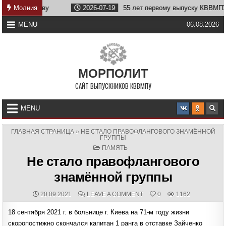
Skip
еству
Молния
2026-07-19
55 лет первому выпуску КВВМПУ
to
content
MENU
06.08.2026
МОРПОЛИТ
САЙТ ВЫПУСКНИКОВ КВВМПУ
MENU
ГЛАВНАЯ СТРАНИЦА
»
НЕ СТАЛО ПРАВОФЛАНГОВОГО ЗНАМЁННОЙ
ГРУППЫ
POSTED
ПАМЯТЬ
IN
Не стало правофлангового
знамённой группы
PUBLISHED
COMMENTS:
ON
20.09.2021
LEAVE A COMMENT
0
1162
DATE:
НЕ
СТАЛО
18 сентября 2021 г. в больнице г. Киева на 71-м году жизни
ПРАВОФЛАНГОВОГО
ЗНАМЁННОЙ
скоропостижно скончался капитан 1 ранга в отставке Зайченко
ГРУППЫ