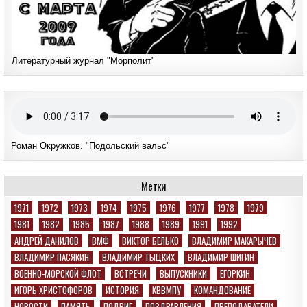
Литературный журнал "Морполит"
Роман Окружков. "Подольский вальс"
Метки
1971
1972
1973
1974
1975
1976
1977
1978
1979
1981
1982
1985
1987
1988
1989
1991
1992
АНДРЕЙ ДАНИЛОВ
ВМФ
ВИКТОР БЕЛЬКО
ВЛАДИМИР МАКАРЫЧЕВ
ВЛАДИМИР ПАСЯКИН
ВЛАДИМИР ТЫЦКИХ
ВЛАДИМИР ШИГИН
ВОЕННО-МОРСКОЙ ФЛОТ
ВСТРЕЧИ
ВЫПУСКНИКИ
ЕГОРКИН
ИГОРЬ ХРИСТОФОРОВ
ИСТОРИЯ
КВВМПУ
КОМАНДОВАНИЕ
НОВОСТИ
ПАМЯТЬ
ПОДВИГ
ПОЗДРАВЛЕНИЯ
ПРЕПОДАВАТЕЛИ