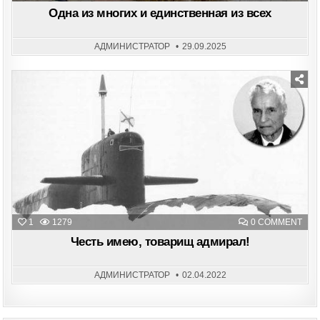
ОДН
ИЗ
Одна из многих и единственная из всех
МНО
И
ЕДИ
ИЗ
АДМИНИСТРАТОР
29.09.2025
ВСЕ
Posted
in
ON
1
1279
0 COMMENT
ЧЕС
ИМЕ
Честь имею, товарищ адмирал!
ТОВ
АДМ
АДМИНИСТРАТОР
02.04.2022