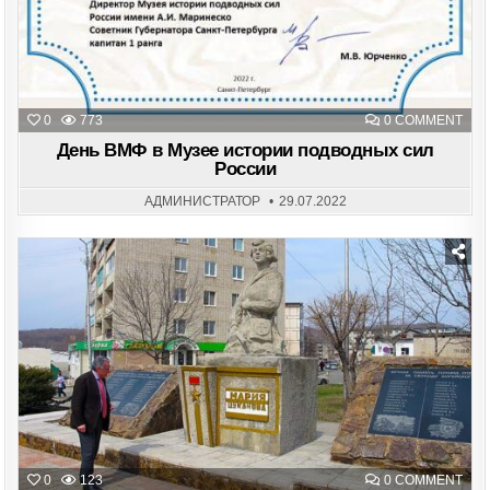
ON
0
773
0 COMMENT
ДЕН
ВМ
День ВМФ в Музее истории подводных сил
В
России
МУЗ
ИСТ
ПОД
АДМИНИСТРАТОР
29.07.2022
СИЛ
РО
Posted
in
ON
0
123
0 COMMENT