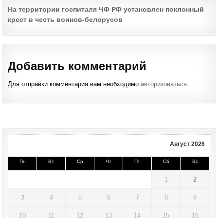
Post
На территории госпиталя ЧФ РФ установлен поклонный
крест в честь воинов-белорусов
navigation
Добавить комментарий
Для отправки комментария вам необходимо
авторизоваться
.
Август 2026
Пн
Вт
Ср
Чт
Пт
Сб
Вс
1
2
3
4
5
6
7
8
9
10
11
12
13
14
15
16