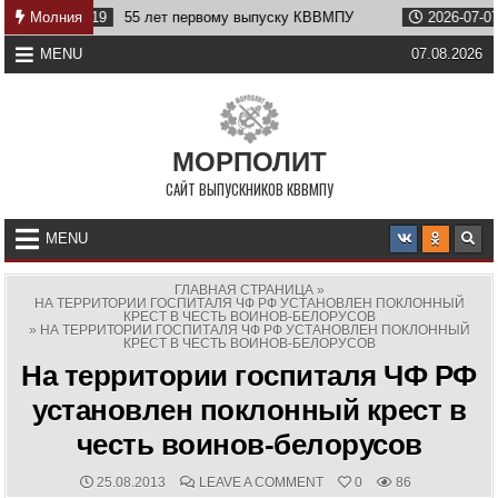
Skip
26-07-19
Молния
55 лет первому выпуску КВВМПУ
2026-07-07
Воз
to
content
MENU
07.08.2026
МОРПОЛИТ
САЙТ ВЫПУСКНИКОВ КВВМПУ
MENU
ГЛАВНАЯ СТРАНИЦА
»
НА ТЕРРИТОРИИ ГОСПИТАЛЯ ЧФ РФ УСТАНОВЛЕН ПОКЛОННЫЙ
КРЕСТ В ЧЕСТЬ ВОИНОВ-БЕЛОРУСОВ
»
НА ТЕРРИТОРИИ ГОСПИТАЛЯ ЧФ РФ УСТАНОВЛЕН ПОКЛОННЫЙ
КРЕСТ В ЧЕСТЬ ВОИНОВ-БЕЛОРУСОВ
На территории госпиталя ЧФ РФ
установлен поклонный крест в
честь воинов-белорусов
PUBLISHED
COMMENTS:
ON
25.08.2013
LEAVE A COMMENT
0
86
DATE:
НА