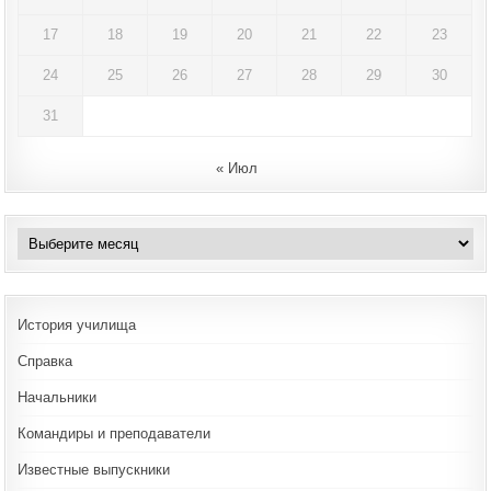
17
18
19
20
21
22
23
24
25
26
27
28
29
30
31
« Июл
Архивы
История училища
Справка
Начальники
Командиры и преподаватели
Известные выпускники