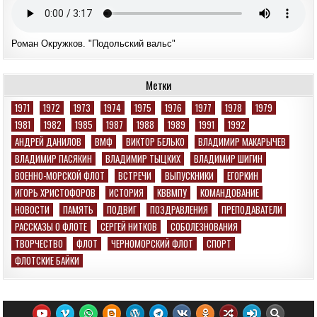
Роман Окружков. "Подольский вальс"
Метки
1971
1972
1973
1974
1975
1976
1977
1978
1979
1981
1982
1985
1987
1988
1989
1991
1992
АНДРЕЙ ДАНИЛОВ
ВМФ
ВИКТОР БЕЛЬКО
ВЛАДИМИР МАКАРЫЧЕВ
ВЛАДИМИР ПАСЯКИН
ВЛАДИМИР ТЫЦКИХ
ВЛАДИМИР ШИГИН
ВОЕННО-МОРСКОЙ ФЛОТ
ВСТРЕЧИ
ВЫПУСКНИКИ
ЕГОРКИН
ИГОРЬ ХРИСТОФОРОВ
ИСТОРИЯ
КВВМПУ
КОМАНДОВАНИЕ
НОВОСТИ
ПАМЯТЬ
ПОДВИГ
ПОЗДРАВЛЕНИЯ
ПРЕПОДАВАТЕЛИ
РАССКАЗЫ О ФЛОТЕ
СЕРГЕЙ НИТКОВ
СОБОЛЕЗНОВАНИЯ
ТВОРЧЕСТВО
ФЛОТ
ЧЕРНОМОРСКИЙ ФЛОТ
СПОРТ
ФЛОТСКИЕ БАЙКИ