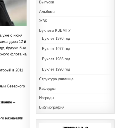
Выпуски
Альбомы
ЖЗК
Буклеты КВВМПУ
а уже с июня
Буклет 1970 год
командира 12-й
ду, будучи был
Буклет 1977 год
ерного флота на
Буклет 1985 год
Буклет 1990 год
оторый в 2011
Структура училища
лами Северного
Кафедры
Награды
звание –
Библиография
го назначили