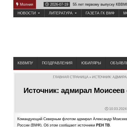
Skip
течеству
Молния
2026-07-19
55 лет первому выпуску КВВМПУ
to
НОВОСТИ
ЛИТЕРАТУРА
ГАЗЕТА ГК ВМФ
М
content
КВВМПУ
ПОЗДРАВЛЕНИЯ
ЮБИЛЯРЫ
ОБЪЯВЛ
ГЛАВНАЯ СТРАНИЦА
»
ИСТОЧНИК: АДМИР
Источник: адмирал Моисеев
PUBLISHE
10.03.2024
DATE:
Командующий Северным флотом адмирал Александр Моисеев 
России (ВМФ). Об этом сообщают источники
РЕН ТВ
.