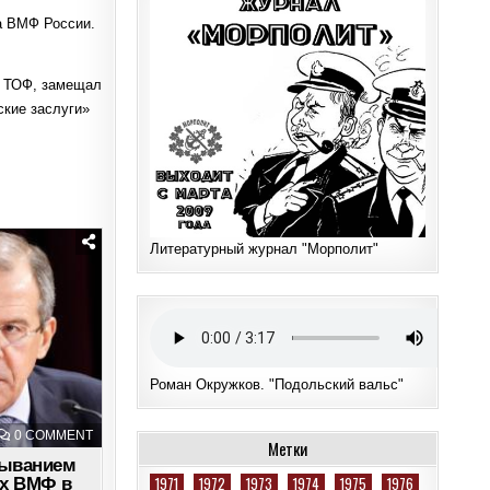
а ВМФ России.
и ТОФ, замещал
ские заслуги»
Литературный журнал "Морполит"
Роман Окружков. "Подольский вальс"
ON
0 COMMENT
Метки
РФ
ПРОСЛЕДИТ
быванием
ЗА
1971
1972
1973
1974
1975
1976
ых ВМФ в
ПРЕБЫВАНИЕМ