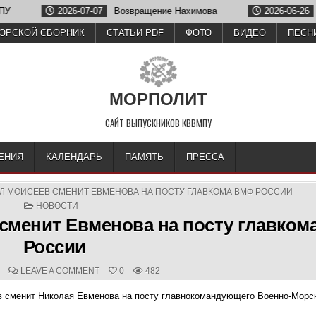
2026-07-07
Возвращение Нахимова
2026-06-26
Олег Зу
ОРСКОЙ СБОРНИК
СТАТЬИ PDF
ФОТО
ВИДЕО
ПЕСН
МОРПОЛИТ
САЙТ ВЫПУСКНИКОВ КВВМПУ
ЕНИЯ
КАЛЕНДАРЬ
ПАМЯТЬ
ПРЕССА
АЛ МОИСЕЕВ СМЕНИТ ЕВМЕНОВА НА ПОСТУ ГЛАВКОМА ВМФ РОССИИ
POSTED
НОВОСТИ
IN
 сменит Евменова на посту главко
России
D
COMMENTS:
ON
LEAVE A COMMENT
0
482
ИСТОЧНИК:
АДМИРАЛ
сменит Николая Евменова на посту главнокомандующего Военно-Морс
МОИСЕЕВ
СМЕНИТ
ЕВМЕНОВА