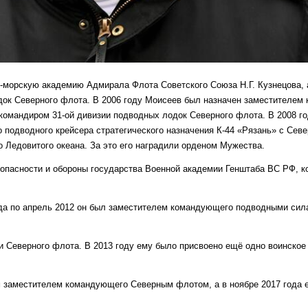
о-морскую академию Адмирала Флота Советского Союза Н.Г. Кузнецова, 
док Северного флота. В 2006 году Моисеев был назначен заместителем 
 командиром 31-ой дивизии подводных лодок Северного флота. В 2008 го
о подводного крейсера стратегического назначения К-44 «Рязань» с Сев
 Ледовитого океана. За это его наградили орденом Мужества.
зопасности и обороны государства Военной академии Генштаба ВС РФ, к
 года по апрель 2012 он был заместителем командующего подводными си
Северного флота. В 2013 году ему было присвоено ещё одно воинское 
 заместителем командующего Северным флотом, а в ноябре 2017 года е