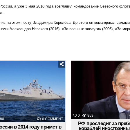
оссии, а уже 3 мая 2018 года возглавил командование Северного флот
л.
ив на этом посту Владимира Королёва. До этого он командовал силам
ми Александра Невского (2016), «За военные заслуги» (2006), «За мор
Posted
Posted
in
in
0
859
ON
80
0 COMMENT
ВМФ
РФ проследит за пре
РОССИИ
ссии в 2014 году примет в
кораблей иностранн
В