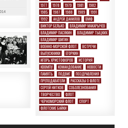
КОРАБЛЕЙ
1977
1978
1979
1981
1982
ИНОСТРАННЫХ
ВМФ
1985
1987
1988
1989
1991
2014
В
ЧЕРНОМ
1992
АНДРЕЙ ДАНИЛОВ
ВМФ
МОРЕ
ВИКТОР БЕЛЬКО
ВЛАДИМИР МАКАРЫЧЕВ
ВЛАДИМИР ПАСЯКИН
ВЛАДИМИР ТЫЦКИХ
ВЛАДИМИР ШИГИН
ВОЕННО-МОРСКОЙ ФЛОТ
ВСТРЕЧИ
ВЫПУСКНИКИ
ЕГОРКИН
ИГОРЬ ХРИСТОФОРОВ
ИСТОРИЯ
КВВМПУ
КОМАНДОВАНИЕ
НОВОСТИ
ПАМЯТЬ
ПОДВИГ
ПОЗДРАВЛЕНИЯ
ПРЕПОДАВАТЕЛИ
РАССКАЗЫ О ФЛОТЕ
СЕРГЕЙ НИТКОВ
СОБОЛЕЗНОВАНИЯ
ТВОРЧЕСТВО
ФЛОТ
ЧЕРНОМОРСКИЙ ФЛОТ
СПОРТ
ФЛОТСКИЕ БАЙКИ