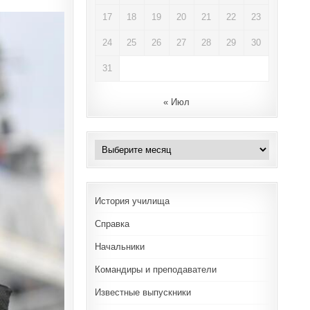
17
18
19
20
21
22
23
24
25
26
27
28
29
30
31
« Июл
Архивы
История училища
Справка
Начальники
Командиры и преподаватели
Известные выпускники