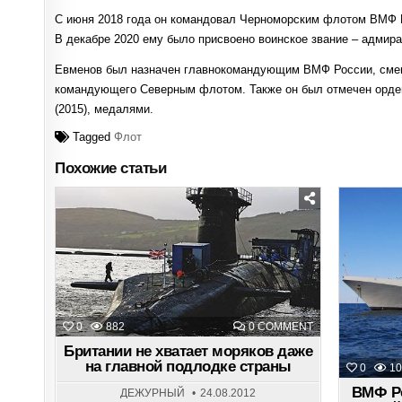
С июня 2018 года он командовал Черноморским флотом ВМФ Р
В декабре 2020 ему было присвоено воинское звание – адмира
Евменов был назначен главнокомандующим ВМФ России, смен
командующего Северным флотом. Также он был отмечен ордена
(2015), медалями.
Tagged
Флот
Похожие статьи
Posted
in
ON
0
882
0 COMMENT
БРИТАНИИ
НЕ
Британии не хватает моряков даже
ХВАТАЕТ
на главной подлодке страны
0
10
МОРЯКОВ
ДАЖЕ
ВМФ Ро
НА
ДЕЖУРНЫЙ
24.08.2012
ГЛАВНОЙ