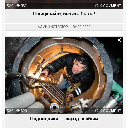
ON
0
532
0 COMMENT
ПОС
ВСЕ
Послушайте, все это было!
ЭТО
БЫЛ
АДМИНИСТРАТОР
04.09.2022
Posted
in
ON
0
628
0 COMMENT
ПОД
—
Подводники — народ особый
НАР
ОС