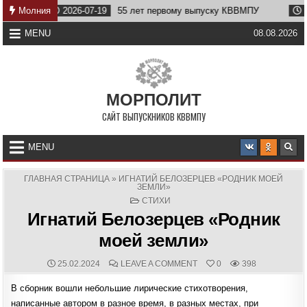
Skip
2026-07-19
Молния
55 лет первому выпуску КВВМПУ
2026-07-07
to
content
MENU
08.08.2026
МОРПОЛИТ
САЙТ ВЫПУСКНИКОВ КВВМПУ
MENU
ГЛАВНАЯ СТРАНИЦА
»
ИГНАТИЙ БЕЛОЗЕРЦЕВ «РОДНИК МОЕЙ
ЗЕМЛИ»
POSTED
СТИХИ
IN
Игнатий Белозерцев «Родник
моей земли»
PUBLISHED
COMMENTS:
ON
25.02.2024
LEAVE A COMMENT
0
398
DATE:
ИГНАТИЙ
БЕЛОЗЕРЦЕВ
В сборник вошли небольшие лирические стихотворения,
«РОДНИК
МОЕЙ
написанные автором в разное время, в разных местах, при
ЗЕМЛИ»