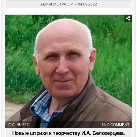
АДМИНИСТРАТОР
04.09.2022
Posted
in
ON
0
667
0 COMMENT
НО
ШТР
Новые штрихи к творчеству И.А. Белозерцева.
К