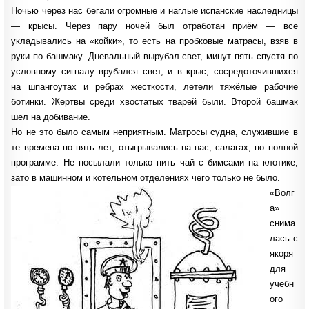
Ночью через нас бегали огромные и наглые испанские наследницы
— крысы. Через пару ночей был отработан приём — все
укладывались на «койки», то есть на пробковые матрасы, взяв в
руки по башмаку. Дневальный вырубал свет, минут пять спустя по
условному сигналу врубался свет, и в крыс, сосредоточившихся
на шпангоутах и ребрах жесткости, летели тяжёлые рабочие
ботинки. Жертвы среди хвостатых тварей были. Второй башмак
шел на добивание.
Но не это было самым неприятным. Матросы судна, служившие в
те времена по пять лет, отыгрывались на нас, салагах, по полной
программе. Не посылали только пить чай с бимсами на клотике,
зато в машинном и котельном отделениях чего только не было.
«Волг
а»
снима
лась с
якоря
для
учебн
ого