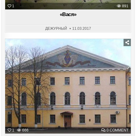
1
891
«Вася»
ДЕЖУРНЫЙ
11.03.2017
Posted
in
ON
1
666
0 COMMENT
КУР