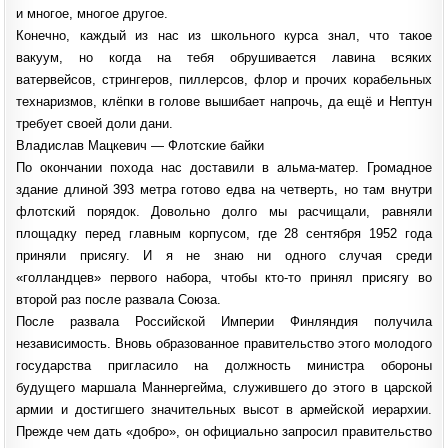
и многое, многое другое.
Конечно, каждый из нас из школьного курса знал, что такое
вакуум, но когда на тебя обрушивается лавина всяких
ватервейсов, стрингеров, пиллерсов, флор и прочих корабельных
технаризмов, клёпки в голове вышибает напрочь, да ещё и Нептун
требует своей доли дани.
Владислав Мацкевич — Флотские байки
По окончании похода нас доставили в альма-матер. Громадное
здание длиной 393 метра готово едва на четверть, но там внутри
флотский порядок. Довольно долго мы расчищали, равняли
площадку перед главным корпусом, где 28 сентября 1952 года
приняли присягу. И я не знаю ни одного случая среди
«голландцев» первого набора, чтобы кто-то принял присягу во
второй раз после развала Союза.
После развала Российской Империи Финляндия получила
независимость. Вновь образованное правительство этого молодого
государства пригласило на должность министра обороны
будущего маршала Маннергейма, служившего до этого в царской
армии и достигшего значительных высот в армейской иерархии.
Прежде чем дать «добро», он официально запросил правительство