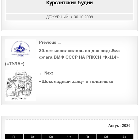
БУД
Курсантские будни
ДЕЖУРНЫЙ
30.10.2009
Post
Previous →
navigation
30-лет исполнилось со дня подъёма
флага ВМФ СССР НА РПКСН «К-114»
(«ТУЛА»)
← Next
«Шоколадный заяц» в тельняшке
Август 2026
Пн
Вт
Ср
Чт
Пт
Сб
Вс