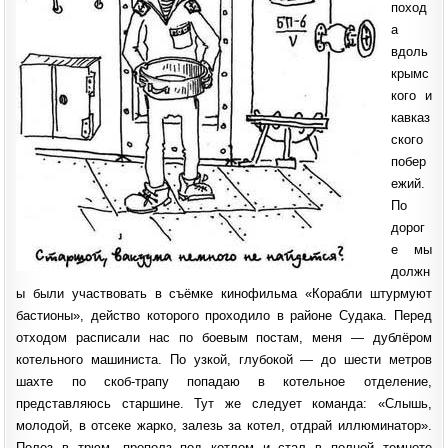
поход
а
вдоль
крымс
кого и
кавказ
ского
побер
ежий.
По
дорог
е мы
должн
ы были участвовать в съёмке кинофильма «Корабли штурмуют
бастионы», действо которого проходило в районе Судака. Перед
отходом расписали нас по боевым постам, меня — дублёром
котельного машиниста. По узкой, глубокой — до шести метров
шахте по скоб-трапу попадаю в котельное отделение,
представляюсь старшине. Тут же следует команда: «Слышь,
молодой, в отсеке жарко, залезь за котел, отдрай иллюминатор».
Полез в трюм, прополз под котлом и стал в полной темноте