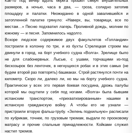
Как-то под вечер вдоль берега прошел смерч внушительных
размеров, а ночью, часа в два, — гроза, солидно затопив
площадку и палатки. Неожиданно в одной завалившейся и
затопленной палатке грянуло: «Наверх, вы, товарищи, все по
местам…» Песню подхватил лагерь. Проливной дождь, молнии по
южному — и песня. Запомнилось надолго.
Вскоре людское содержимое двух факультетов «Голландии»
построили в колонну по три, и из бухты Стрелецкая строем мы
двинули в город, на борт учебного судна «Волга». Зрелище было
не для слабонервных. Лысые, с ушами, торчащими из-под
бескозырок без ленточек, в негнущихся робах и в этих самых (не
будем второй раз повторять) башмаках. Строй растянулся почти на
километр. Скоро ли, далеко ли, но мы на борту учебного судна.
Практически у всех это первая боевая посудина, дрожь палубы
которой мы ощутили у себя под ногами. «Волга» была бывшим
испанским транспортом, «прихватизированным» нашими в
испанскую гражданскую войну. А чтобы его не узнали —
пристроили вторую фальш-трубу. «Зелень подкильную» расписали
по кубрикам, точнее, по грузовым трюмам, выдали по прооковому
матрасу и прочие спальные принадлежности. Койками служил
настил трюмов.