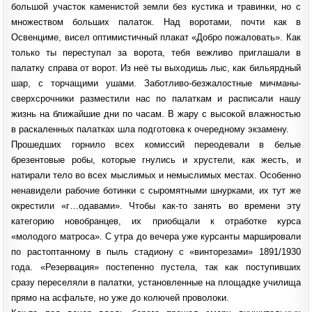
большой участок каменистой земли без кустика и травинки, но с
множеством больших палаток. Над воротами, почти как в
Освенциме, висел оптимистичный плакат «Добро пожаловать». Как
только ты переступал за ворота, тебя вежливо приглашали в
палатку справа от ворот. Из неё ты выходишь лыс, как бильярдный
шар, с торчащими ушами. Заботливо-безжалостные мичманы-
сверхсрочники разместили нас по палаткам и расписали нашу
жизнь на ближайшие дни по часам. В жару с высокой влажностью
в раскаленных палатках шла подготовка к очередному экзамену.
Прошедших горнило всех комиссий переодевали в белые
брезентовые робы, которые гнулись и хрустели, как жесть, и
натирали тело во всех мыслимых и немыслимых местах. Особенно
ненавидели рабочие ботинки с сыромятными шнурками, их тут же
окрестили «г…одавами». Чтобы как-то занять во времени эту
категорию новобранцев, их приобщали к отработке курса
«молодого матроса». С утра до вечера уже курсанты маршировали
по растоптанному в пыль стадиону с «винторезами» 1891/1930
года. «Резервация» постепенно пустела, так как поступивших
сразу переселяли в палатки, установленные на площадке училища
прямо на асфальте, но уже до колючей проволоки.