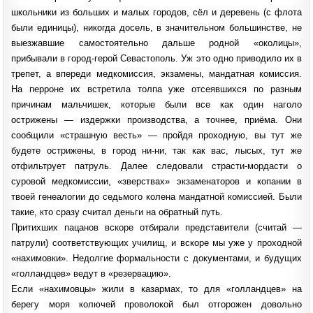
школьники из больших и малых городов, сёл и деревень (с флота
были единицы), никогда досель, в значительном большинстве, не
выезжавшие самостоятельно дальше родной «околицы»,
прибывали в город-герой Севастополь. Уж это одно приводило их в
трепет, а впереди медкомиссия, экзамены, мандатная комиссия.
На перроне их встретила толпа уже отсеявшихся по разным
причинам мальчишек, которые были все как один наголо
острижены — издержки производства, а точнее, приёма. Они
сообщили «страшную весть» — пройдя проходную, вы тут же
будете острижены, в город ни-ни, так как вас, лысых, тут же
отфильтрует патруль. Далее следовали страсти-мордасти о
суровой медкомиссии, «зверствах» экзаменаторов и копании в
твоей генеалогии до седьмого колена мандатной комиссией. Были
такие, кто сразу считал деньги на обратный путь.
Притихших пацанов вскоре отбирали представители (считай —
патрули) соответствующих училищ, и вскоре мы уже у проходной
«нахимовки». Недолгие формальности с документами, и будущих
«голландцев» ведут в «резервацию».
Если «нахимовцы» жили в казармах, то для «голландцев» на
берегу моря колючей проволокой был отгорожен довольно