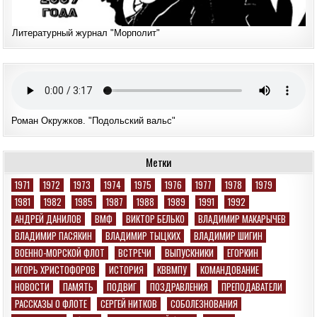
Литературный журнал "Морполит"
Роман Окружков. "Подольский вальс"
Метки
1971
1972
1973
1974
1975
1976
1977
1978
1979
1981
1982
1985
1987
1988
1989
1991
1992
АНДРЕЙ ДАНИЛОВ
ВМФ
ВИКТОР БЕЛЬКО
ВЛАДИМИР МАКАРЫЧЕВ
ВЛАДИМИР ПАСЯКИН
ВЛАДИМИР ТЫЦКИХ
ВЛАДИМИР ШИГИН
ВОЕННО-МОРСКОЙ ФЛОТ
ВСТРЕЧИ
ВЫПУСКНИКИ
ЕГОРКИН
ИГОРЬ ХРИСТОФОРОВ
ИСТОРИЯ
КВВМПУ
КОМАНДОВАНИЕ
НОВОСТИ
ПАМЯТЬ
ПОДВИГ
ПОЗДРАВЛЕНИЯ
ПРЕПОДАВАТЕЛИ
РАССКАЗЫ О ФЛОТЕ
СЕРГЕЙ НИТКОВ
СОБОЛЕЗНОВАНИЯ