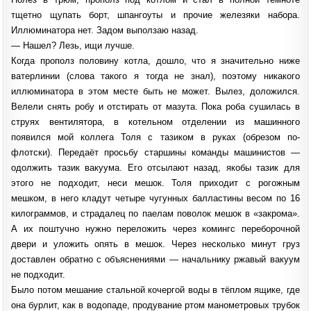
тщетно щупать борт, шпангоуты и прочие железяки набора.
Иллюминатора нет. Задом выползаю назад.
— Нашел? Лезь, ищи лучше.
Когда прополз половину котла, дошло, что я значительно ниже
ватерлинии (слова такого я тогда не знал), поэтому никакого
иллюминатора в этом месте быть не может. Вылез, доложился.
Велели снять робу и отстирать от мазута. Пока роба сушилась в
струях вентилятора, в котельном отделении из машинного
появился мой коллега Толя с тазиком в руках (обрезом по-
флотски). Передаёт просьбу старшины команды машинистов —
одолжить тазик вакуума. Его отсылают назад, якобы тазик для
этого не подходит, неси мешок. Толя приходит с рогожным
мешком, в него кладут четыре чугунных балластины весом по 16
килограммов, и страдалец по паелам поволок мешок в «закрома».
А их поштучно нужно переложить через комингс переборочной
двери и уложить опять в мешок. Через несколько минут груз
доставлен обратно с объяснениями — начальнику ржавый вакуум
не подходит.
Было потом мешание стальной кочергой воды в тёплом ящике, где
она бурлит, как в водопаде, продувание ртом манометровых трубок