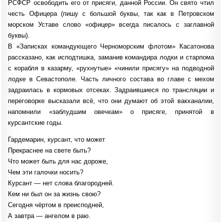
РСФСР освободить его от присяги, данной России. Он свято чтил
честь Офицера (пишу с большой буквы, так как в Петровском
морском Уставе слово «офицер» всегда писалось с заглавной
буквы).
В «Записках командующего Черноморским флотом» Касатонова
рассказано, как исподтишка, заманив командира лодки и старпома
с корабля в казарму, «рухнутые» «чинили присягу» на подводной
лодке в Севастополе. Часть личного состава во главе с мехом
задраилась в кормовых отсеках. Задраившиеся по трансляции и
переговорке высказали всё, что они думают об этой вакханалии,
напомнили «заблудшим овечкам» о присяге, принятой в
курсантские годы.
Гардемарин, курсант, что может
Прекраснее на свете быть?
Что может быть для нас дороже,
Чем эти галочки носить?
Курсант — нет слова благородней.
Кем ни был он за жизнь свою?
Сегодня чёртом в преисподней,
А завтра — ангелом в раю.