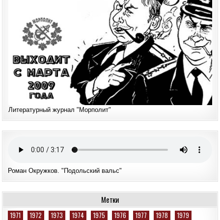
Литературный журнал "Морполит"
Роман Окружков. "Подольский вальс"
Метки
1971
1972
1973
1974
1975
1976
1977
1978
1979