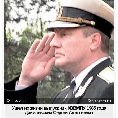
Posted
in
ON
0
2130
0 COMMENT
УШЕ
ИЗ
Ушел из жизни выпускник КВВМПУ 1985 года
ЖИ
Данилевский Сергей Алексеевич
ВЫП
КВВ