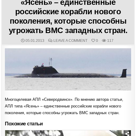
«Ясень» – единственные
российские корабли нового
поколения, которые способны
угрожать ВМС западных стран.
PUBLISHED
COMMENTS:
ON
05.01.2013
LEAVE A COMMENT
0
117
DATE:
МНОГОЦЕЛЕВАЯ
АПЛ
«СЕВЕРОДВИНСК».
ПО
МНЕНИЮ
АВТОРА
СТАТЬИ,
АПЛ
ТИПА
«ЯСЕНЬ»
–
ЕДИНСТВЕННЫЕ
РОССИЙСКИЕ
КОРАБЛИ
НОВОГО
ПОКОЛЕНИЯ,
Многоцелевая АПЛ «Северодвинск». По мнению автора статьи,
КОТОРЫЕ
АПЛ типа «Ясень» – единственные российские корабли нового
СПОСОБНЫ
УГРОЖАТЬ
поколения, которые способны угрожать ВМС западных стран.
ВМС
ЗАПАДНЫХ
СТРАН.
Похожие статьи