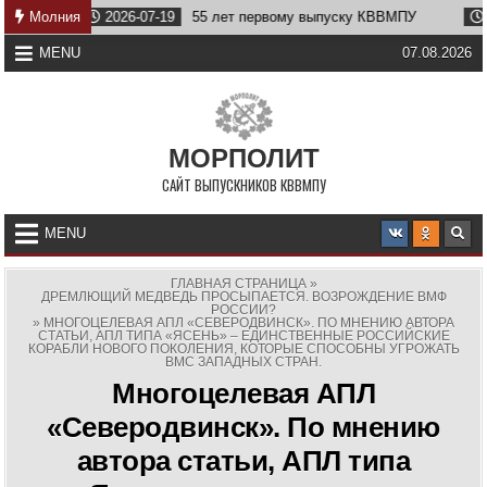
Skip
Молния
2026-07-19
55 лет первому выпуску КВВМПУ
2026-0
to
content
MENU
07.08.2026
МОРПОЛИТ
САЙТ ВЫПУСКНИКОВ КВВМПУ
MENU
ГЛАВНАЯ СТРАНИЦА
»
ДРЕМЛЮЩИЙ МЕДВЕДЬ ПРОСЫПАЕТСЯ. ВОЗРОЖДЕНИЕ ВМФ
РОССИИ?
»
МНОГОЦЕЛЕВАЯ АПЛ «СЕВЕРОДВИНСК». ПО МНЕНИЮ АВТОРА
СТАТЬИ, АПЛ ТИПА «ЯСЕНЬ» – ЕДИНСТВЕННЫЕ РОССИЙСКИЕ
КОРАБЛИ НОВОГО ПОКОЛЕНИЯ, КОТОРЫЕ СПОСОБНЫ УГРОЖАТЬ
ВМС ЗАПАДНЫХ СТРАН.
Многоцелевая АПЛ
«Северодвинск». По мнению
автора статьи, АПЛ типа