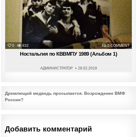
ON
0
832
0 COMMENT
НОС
ПО
Ностальгия по КВВМПУ 1989 (Альбом 1)
КВВ
198
(АЛ
1)
АДМИНИСТРАТОР
28.02.2019
Post
Дремлющий медведь просыпается. Возрождение ВМФ
России?
navigation
Добавить комментарий