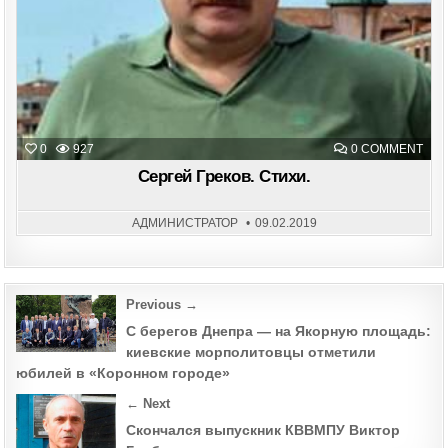
ON
0
927
0 COMMENT
СЕР
ГРЕ
Сергей Греков. Стихи.
СТИ
АДМИНИСТРАТОР
09.02.2019
Post
Previous →
navigation
С берегов Днепра — на Якорную площадь:
киевские морполитовцы отметили
юбилей в «Коронном городе»
← Next
Скончался выпускник КВВМПУ Виктор