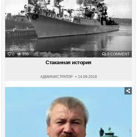
ON
0
850
0 COMMENT
СТА
ИСТ
Стаканная история
АДМИНИСТРАТОР
14.09.2018
Posted
in