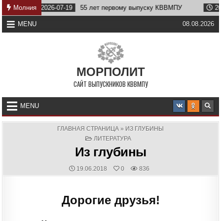
Skip
2026-07-19
Молния
55 лет первому выпуску КВВМПУ
2026-07-07
to
content
MENU
08.08.2026
МОРПОЛИТ
САЙТ ВЫПУСКНИКОВ КВВМПУ
MENU
ГЛАВНАЯ СТРАНИЦА
»
ИЗ ГЛУБИНЫ
POSTED
ЛИТЕРАТУРА
IN
Из глубины
PUBLISHED
19.06.2018
0
836
DATE:
Дорогие друзья!