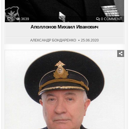
ON
0
3639
0 COMMENT
АПО
МИХ
Аполлонов Михаил Иванович
ИВА
АЛЕКСАНДР БОНДАРЕНКО
25.06.2020
Posted
in