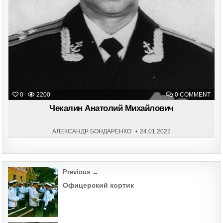
ON
0
2200
0 COMMENT
ЧЕК
АНА
Чекалин Анатолий Михайлович
МИХ
АЛЕКСАНДР БОНДАРЕНКО
24.01.2022
Post
Previous →
navigation
Офицерский кортик