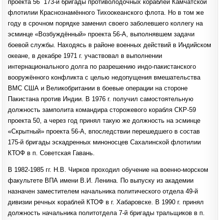
проекта 56 173-й бригады противолодочных кораблей Камчатской
флотилии Краснознамённого Тихоокеанского флота. Но в том же
году в срочном порядке заменил своего заболевшего коллегу на
эсминце «Возбуждённый» проекта 56-А, выполнявшем задачи
боевой службы. Находясь в районе военных действий в Индийском
океане, в декабре 1971 г. участвовал в выполнении
интернационального долга по разрешению индо-пакистанского
вооружённого конфликта с целью недопущения вмешательства
ВМС США и Великобритании в боевые операции на стороне
Пакистана против Индии. В 1976 г. получил самостоятельную
должность замполита командира сторожевого корабля СКР-59
проекта 50, а через год принял такую же должность на эсминце
«Скрытный» проекта 56-А, впоследствии перешедшего в состав
175-й бригады эскадренных миноносцев Сахалинской флотилии
КТОФ в п. Советская Гавань.
В 1982-1985 гг. Н.В. Чирков проходил обучение на военно-морском
факультете ВПА имени В.И. Ленина. По выпуску из академии
назначен заместителем начальника политического отдела 49-й
дивизии речных кораблей КТОФ в г. Хабаровске. В 1990 г. принял
должность начальника политотдела 7-й бригады тральщиков в п.