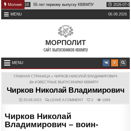
Skip
-19
Молния
55 лет первому выпуску КВВМПУ
2026-07-07
Возвраще
to
content
MENU
06.08.2026
МОРПОЛИТ
САЙТ ВЫПУСКНИКОВ КВВМПУ
MENU
ГЛАВНАЯ СТРАНИЦА
»
ЧИРКОВ НИКОЛАЙ ВЛАДИМИРОВИЧ
POSTED
ИЗВЕСТНЫЕ ВЫПУСКНИКИ КВВМПУ
IN
Чирков Николай Владимирович
PUBLISHED
COMMENTS:
ON
20.09.2023
LEAVE A COMMENT
2
1089
DATE:
ЧИРКОВ
НИКОЛАЙ
ВЛАДИМИРОВИЧ
Чирков Николай
Владимирович – воин-