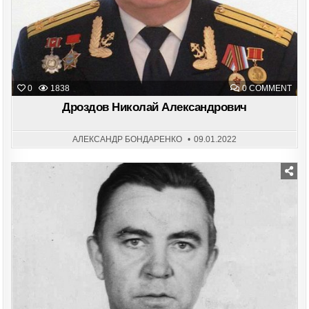
ON
0
1838
0 COMMENT
ДРО
НИК
Дроздов Николай Александрович
АЛЕ
АЛЕКСАНДР БОНДАРЕНКО
09.01.2022
Posted
in