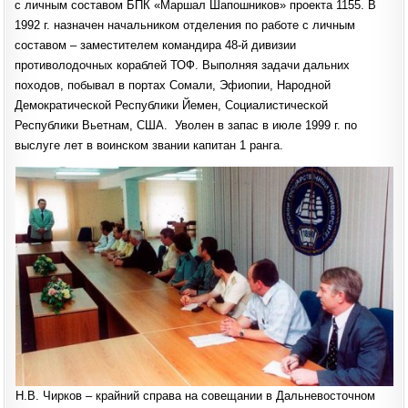
с личным составом БПК «Маршал Шапошников» проекта 1155. В
1992 г. назначен начальником отделения по работе с личным
составом – заместителем командира 48-й дивизии
противолодочных кораблей ТОФ. Выполняя задачи дальних
походов, побывал в портах Сомали, Эфиопии, Народной
Демократической Республики Йемен, Социалистической
Республики Вьетнам, США. Уволен в запас в июле 1999 г. по
выслуге лет в воинском звании капитан 1 ранга.
Н.В. Чирков – крайний справа на совещании в Дальневосточном