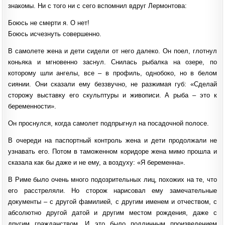
знакомы. Ни с того ни с сего вспомнил вдруг Лермонтова:
Боюсь не смерти я. О нет!
Боюсь исчезнуть совершенно.
В самолете жена и дети сидели от него далеко. Он поел, глотнул
коньяка и мгновенно заснул. Снилась рыбалка на озере, по
которому шли ангелы, все – в профиль, однобоко, но в белом
сиянии. Они сказали ему беззвучно, не разжимая губ: «Сделай
сторожу выставку его скульптуры и живописи. А рыба – это к
беременности».
Он проснулся, когда самолет подпрыгнул на посадочной полосе.
В очереди на паспортный контроль жена и дети продолжали не
узнавать его. Потом в таможенном коридоре жена мимо прошла и
сказала как бы даже и не ему, а воздуху: «Я беременна».
В Риме было очень много подозрительных лиц, похожих на те, что
его расстреляли. Но сторож нарисовал ему замечательные
документы – с другой фамилией, с другим именем и отчеством, с
абсолютно другой датой и другим местом рождения, даже с
другим гражданством. И это было подлинным произведением