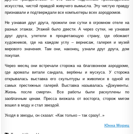
искусства, чистой правдой живучего вымысла. Эту чистую правду
признавали и подтверждали все компьютеры всех аэродромов.
Не узнавая друг друга, прожили они сутки в огромном отеле на
разных этажах. Этажей было двести. А через сутки, не узнавая
друг друга, улетели в процветающую страну, где обожают
художников, где на каждом углу – вернисаж, галерея и музей
мирового значения. Там они, наконец, узнали друг друга, дом
покупая.
Через месяц они встречали сторожа на благовонном аэродроме,
где ароматы витали сандала, вербены и мускуса. У сторожа
открывалась выставка его скульптуры и живописи в одной из
самых престижных галерей. Выставка называлась «Документы.
Жизнь после смерти». Все работы были раскуплены по
заоблачным ценам. Пресса визжала от восторга, сторож мигом
вошел в моду и стал звездой.
Уходя в звезды, он сказал: «Как только – так сразу!..»
Юнна Мориц