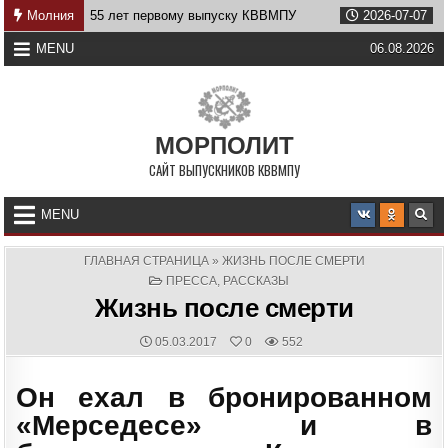
Skip
6-07-19
Молния
55 лет первому выпуску КВВМПУ
2026-07-07
Возв
to
content
MENU
06.08.2026
МОРПОЛИТ
САЙТ ВЫПУСКНИКОВ КВВМПУ
MENU
ГЛАВНАЯ СТРАНИЦА
»
ЖИЗНЬ ПОСЛЕ СМЕРТИ
POSTED
ПРЕССА
,
РАССКАЗЫ
IN
Жизнь после смерти
PUBLISHED
05.03.2017
0
552
DATE:
Он ехал в бронированном
«Мерседесе» и в