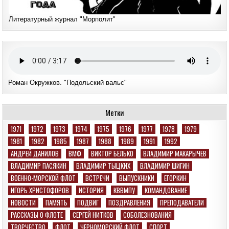
Литературный журнал "Морполит"
Роман Окружков. "Подольский вальс"
Метки
1971
1972
1973
1974
1975
1976
1977
1978
1979
1981
1982
1985
1987
1988
1989
1991
1992
АНДРЕЙ ДАНИЛОВ
ВМФ
ВИКТОР БЕЛЬКО
ВЛАДИМИР МАКАРЫЧЕВ
ВЛАДИМИР ПАСЯКИН
ВЛАДИМИР ТЫЦКИХ
ВЛАДИМИР ШИГИН
ВОЕННО-МОРСКОЙ ФЛОТ
ВСТРЕЧИ
ВЫПУСКНИКИ
ЕГОРКИН
ИГОРЬ ХРИСТОФОРОВ
ИСТОРИЯ
КВВМПУ
КОМАНДОВАНИЕ
НОВОСТИ
ПАМЯТЬ
ПОДВИГ
ПОЗДРАВЛЕНИЯ
ПРЕПОДАВАТЕЛИ
РАССКАЗЫ О ФЛОТЕ
СЕРГЕЙ НИТКОВ
СОБОЛЕЗНОВАНИЯ
ТВОРЧЕСТВО
ФЛОТ
ЧЕРНОМОРСКИЙ ФЛОТ
СПОРТ