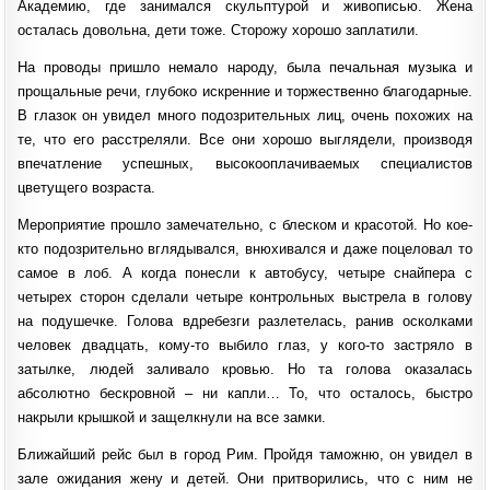
Академию, где занимался скульптурой и живописью. Жена
осталась довольна, дети тоже. Сторожу хорошо заплатили.
На проводы пришло немало народу, была печальная музыка и
прощальные речи, глубоко искренние и торжественно благодарные.
В глазок он увидел много подозрительных лиц, очень похожих на
те, что его расстреляли. Все они хорошо выглядели, производя
впечатление успешных, высокооплачиваемых специалистов
цветущего возраста.
Мероприятие прошло замечательно, с блеском и красотой. Но кое-
кто подозрительно вглядывался, внюхивался и даже поцеловал то
самое в лоб. А когда понесли к автобусу, четыре снайпера с
четырех сторон сделали четыре контрольных выстрела в голову
на подушечке. Голова вдребезги разлетелась, ранив осколками
человек двадцать, кому-то выбило глаз, у кого-то застряло в
затылке, людей заливало кровью. Но та голова оказалась
абсолютно бескровной – ни капли… То, что осталось, быстро
накрыли крышкой и защелкнули на все замки.
Ближайший рейс был в город Рим. Пройдя таможню, он увидел в
зале ожидания жену и детей. Они притворились, что с ним не