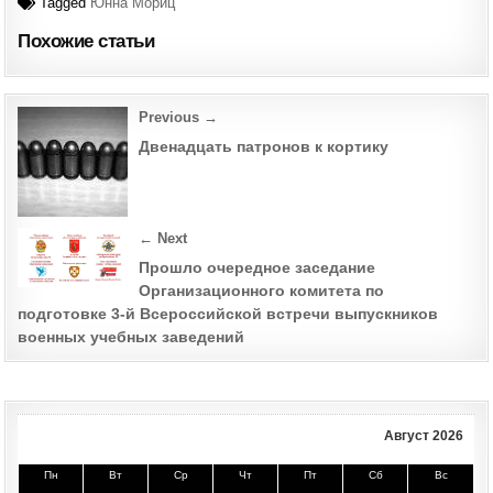
Tagged
Юнна Мориц
Похожие статьи
Post
Previous →
navigation
Двенадцать патронов к кортику
← Next
Прошло очередное заседание
Организационного комитета по
подготовке 3-й Всероссийской встречи выпускников
военных учебных заведений
Август 2026
Пн
Вт
Ср
Чт
Пт
Сб
Вс