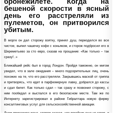
бронежилете. Когда на
бешеной скорости в ясный
день его расстреляли из
пулеметов, он притворился
убитым.
В морге он дал сторожу взятку, принял душ, переоделся во все
чистое, выпил чашечку кофе с коньяком, и сторож подбросил его в
Шереметьево за сто евро, сказав на прощание: «Как только – так
сразу!..»
Ближайший рейс был в город Лондон. Пройдя таможню, он мигом
увидел, что в зале ожидания – много подозрительных лиц, очень
похожих на те, что его расстреляли. Закрывшись маской от гриппа
и притворясь, что идет в парфюмерную лавку, добрался до кассы
и сдал билет. Как только сдал – так сразу и позвонил сторожу, с
ним пообедал и выспался в его безопасном месте. Там же по
Интернету зарегистрировал в районе Гибралтара новую фирму
консалтинговых услуг для сельскохозяйственной авиации.
Днем приходила жена, сторож сказал, что покойник еще не готов, и