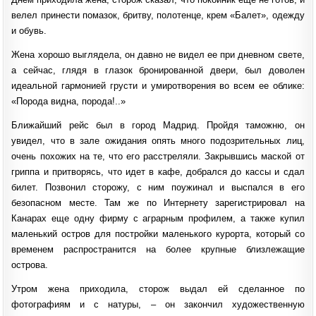
велел принести помазок, бритву, полотенце, крем «Балет», одежду
и обувь.
Жена хорошо выглядела, он давно не видел ее при дневном свете,
а сейчас, глядя в глазок бронированной двери, был доволен
идеальной гармонией грусти и умиротворения во всем ее облике:
«Порода видна, порода!..»
Ближайший рейс был в город Мадрид. Пройдя таможню, он
увидел, что в зале ожидания опять много подозрительных лиц,
очень похожих на те, что его расстреляли. Закрывшись маской от
гриппа и притворясь, что идет в кафе, добрался до кассы и сдал
билет. Позвонил сторожу, с ним поужинал и выспался в его
безопасном месте. Там же по Интернету зарегистрировал на
Канарах еще одну фирму с аграрным профилем, а также купил
маленький остров для постройки маленького курорта, который со
временем распространится на более крупные близлежащие
острова.
Утром жена приходила, сторож выдал ей сделанное по
фотографиям и с натуры, – он закончил художественную