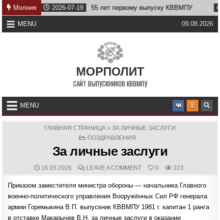
Skip
ву
Молния
2026-07-19
55 лет первому выпуску КВВМПУ
202
to
content
MENU
09.08.2026
МОРПОЛИТ
САЙТ ВЫПУСКНИКОВ КВВМПУ
MENU
ГЛАВНАЯ СТРАНИЦА
»
ЗА ЛИЧНЫЕ ЗАСЛУГИ
POSTED
ПОЗДРАВЛЕНИЯ
IN
За личные заслуги
PUBLISHED
COMMENTS:
ON
16.03.2026
LEAVE A COMMENT
0
223
DATE:
ЗА
ЛИЧНЫЕ
Приказом заместителя министра обороны — начальника Главного
ЗАСЛУГИ
военно-политического управления Вооружённых Сил РФ генерала
армии Горемыкина В.П. выпускник КВВМПУ 1981 г. капитан 1 ранга
в отставке Макарычев В.Н. за личные заслуги в оказании