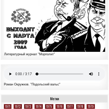
Литературный журнал "Морполит"
Роман Окружков. "Подольский вальс"
Метки
1971
1972
1973
1974
1975
1976
1977
1978
1979