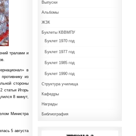
Выпуски
Альбомы
ЖЗК
Буклеты КВВМПУ
Буклет 1970 год
Буклет 1977 год
ений тралами и
ов.
Буклет 1985 год
тернационал» в
Буклет 1990 год
 противнику из
ыльной стороны
Структура училища
 2 статьи Игорь
Кафедры
лился 8 минут,
Награды
пелом Министра
Библиография
лась 5 августа