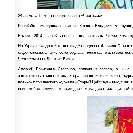
24 августа 1997 г. переименован в «Черкассы».
Кораблём командовали капитаны 3 ранга: Владимир Белоусов
В марте 2014 г. корабль перешёл под контроль России. Коман
На Украине Федаш был награждён орденом Даниила Галицко
територіальної цілісності України, вірність військовій при
Черкассы и пгт Великие Бирки.
Алексей Борисович Степанов, полковник запаса, а ныне 
заместитель главного редактора военно-исторического жур
военно-исторического журнала «Старый Цейхгауз» выкупили в
вымпел был получен от последнего командира тральщика «Че