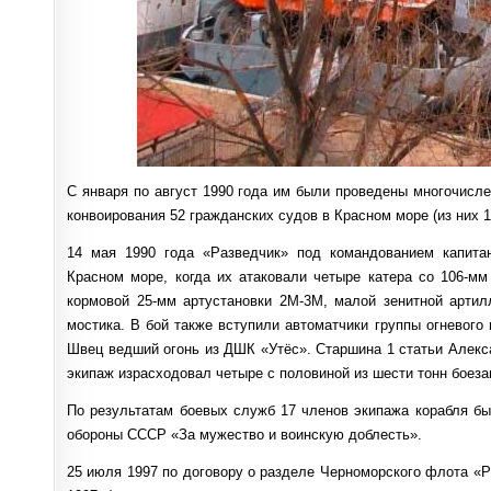
С января по август 1990 года им были проведены многочисле
конвоирования 52 гражданских судов в Красном море (из них 
14 мая 1990 года «Разведчик» под командованием капитан
Красном море, когда их атаковали четыре катера со 106-мм
кормовой 25-мм артустановки 2М-3М, малой зенитной артил
мостика. В бой также вступили автоматчики группы огневого 
Швец ведший огонь из ДШК «Утёс». Старшина 1 статьи Алекс
экипаж израсходовал четыре с половиной из шести тонн боеза
По результатам боевых служб 17 членов экипажа корабля б
обороны СССР «За мужество и воинскую доблесть».
25 июля 1997 по договору о разделе Черноморского флота «Р