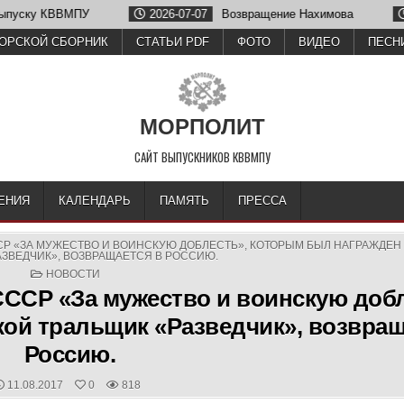
У
2026-07-07
Возвращение Нахимова
2026-06-26
ОРСКОЙ СБОРНИК
СТАТЬИ PDF
ФОТО
ВИДЕО
ПЕСН
МОРПОЛИТ
САЙТ ВЫПУСКНИКОВ КВВМПУ
ЕНИЯ
КАЛЕНДАРЬ
ПАМЯТЬ
ПРЕССА
Р «ЗА МУЖЕСТВО И ВОИНСКУЮ ДОБЛЕСТЬ», КОТОРЫМ БЫЛ НАГРАЖДЕН
АЗВЕДЧИК», ВОЗВРАЩАЕТСЯ В РОССИЮ.
POSTED
НОВОСТИ
IN
СР «За мужество и воинскую добл
ой тральщик «Разведчик», возвращ
Россию.
PUBLISHED
11.08.2017
0
818
DATE: