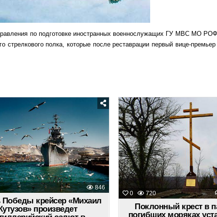
 направления по подготовке иностранных военнослужащих ГУ МВС МО РОФ
-го стрелкового полка, которые после реставрации первый вице-премье
Posted
Posted
in
in
846
0
720
 Победы крейсер «Михаил
Поклонный крест в п
Кутузов» произведет
погибших моряках уст