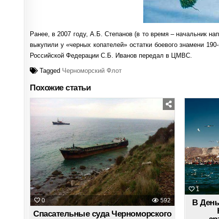
Ранее, в 2007 году, А.Б. Степанов (в то время – начальник
выкупили у «черных копателей» остатки боевого знамени 190
Российской Федерации С.Б. Иванов передал в ЦМВС.
Tagged
Черноморский Флот
Похожие статьи
Posted
in
1
0
592
В День
Спасательные суда Черноморского