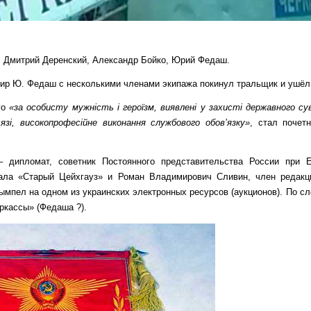
, Дмитрий Деренский, Александр Бойко, Юрий Федаш.
дир Ю. Федаш с несколькими членами экипажа покинул тральщик и ушёл 
го
«за особисту мужність і героїзм, виявлені у захисті державного с
сязі, високопрофесійне виконання службового обов’язку»
, стал почет
– дипломат, советник Постоянного представительства России при 
нала «Старый Цейхгауз» и Роман Владимирович Сливин, член редакц
ымпел на одном из украинских электронных ресурсов (аукционов). По с
ркассы» (Федаша ?).