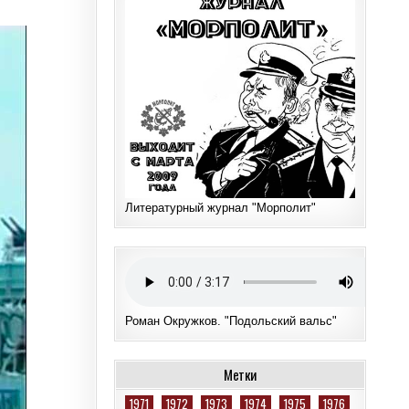
Литературный журнал "Морполит"
Роман Окружков. "Подольский вальс"
Метки
1971
1972
1973
1974
1975
1976