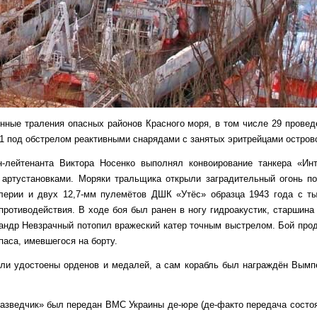
нные траления опасных районов Красного моря, в том числе 29 провед
11 под обстрелом реактивными снарядами с занятых эритрейцами остров
-лейтенанта Виктора Носенко выполнял конвоирование танкера «Ин
 артустановками. Моряки тральщика открыли заградительный огонь по
лерии и двух 12,7-мм пулемётов ДШК «Утёс» образца 1943 года с т
противодействия. В ходе боя был ранен в ногу гидроакустик, старшина
андр Невзрачный потопил вражеский катер точным выстрелом. Бой прод
паса, имевшегося на борту.
ыли удостоены орденов и медалей, а сам корабль был награждён Вым
азведчик» был передан ВМС Украины де-юре (де-факто передача состоя