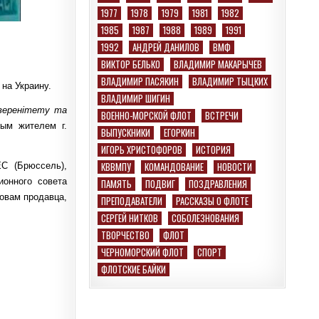
1977
1978
1979
1981
1982
1985
1987
1988
1989
1991
1992
АНДРЕЙ ДАНИЛОВ
ВМФ
ВИКТОР БЕЛЬКО
ВЛАДИМИР МАКАРЫЧЕВ
ВЛАДИМИР ПАСЯКИН
ВЛАДИМИР ТЫЦКИХ
на Украину.
ВЛАДИМИР ШИГИН
уверенітету та
ВОЕННО-МОРСКОЙ ФЛОТ
ВСТРЕЧИ
ным жителем г.
ВЫПУСКНИКИ
ЕГОРКИН
ИГОРЬ ХРИСТОФОРОВ
ИСТОРИЯ
КВВМПУ
КОМАНДОВАНИЕ
НОВОСТИ
ЕС (Брюссель),
ионного совета
ПАМЯТЬ
ПОДВИГ
ПОЗДРАВЛЕНИЯ
ловам продавца,
ПРЕПОДАВАТЕЛИ
РАССКАЗЫ О ФЛОТЕ
СЕРГЕЙ НИТКОВ
СОБОЛЕЗНОВАНИЯ
ТВОРЧЕСТВО
ФЛОТ
ЧЕРНОМОРСКИЙ ФЛОТ
СПОРТ
ФЛОТСКИЕ БАЙКИ