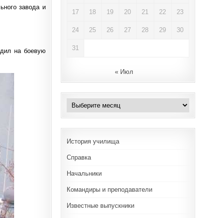
ьного завода и
17
18
19
20
21
22
23
24
25
26
27
28
29
30
31
одил на боевую
« Июл
Архивы
История училища
Справка
Начальники
Командиры и преподаватели
Известные выпускники