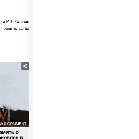
) и Р.В. Сливин
р Правительства
ON
0 COMMENT
ПОКЛОННЫЙ
КРЕСТ
амять о
В
ановлен в
ПАМЯТЬ