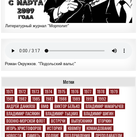
Литературный журнал "Морполит"
Роман Окружков. "Подольский вальс"
Метки
1971
1972
1973
1974
1975
1976
1977
1978
1979
1981
1982
1985
1987
1988
1989
1991
1992
АНДРЕЙ ДАНИЛОВ
ВМФ
ВИКТОР БЕЛЬКО
ВЛАДИМИР МАКАРЫЧЕВ
ВЛАДИМИР ПАСЯКИН
ВЛАДИМИР ТЫЦКИХ
ВЛАДИМИР ШИГИН
ВОЕННО-МОРСКОЙ ФЛОТ
ВСТРЕЧИ
ВЫПУСКНИКИ
ЕГОРКИН
ИГОРЬ ХРИСТОФОРОВ
ИСТОРИЯ
КВВМПУ
КОМАНДОВАНИЕ
НОВОСТИ
ПАМЯТЬ
ПОДВИГ
ПОЗДРАВЛЕНИЯ
ПРЕПОДАВАТЕЛИ