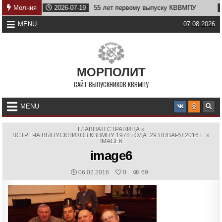
Skip
ву
Молния
2026-07-19
55 лет первому выпуску КВВМПУ
202
to
content
MENU
07.08.2026
МОРПОЛИТ
САЙТ ВЫПУСКНИКОВ КВВМПУ
MENU
ГЛАВНАЯ СТРАНИЦА
»
ВСТРЕЧА ВЫПУСКНИКОВ КВВМПУ 1978 ГОДА. 29 ЯНВАРЯ 2016 Г.
»
IMAGE6
image6
PUBLISHED
06.02.2016
0
69
DATE: