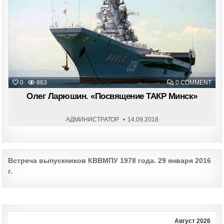
in
ON
0
863
0 COMMENT
ОЛЕ
ЛАР
Олег Ларюшин. «Посвящение ТАКР Минск»
«ПО
ТАК
МИН
АДМИНИСТРАТОР
14.09.2018
Post
Встреча выпускников КВВМПУ 1978 года. 29 января 2016
г.
navigation
Август 2026