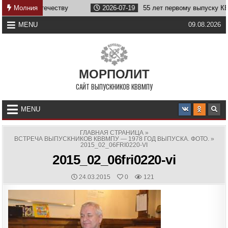
Skip
ужбе Отечеству
Молния
2026-07-19
55 лет первому выпуску КВВМПУ
to
content
MENU
09.08.2026
МОРПОЛИТ
САЙТ ВЫПУСКНИКОВ КВВМПУ
MENU
ГЛАВНАЯ СТРАНИЦА
»
ВСТРЕЧА ВЫПУСКНИКОВ КВВМПУ — 1978 ГОД ВЫПУСКА. ФОТО.
»
2015_02_06FRI0220-VI
2015_02_06fri0220-vi
PUBLISHED
24.03.2015
0
121
DATE: