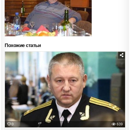
Похожие статьи
Posted
in
0
639