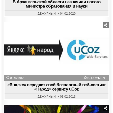
В Архангельской области назначили нового
министра образования и науки
ДЕЖУРНЫЙ
04.02.2020
Posted
in
ON
0
502
0 COMMENT
«ЯН
ПЕР
«Яндекс» передаст свой бесплатный веб-хостинг
СВО
«Народ» сервису uCoz
БЕС
ВЕБ
ХОС
ДЕЖУРНЫЙ
03.02.2013
«НА
СЕР
UCO