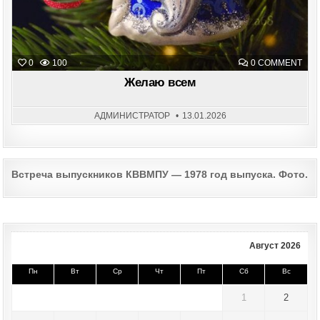
ON
0
100
0 COMMENT
ЖЕ
ВСЕ
Желаю всем
АДМИНИСТРАТОР
13.01.2026
Post
Встреча выпускников КВВМПУ — 1978 год выпуска. Фото.
navigation
Август 2026
Пн
Вт
Ср
Чт
Пт
Сб
Вс
1
2