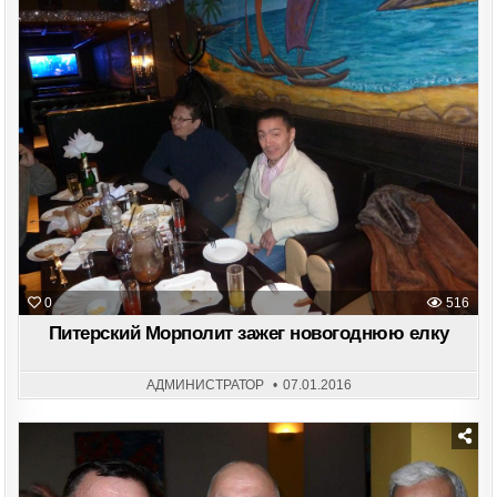
Posted
in
0
516
Питерский Морполит зажег новогоднюю елку
АДМИНИСТРАТОР
07.01.2016
Posted