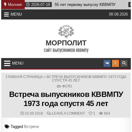
Skip
Молния
2026-07-19
55 лет первому выпуску КВВМПУ
2026
to
content
MENU
08.08.2026
МОРПОЛИТ
САЙТ ВЫПУСКНИКОВ КВВМПУ
MENU
ГЛАВНАЯ СТРАНИЦА
»
ВСТРЕЧА ВЫПУСКНИКОВ КВВМПУ 1973 ГОДА
СПУСТЯ 45 ЛЕТ
POSTED
ФОТО
IN
Встреча выпускников КВВМПУ
1973 года спустя 45 лет
PUBLISHED
COMMENTS:
ON
15.09.2018
LEAVE A COMMENT
1
864
DATE:
ВСТРЕЧА
ВЫПУСКНИКОВ
КВВМПУ
Tagged
Встречи
1973
ГОДА