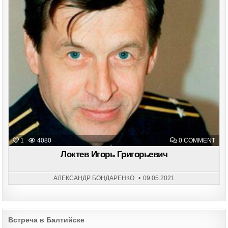
ON
1
4080
0 COMMENT
ЛОК
ИГО
Локтев Игорь Григорьевич
ГРИ
АЛЕКСАНДР БОНДАРЕНКО
09.05.2021
Post
Встреча в Балтийске