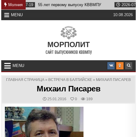
Skip
2026-07-19
Молния
55 лет первому выпуску КВВМПУ
2026-07-07
Во
to
content
MENU
10.08.2026
МОРПОЛИТ
САЙТ ВЫПУСКНИКОВ КВВМПУ
MENU
ГЛАВНАЯ СТРАНИЦА
»
ВСТРЕЧА В БАЛТИЙСКЕ
»
МИХАИЛ ПИСАРЕВ
Михаил Писарев
PUBLISHED
25.01.2016
0
189
DATE: