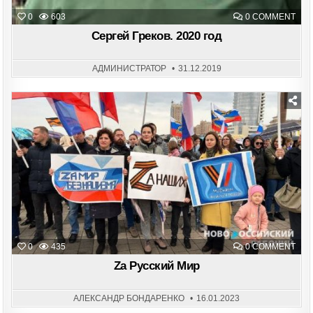
ON
0
603
0 COMMENT
СЕР
ГРЕ
Сергей Греков. 2020 год
202
ГОД
АДМИНИСТРАТОР
31.12.2019
Posted
in
ON
0
435
0 COMMENT
ZА
РУС
Zа Русский Мир
МИ
АЛЕКСАНДР БОНДАРЕНКО
16.01.2023