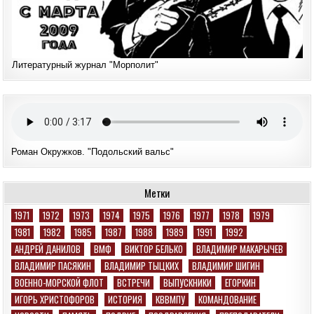
Литературный журнал "Морполит"
Роман Окружков. "Подольский вальс"
Метки
1971
1972
1973
1974
1975
1976
1977
1978
1979
1981
1982
1985
1987
1988
1989
1991
1992
АНДРЕЙ ДАНИЛОВ
ВМФ
ВИКТОР БЕЛЬКО
ВЛАДИМИР МАКАРЫЧЕВ
ВЛАДИМИР ПАСЯКИН
ВЛАДИМИР ТЫЦКИХ
ВЛАДИМИР ШИГИН
ВОЕННО-МОРСКОЙ ФЛОТ
ВСТРЕЧИ
ВЫПУСКНИКИ
ЕГОРКИН
ИГОРЬ ХРИСТОФОРОВ
ИСТОРИЯ
КВВМПУ
КОМАНДОВАНИЕ