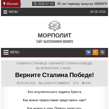
Skip
еству
Молния
2026-07-19
55 лет первому выпуску КВВМПУ
to
content
MENU
09.08.2026
МОРПОЛИТ
САЙТ ВЫПУСКНИКОВ КВВМПУ
MENU
ГЛАВНАЯ СТРАНИЦА
»
ВЕРНИТЕ СТАЛИНА ПОБЕДЕ!
POSTED
ЛИТЕРАТУРА
,
СТИХИ
IN
Верните Сталина Победе!
PUBLISHED
COMMENTS:
ON
05.04.2020
LEAVE A COMMENT
0
643
DATE:
ВЕРНИТЕ
СТАЛИНА
Без искупительного подвига Христа
ПОБЕДЕ!
Как можно православие представить нам?
Как можно в день Победы перестать