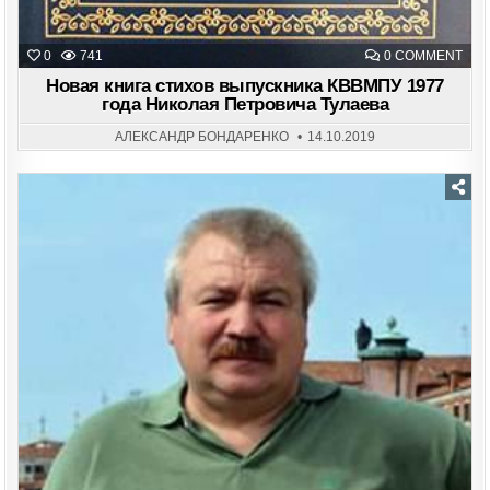
ON
0
741
0 COMMENT
НОВ
КНИ
Новая книга стихов выпускника КВВМПУ 1977
СТИ
года Николая Петровича Тулаева
ВЫП
КВВ
197
АЛЕКСАНДР БОНДАРЕНКО
14.10.2019
ГОД
НИК
ПЕТ
ТУЛ
Posted
in