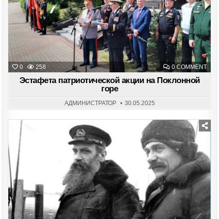
ON
0
258
0 COMMENT
ЭСТ
ПАТ
Эстафета патриотической акции на Поклонной
АКЦ
горе
НА
ПОК
ГОР
АДМИНИСТРАТОР
30.05.2025
Posted
in