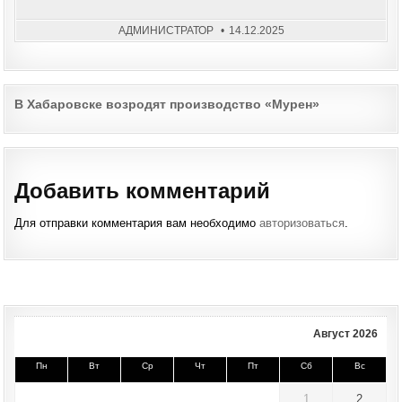
«БЕ
АДМИНИСТРАТОР
14.12.2025
Post
В Хабаровске возродят производство «Мурен»
navigation
Добавить комментарий
Для отправки комментария вам необходимо
авторизоваться
.
Август 2026
Пн
Вт
Ср
Чт
Пт
Сб
Вс
1
2