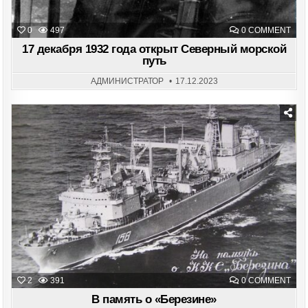
ON
0
497
0 COMMENT
17
ДЕК
17 декабря 1932 года открыт Северный морской
193
путь
ГОД
ОТК
СЕВ
АДМИНИСТРАТОР
17.12.2023
МОР
ПУТ
Posted
in
ON
2
391
0 COMMENT
В
ПАМ
В память о «Березине»
О