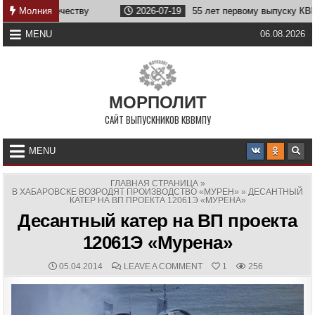
Skip
жбе Отечеству
Молния
2026-07-19
55 лет первому выпуску КВВМПУ
to
content
MENU
06.08.2026
МОРПОЛИТ
САЙТ ВЫПУСКНИКОВ КВВМПУ
MENU
ГЛАВНАЯ СТРАНИЦА
»
В ХАБАРОВСКЕ ВОЗРОДЯТ ПРОИЗВОДСТВО «МУРЕН»
»
ДЕСАНТНЫЙ
КАТЕР НА ВП ПРОЕКТА 12061Э «МУРЕНА»
Десантный катер на ВП проекта
12061Э «Мурена»
PUBLISHED
COMMENTS:
ON
05.04.2014
LEAVE A COMMENT
1
256
DATE:
ДЕСАНТНЫЙ
КАТЕР
НА
ВП
ПРОЕКТА