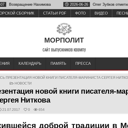
мова
2026-06-26
Олег Зубков отметил годовщину после напа
ОРСКОЙ СБОРНИК
СТАТЬИ PDF
ФОТО
ВИДЕО
ПЕСН
МОРПОЛИТ
САЙТ ВЫПУСКНИКОВ КВВМПУ
ЕНИЯ
КАЛЕНДАРЬ
ПАМЯТЬ
ПРЕССА
СЬ ПРЕЗЕНТАЦИЯ НОВОЙ КНИГИ ПИСАТЕЛЯ-МАРИНИСТА СЕРГЕЯ НИТК
POSTED
НОВОСТИ
IN
езентация новой книги писателя-ма
ергея Ниткова
PUBLISHED
21.07.2017
0
654
DATE:
жившейся доброй традиции в М