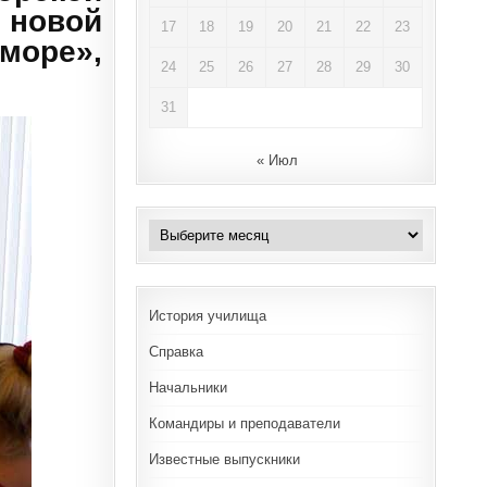
 новой
17
18
19
20
21
22
23
 море»,
24
25
26
27
28
29
30
31
« Июл
Архивы
История училища
Справка
Начальники
Командиры и преподаватели
Известные выпускники