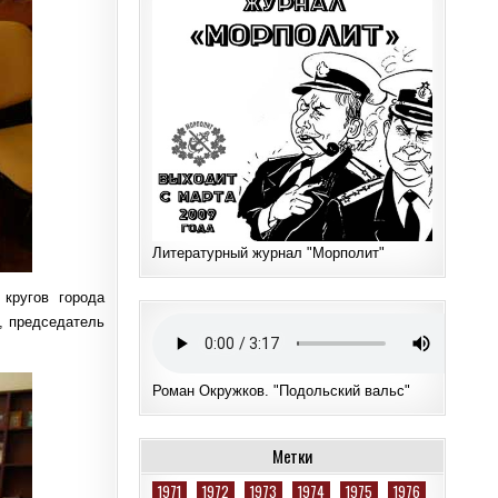
Литературный журнал "Морполит"
 кругов города
., председатель
Роман Окружков. "Подольский вальс"
Метки
1971
1972
1973
1974
1975
1976