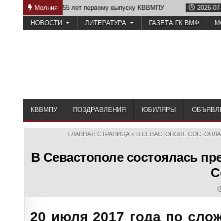
Skip
ет первому выпуску КВВМПУ
Молния
2026-07-07
Возвращение Нахи
to
НОВОСТИ
ЛИТЕРАТУРА
ГАЗЕТА ГК ВМФ
М
content
КВВМПУ
ПОЗДРАВЛЕНИЯ
ЮБИЛЯРЫ
ОБЪЯВЛ
ГЛАВНАЯ СТРАНИЦА
»
В СЕВАСТОПОЛЕ СОСТОЯЛА
В Севастополе состоялась пр
С
20 июля 2017 года по сло