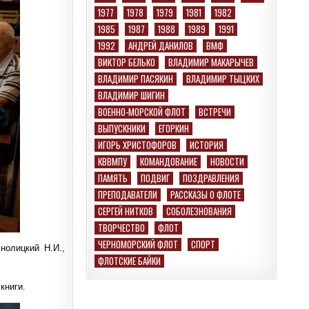
1977
1978
1979
1981
1982
1985
1987
1988
1989
1991
1992
АНДРЕЙ ДАНИЛОВ
ВМФ
ВИКТОР БЕЛЬКО
ВЛАДИМИР МАКАРЫЧЕВ
ВЛАДИМИР ПАСЯКИН
ВЛАДИМИР ТЫЦКИХ
ВЛАДИМИР ШИГИН
ВОЕННО-МОРСКОЙ ФЛОТ
ВСТРЕЧИ
ВЫПУСКНИКИ
ЕГОРКИН
ИГОРЬ ХРИСТОФОРОВ
ИСТОРИЯ
КВВМПУ
КОМАНДОВАНИЕ
НОВОСТИ
ПАМЯТЬ
ПОДВИГ
ПОЗДРАВЛЕНИЯ
ПРЕПОДАВАТЕЛИ
РАССКАЗЫ О ФЛОТЕ
СЕРГЕЙ НИТКОВ
СОБОЛЕЗНОВАНИЯ
ТВОРЧЕСТВО
ФЛОТ
ЧЕРНОМОРСКИЙ ФЛОТ
СПОРТ
нолицкий Н.И.,
ФЛОТСКИЕ БАЙКИ
книги.