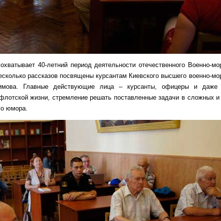
 охватывает 40-летний период деятельности отечественного Военно-мо
есколько рассказов посвящены курсантам Киевского высшего военно-мо
химова. Главные действующие лица – курсанты, офицеры и даже 
 флотской жизни, стремление решать поставленные задачи в сложных и
го юмора.