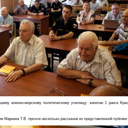
ему военно-морскому политическому училищу: капитан 1 ранга Крас
 Маркина Т.В. прочла несколько рассказов из представленной публике 