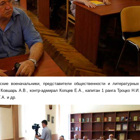
ские военачальники, представители общественности и литературных
 Ковшарь А.В., контр-адмирал Копцев Е.А., капитан 1 ранга Троцко Н.И
А. и др.