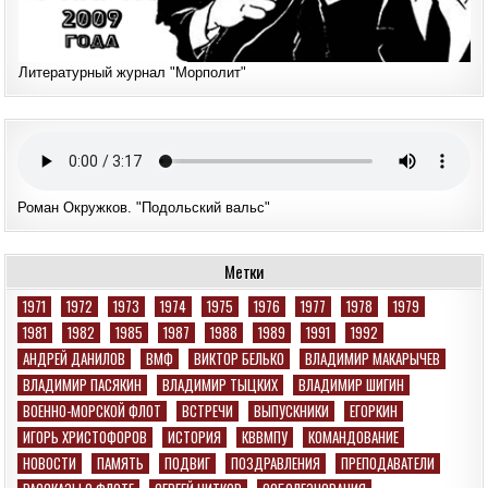
Литературный журнал "Морполит"
Роман Окружков. "Подольский вальс"
Метки
1971
1972
1973
1974
1975
1976
1977
1978
1979
1981
1982
1985
1987
1988
1989
1991
1992
АНДРЕЙ ДАНИЛОВ
ВМФ
ВИКТОР БЕЛЬКО
ВЛАДИМИР МАКАРЫЧЕВ
ВЛАДИМИР ПАСЯКИН
ВЛАДИМИР ТЫЦКИХ
ВЛАДИМИР ШИГИН
ВОЕННО-МОРСКОЙ ФЛОТ
ВСТРЕЧИ
ВЫПУСКНИКИ
ЕГОРКИН
ИГОРЬ ХРИСТОФОРОВ
ИСТОРИЯ
КВВМПУ
КОМАНДОВАНИЕ
НОВОСТИ
ПАМЯТЬ
ПОДВИГ
ПОЗДРАВЛЕНИЯ
ПРЕПОДАВАТЕЛИ