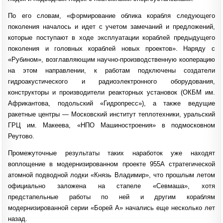
По его словам, «формирование облика корабля следующего
поколения началось и идет с учетом замечаний и предложений,
которые поступают в ходе эксплуатации кораблей предыдущего
поколения и головных кораблей новых проектов». Наряду с
«Рубином», возглавляющим научно-производственную кооперацию
на этом направлении, к работам подключены создатели
гидроакустического и радиоэлектронного оборудования,
конструкторы и производители реакторных установок (ОКБМ им.
Африкантова, подольский «Гидропресс»), а также ведущие
ракетные центры — Московский институт теплотехники, уральский
ГРЦ им. Макеева, «НПО Машиностроения» в подмосковном
Реутово.
Промежуточные результаты таких наработок уже находят
воплощение в модернизированном проекте 955А стратегической
атомной подводной лодки «Князь Владимир», что прошлым летом
официально заложена на стапеле «Севмаша», хотя
предстапельные работы по ней и другим кораблям
модернизированной серии «Борей А» начались еще несколько лет
назад.