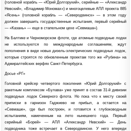
(головной корабль — «Юрий Долгорукий», серийные — «Александр
Невский», «Владимир Мономах») и многоцелевые АПЛ проекта 885
«Ясень» (головной корабль — «Северодвинск» — в этом году
должен завершить государственные испытания, первый серийный
— «Казань» — еще в стапельном цехе «Севмаша»).
На Балтике и Черноморском флоте, где атомные подводные лодки
не используются по международным соглашениям, ждут
пополнения в виде новых дизель-электрических подводных лодок,
которые строятся по обновленным проектам того же «Рубина» на
Адмиралтейских верфях Санкт-Петербурга.
Досье «РГ»
Головной крейсер четвертого поколения «Юрий Долгорукий» с
ракетным комплексом «Булава» уже принят в состав 31-й дивизии
подводных лодок Северного флота. Но пока что к месту своей
приписки в гарнизон Гаджиево не прибыл, а остается на
«Севмаше», где был построен, и готовится к глубоководным
испытаниям, намеченным на лето нынешнего года. Первый
серийный «Борей» — АПЛ «Александр Невский» — День
подводника тоже встречает в Северодвинске. У него впереди