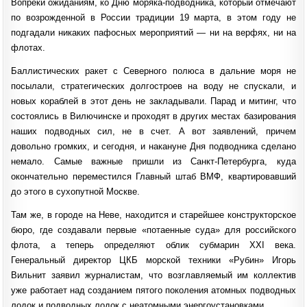
Вопреки ожиданиям, ко Дню моряка-подводника, который отмечают
КБ
«РУБИН»
по возрожденной в России традиции 19 марта, в этом году не
НАЧАЛИ
ПРОЕКТИРОВАТЬ
подгадали никаких пафосных мероприятий — ни на верфях, ни на
ПОДЛОДКИ
ПЯТОГО
флотах.
ПОКОЛЕНИЯ
Баллистических ракет с Северного полюса в дальние моря не
посылали, стратегических долгостроев на воду не спускали, и
новых кораблей в этот день не закладывали. Парад и митинг, что
состоялись в Вилючинске и проходят в других местах базирования
наших подводных сил, не в счет. А вот заявлений, причем
довольно громких, и сегодня, и накануне Дня подводника сделано
немало. Самые важные пришли из Санкт-Петербурга, куда
окончательно переместился Главный штаб ВМФ, квартировавший
до этого в сухопутной Москве.
Там же, в городе на Неве, находится и старейшее конструкторское
бюро, где создавали первые «потаенные суда» для российского
флота, а теперь определяют облик субмарин ХХI века.
Генеральный директор ЦКБ морской техники «Рубин» Игорь
Вильнит заявил журналистам, что возглавляемый им коллектив
уже работает над созданием пятого поколения атомных подводных
лодок и подводных лодок с неатомными энергоустановками.