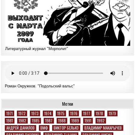
Литературный журнал "Морполит"
Роман Окружков. "Подольский вальс"
Метки
1971
1972
1973
1974
1975
1976
1977
1978
1979
1981
1982
1985
1987
1988
1989
1991
1992
АНДРЕЙ ДАНИЛОВ
ВМФ
ВИКТОР БЕЛЬКО
ВЛАДИМИР МАКАРЫЧЕВ