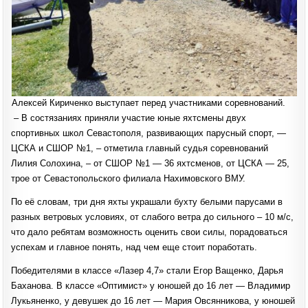
Алексей Кириченко выступает перед участниками соревнований.
– В состязаниях приняли участие юные яхтсмены двух
спортивных школ Севастополя, развивающих парусный спорт, —
ЦСКА и СШОР №1, – отметила главный судья соревнований
Лилия Солохина, – от СШОР №1 — 36 яхтсменов, от ЦСКА — 25,
трое от Севастопольского филиала Нахимовского ВМУ.
По её словам, три дня яхты украшали бухту белыми парусами в
разных ветровых условиях, от слабого ветра до сильного – 10 м/с,
что дало ребятам возможность оценить свои силы, порадоваться
успехам и главное понять, над чем еще стоит поработать.
Победителями в классе «Лазер 4,7» стали Егор Ващенко, Дарья
Баханова. В классе «Оптимист» у юношей до 16 лет — Владимир
Лукьяненко, у девушек до 16 лет — Мария Овсянникова, у юношей