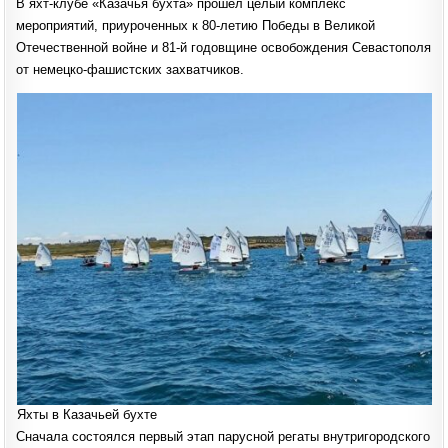
В яхт-клубе «Казачья бухта» прошел целый комплекс
БУХТЕ
ГОНЯЛИСЬ
мероприятий, приуроченных к 80-летию Победы в Великой
ЯХТЫ
И
Отечественной войне и 81-й годовщине освобождения Севастополя
ЛОДКИ,
ВОЗЛАГАЛИ
от немецко-фашистских захватчиков.
ВЕНКИ
И
ЦВЕТЫ
Яхты в Казачьей бухте
Сначала состоялся первый этап парусной регаты внутригородского