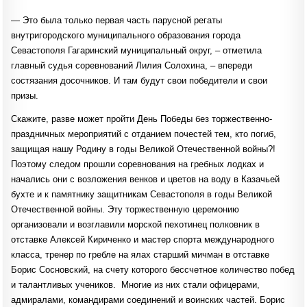
— Это была только первая часть парусной регаты
внутригородского муниципального образования города
Севастополя Гагаринский муниципальный округ, – отметила
главный судья соревнований Лилия Солохина, – впереди
состязания досочников. И там будут свои победители и свои
призы.
Скажите, разве может пройти День Победы без торжественно-
праздничных мероприятий с отданием почестей тем, кто погиб,
защищая нашу Родину в годы Великой Отечественной войны?!
Поэтому следом прошли соревнования на гребных лодках и
начались они с возложения венков и цветов на воду в Казачьей
бухте и к памятнику защитникам Севастополя в годы Великой
Отечественной войны. Эту торжественную церемонию
организовали и возглавили морской пехотинец полковник в
отставке Алексей Кириченко и мастер спорта международного
класса, тренер по гребле на ялах старший мичман в отставке
Борис Сосновский, на счету которого бессчетное количество побед
и талантливых учеников. Многие из них стали офицерами,
адмиралами, командирами соединений и воинских частей. Борис