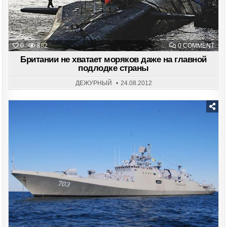
ON
0
882
0 COMMENT
БРИ
НЕ
Британии не хватает моряков даже на главной
ХВА
подлодке страны
МОР
ДАЖ
НА
ДЕЖУРНЫЙ
24.08.2012
ГЛА
ПОД
СТР
Posted
in