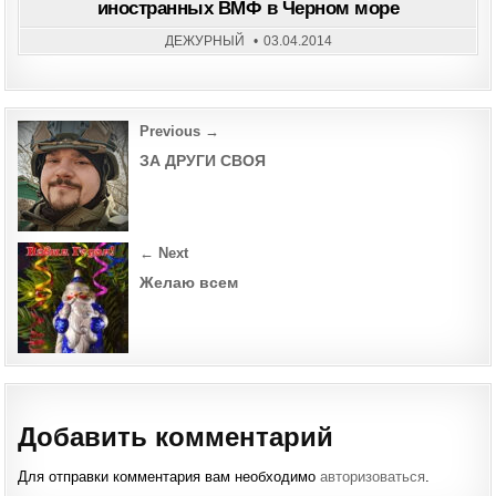
иностранных ВМФ в Черном море
ПРЕ
КОР
ИНО
ДЕЖУРНЫЙ
03.04.2014
ВМ
В
ЧЕР
МОР
Post
Previous →
navigation
ЗА ДРУГИ СВОЯ
← Next
Желаю всем
Добавить комментарий
Для отправки комментария вам необходимо
авторизоваться
.