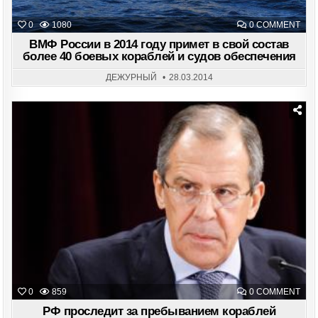
ON
0
1080
0 COMMENT
ВМ
РО
ВМФ России в 2014 году примет в свой состав
В
более 40 боевых кораблей и судов обеспечения
201
ГОД
ПРИ
ДЕЖУРНЫЙ
28.03.2014
В
СВО
СОС
БОЛ
40
БОЕ
КОР
Posted
И
in
СУД
ОБЕ
ON
0
859
0 COMMENT
РФ
ПРО
РФ проследит за пребыванием кораблей
ЗА