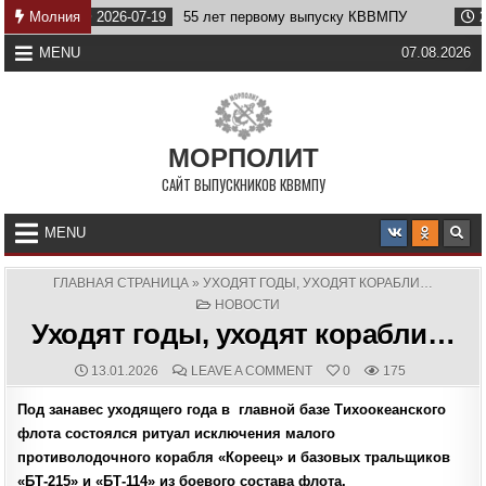
Skip
Молния
2026-07-19
55 лет первому выпуску КВВМПУ
2026-07-
to
content
MENU
07.08.2026
МОРПОЛИТ
САЙТ ВЫПУСКНИКОВ КВВМПУ
MENU
ГЛАВНАЯ СТРАНИЦА
»
УХОДЯТ ГОДЫ, УХОДЯТ КОРАБЛИ…
POSTED
НОВОСТИ
IN
Уходят годы, уходят корабли…
PUBLISHED
COMMENTS:
ON
13.01.2026
LEAVE A COMMENT
0
175
DATE:
УХОДЯТ
ГОДЫ,
Под занавес уходящего года в главной базе Тихоокеанского
УХОДЯТ
КОРАБЛИ…
флота состоялся ритуал исключения малого
противолодочного корабля «Кореец» и базовых тральщиков
«БТ-215» и «БТ-114» из боевого состава флота.