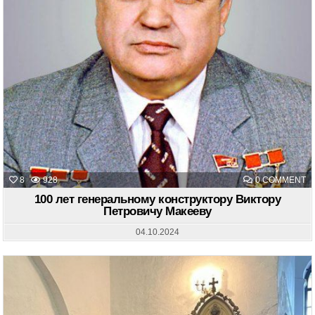
O
8
928
0 COMMENT
10
Л
100 лет генеральному конструктору Виктору
Г
Петровичу Макееву
К
В
П
04.10.2024
М