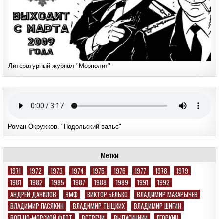
Литературный журнал "Морполит"
Роман Окружков. "Подольский вальс"
Метки
1971
1972
1973
1974
1975
1976
1977
1978
1979
1981
1982
1985
1987
1988
1989
1991
1992
АНДРЕЙ ДАНИЛОВ
ВМФ
ВИКТОР БЕЛЬКО
ВЛАДИМИР МАКАРЫЧЕВ
ВЛАДИМИР ПАСЯКИН
ВЛАДИМИР ТЫЦКИХ
ВЛАДИМИР ШИГИН
ВОЕННО-МОРСКОЙ ФЛОТ
ВСТРЕЧИ
ВЫПУСКНИКИ
ЕГОРКИН