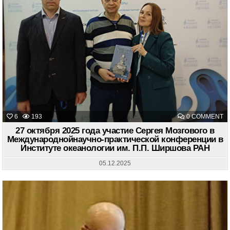
O
6
193
0 COMMENT
27
О
27 октября 2025 года участие Сергея Мозгового в
20
Международнойнаучно-практической конференции в
Г
Институте океанологии им. П.П. Ширшова РАН
У
С
М
05.12.2025
В
М
П
К
В
И
О
И
П.
Ш
Р