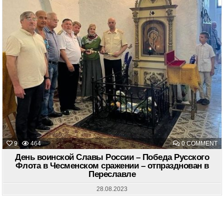
O
9
464
0 COMMENT
Д
В
День воинской Славы России – Победа Русского
С
Флота в Чесменском сражении – отпразднован в
Р
Переславле
–
П
Р
28.08.2023
Ф
В
Ч
С
–
О