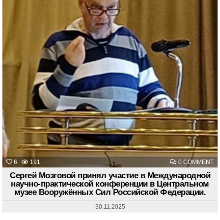
O
6
191
0 COMMENT
С
М
Сергей Мозговой принял участие в Международной
П
научно-практической конференции в Центральном
У
музее Вооружённых Сил Российской Федерации.
В
М
Н
30.11.2025
П
К