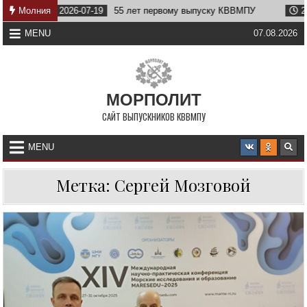
Skip
2026-07-19
Молния
55 лет первому выпуску КВВМПУ
2026-07-07
В
to
content
MENU
07.08.2026
МОРПОЛИТ
САЙТ ВЫПУСКНИКОВ КВВМПУ
MENU
Метка:
Сергей Мозговой