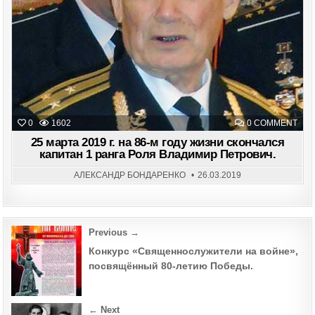
ON
0
1602
0 COMMENT
25
МАР
25 марта 2019 г. на 86-м году жизни скончался
201
капитан 1 ранга Роля Владимир Петрович.
Г.
НА
86-
АЛЕКСАНДР БОНДАРЕНКО
26.03.2019
М
ГОД
ЖИ
СКО
КАП
1
Post
Previous →
РАН
РОЛ
navigation
ВЛА
Конкурс «Священнослужители на войне»,
ПЕТ
посвящённый 80-летию Победы.
← Next