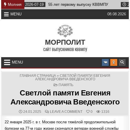
Skip
2026-07-19
Молния
55 лет первому выпуску КВВМПУ
2026-07-07
to
content
MENU
08.08.2026
МОРПОЛИТ
САЙТ ВЫПУСКНИКОВ КВВМПУ
MENU
ГЛАВНАЯ СТРАНИЦА
»
СВЕТЛОЙ ПАМЯТИ ЕВГЕНИЯ
АЛЕКСАНДРОВИЧА ВВЕДЕНСКОГО
POSTED
ПАМЯТЬ
IN
Светлой памяти Евгения
Александровича Введенского
PUBLISHED
COMMENTS:
ON
24.01.2025
LEAVE A COMMENT
0
1316
DATE:
СВЕТЛОЙ
ПАМЯТИ
22 января 2025 г. в г. Москве после тяжёлой продолжительной
ЕВГЕНИЯ
АЛЕКСАНДРОВИЧА
болезни на 77-м году жизни скончался ветеран военной службы
ВВЕДЕНСКОГО