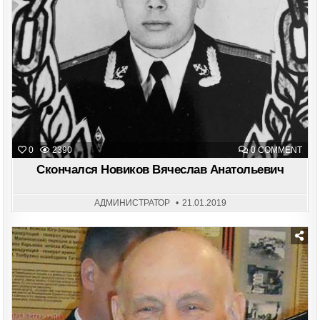
ON
0
2390
0 COMMENT
СКО
НОВ
Скончался Новиков Вячеслав Анатольевич
ВЯЧ
АНА
АДМИНИСТРАТОР
21.01.2019
Posted
in