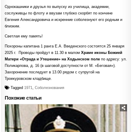
Однокашники и друзья по выпуску из училища, академии,
сослуживцы по флоту и ввузам глубоко скорбят по кончине
Евгения Александровича и искренние соболезнуют его родным и
близким.
Светлая ему память!
Похороны капитана 1 ранга Е.А. Введенского состоятся 25 января
2025 г. Проводы пройдут в 11.30 в малом
Храме иконы Божией
Матери «Отрада и Утешение» на Ходынском поле
по адресу: ул.
Поликарпова, д. 16 (в шаговой доступности от М. «Беговая»).
Захоронение последует в 13.00 рядом с супругой на
Троекуровском кладбище.
Tagged
1971
,
Соболезнования
Похожие статьи
Posted
in