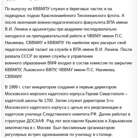
По выпуску из КВВМПУ служил в береговых частях и на
подводных лодках Краснознамённого Тихоокеанского флота. А
после окончания военно-педагогического факультета ВПА имени
В.И. Ленина и адъюнктуры при академии последовательно
находился на преподавательской работе в ЧВВМУ имени П.С.
Нахимова, СВВМИУ и КВВМПУ. Но наиболее ярко раскрыл свой
педагогический талант на службе в ВПА имени В.И. Ленина. После
развала СССР во время службы в управлении
военного образования ВМФ входил в состав комиссии по закрытию
КВВМПУ, Львовского ВВПУ, ЧВВМУ имени П.С. Нахимова,
СВВМИУ.
В 1999 г. стал инициатором создания и первым директором
Московского морского кадетского корпуса Героев Севастополя –
кадетской школы № 1700. Затем служил директором 3-го
Московского кадетского корпуса с целью его реорганизации в
кадетское училище Следственного комитета РФ. Далее работал в
структурах ДОСААФ. Ряд лет возглавляя Крымское и Харьковское
землячества в г. Москве. Был бессменным организатором
регулярных встреч однокашников по училищу в столице.