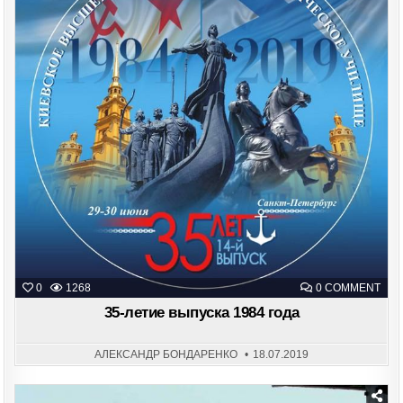
ON
0
1268
0 COMMENT
35-
ЛЕТ
35-летие выпуска 1984 года
ВЫП
198
ГОД
АЛЕКСАНДР БОНДАРЕНКО
18.07.2019