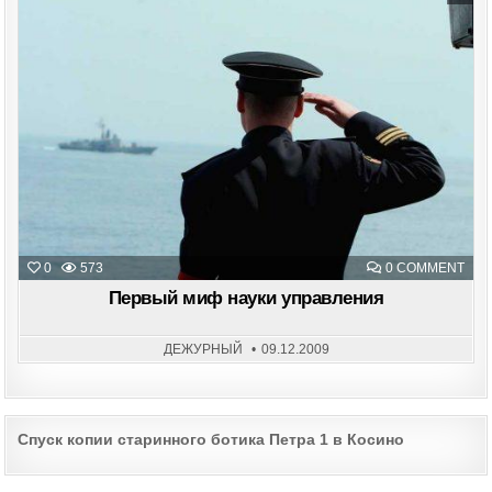
Posted
in
ON
0
573
0 COMMENT
ПЕ
МИ
Первый миф науки управления
НАУ
УПР
ДЕЖУРНЫЙ
09.12.2009
Post
Спуск копии старинного ботика Петра 1 в Косино
navigation