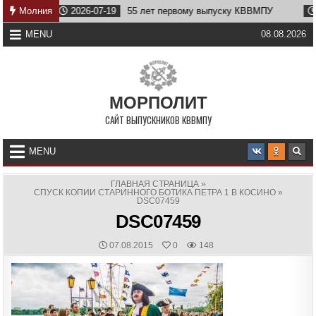
Skip
Молния
2026-07-19
55 лет первому выпуску КВВМПУ
2026-0
to
content
MENU
08.08.2026
МОРПОЛИТ
САЙТ ВЫПУСКНИКОВ КВВМПУ
MENU
ГЛАВНАЯ СТРАНИЦА
»
СПУСК КОПИИ СТАРИННОГО БОТИКА ПЕТРА 1 В КОСИНО
»
DSC07459
DSC07459
PUBLISHED
07.08.2015
0
148
DATE: