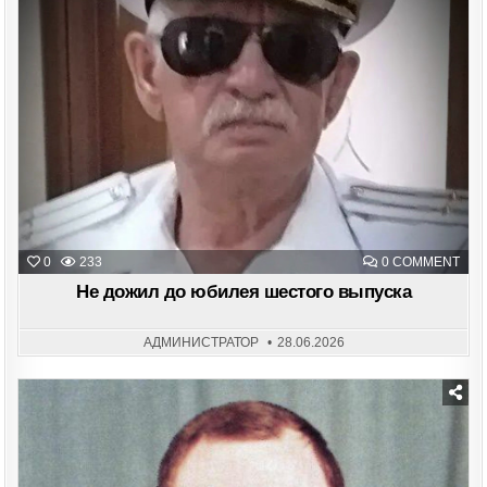
ON
0
233
0 COMMENT
НЕ
ДО
Не дожил до юбилея шестого выпуска
ДО
ЮБ
ШЕС
ВЫП
АДМИНИСТРАТОР
28.06.2026
Posted
in