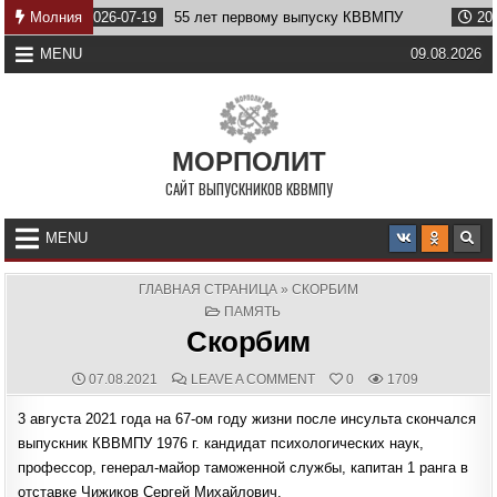
Skip
2026-07-19
Молния
55 лет первому выпуску КВВМПУ
2026-07-07
to
content
MENU
09.08.2026
МОРПОЛИТ
САЙТ ВЫПУСКНИКОВ КВВМПУ
MENU
ГЛАВНАЯ СТРАНИЦА
»
СКОРБИМ
POSTED
ПАМЯТЬ
IN
Скорбим
PUBLISHED
COMMENTS:
ON
07.08.2021
LEAVE A COMMENT
0
1709
DATE:
СКОРБИМ
3 августа 2021 года на 67-ом году жизни после инсульта скончался
выпускник КВВМПУ 1976 г. кандидат психологических наук,
профессор, генерал-майор таможенной службы, капитан 1 ранга в
отставке Чижиков Сергей Михайлович.