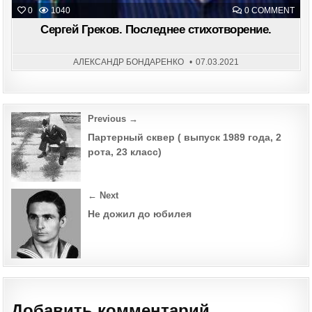
ON
0
1040
0 COMMENT
СЕР
ГРЕ
Сергей Греков. Последнее стихотворение.
ПОС
СТИ
АЛЕКСАНДР БОНДАРЕНКО
07.03.2021
Post
Previous →
navigation
Партерный сквер ( выпуск 1989 года, 2
рота, 23 класс)
← Next
Не дожил до юбилея
Добавить комментарий