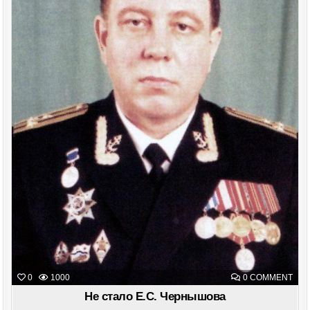
ON
0
1000
0 COMMENT
НЕ
СТА
Не стало Е.С. Чернышова
Е.С.
ЧЕ