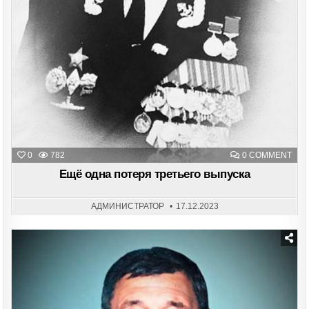
ON
0
782
0 COMMENT
ЕЩ
ОДН
Ещё одна потеря третьего выпуска
ПОТ
ТРЕ
ВЫП
АДМИНИСТРАТОР
17.12.2023
Posted
in