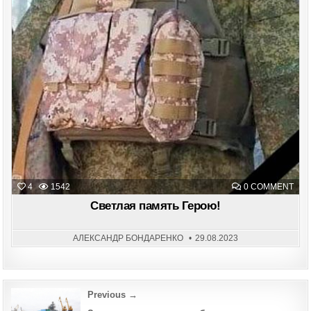
ON
4
1542
0 COMMENT
СВЕ
ПАМ
Светлая память Герою!
ГЕР
АЛЕКСАНДР БОНДАРЕНКО
29.08.2023
Post
Previous →