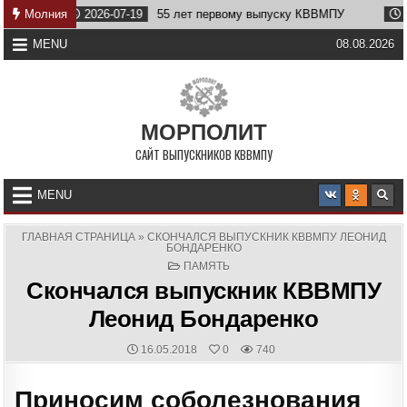
Skip
Молния
2026-07-19
55 лет первому выпуску КВВМПУ
2026-07-0
to
content
MENU
08.08.2026
МОРПОЛИТ
САЙТ ВЫПУСКНИКОВ КВВМПУ
MENU
ГЛАВНАЯ СТРАНИЦА
»
СКОНЧАЛСЯ ВЫПУСКНИК КВВМПУ ЛЕОНИД
БОНДАРЕНКО
POSTED
ПАМЯТЬ
IN
Скончался выпускник КВВМПУ
Леонид Бондаренко
PUBLISHED
16.05.2018
0
740
DATE:
Приносим соболезнования