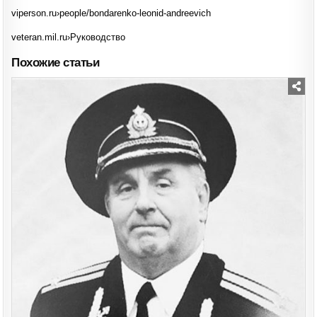
viperson.ru›people/bondarenko-leonid-andreevich
veteran.mil.ru›Руководство
Похожие статьи
Posted
in