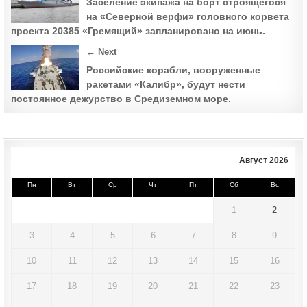
navigation
Заселение экипажа на борт строящегося
на «Северной верфи» головного корвета
проекта 20385 «Гремящий» запланировано на июнь.
← Next
Российские корабли, вооруженные
ракетами «Калибр», будут нести
постоянное дежурство в Средиземном море.
Август 2026
Пн
Вт
Ср
Чт
Пт
Сб
Вс
1
2
3
4
5
6
7
8
9
10
11
12
13
14
15
16
17
18
19
20
21
22
23