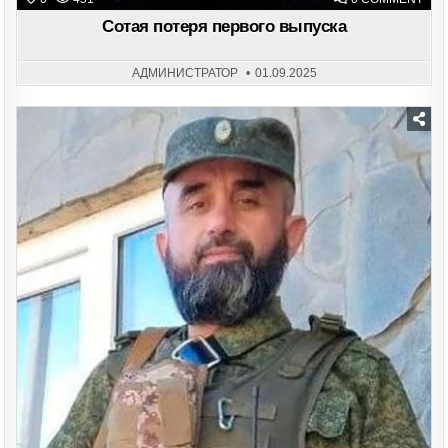
СОТ
ПОТ
Сотая потеря первого выпуска
ПЕР
ВЫП
АДМИНИСТРАТОР
01.09.2025
Posted
in