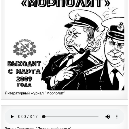
Литературный журнал "Морполит"
Роман Окружков. "Подольский вальс"