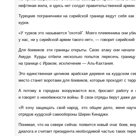
нефтяная жила, и здесь нет солдат правительственной армии.
Турецкие пограничники на сирийской границе ведут себя как
курок.
«У турков это называется “охотой”. Моего племянника они у
у нас, ни у сирийской армии такого нет», — говорит сирийский
Для боевиков эти границы открыты. Свою атаку они начали
Амуде. Курды отбили несколько попыток пересечь границ
на границе с Ираком, исключение — Аль-Кахтания.
Это единственная целиком арабская деревня на курдском се
место станет воротами для боевиков, которые проходят с терр
А потому в городках вооружаются все, бросают работу и 
и говорят о неизбежности войны. В свои отряды берут даже д
«Я хочу защищать свой народ, это общее дело, меня научи
отрядов курдской самообороны Ширин Кинаджи.
Понимая, что на севере сейчас появится новый очаг боев, вн
диалога и считает президента необходимой частью таких пер