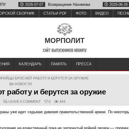
2026-07-07
Возвращение Нахимова
2026-06-26
Олег
ОРСКОЙ СБОРНИК
СТАТЬИ PDF
ФОТО
ВИДЕО
ПЕСН
МОРПОЛИТ
САЙТ ВЫПУСКНИКОВ КВВМПУ
ЕНИЯ
КАЛЕНДАРЬ
ПАМЯТЬ
ПРЕССА
ИРИЙЦЫ БРОСАЮТ РАБОТУ И БЕРУТСЯ ЗА ОРУЖИЕ
POSTED
НОВОСТИ
IN
 работу и берутся за оружие
D
COMMENTS:
ON
LEAVE A COMMENT
0
444
СИРИЙЦЫ
БРОСАЮТ
траны уже идет седьмая дивизия правительственной армии. По некотор
РАБОТУ
И
БЕРУТСЯ
ЗА
ОРУЖИЕ
тупление на единственный пока не затронутый войной регион — провинц