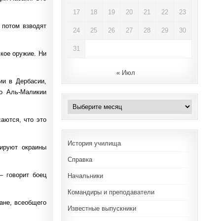
17
18
19
20
21
22
23
 потом взводят
24
25
26
27
28
29
30
31
ское оружие. Ни
« Июл
ии в Дербасии,
о Аль-Маликии
Архивы
аются, что это
История училища
лируют окраины
Справка
— говорит боец
Начальники
Командиры и преподаватели
ране, всеобщего
Известные выпускники