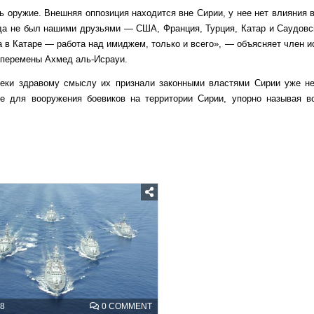
ь оружие. Внешняя оппозиция находится вне Сирии, у нее нет влияния 
гда не был нашими друзьями — США, Франция, Турция, Катар и Саудовск
а в Катаре — работа над имиджем, только и всего», — объясняет член 
 перемены Ахмед аль-Исрауи.
реки здравому смыслу их признали законными властями Сирии уже не
е для вооружения боевиков на территории Сирии, упорно называя 
Posted
in
ON
8
0 COMMENT
ТУРЦИЯ