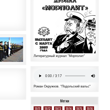
Литературный журнал "Морполит"
Роман Окружков. "Подольский вальс"
Метки
1971
1972
1973
1974
1975
1976