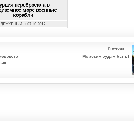
ПЕРЕБРОСИЛА
урция перебросила в
В
диземное море военные
СРЕДИЗЕМНОЕ
корабли
МОРЕ
ВОЕННЫЕ
КОРАБЛИ
ДЕЖУРНЫЙ
07.10.2012
Previous →
иевского
Морским судам быть!
тых