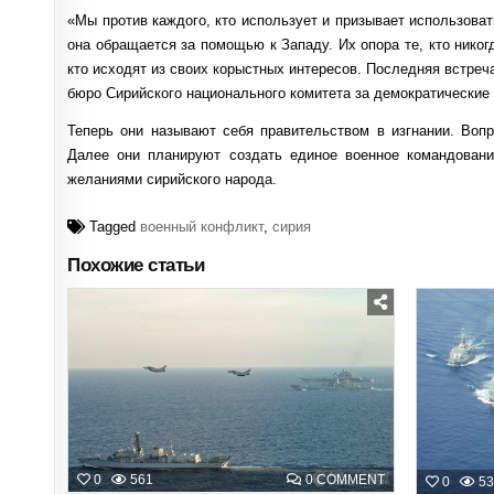
«Мы против каждого, кто использует и призывает использоват
она обращается за помощью к Западу. Их опора те, кто нико
кто исходят из своих корыстных интересов. Последняя встреч
бюро Сирийского национального комитета за демократические
Теперь они называют себя правительством в изгнании. Воп
Далее они планируют создать единое военное командовани
желаниями сирийского народа.
Tagged
военный конфликт
,
сирия
Похожие статьи
Posted
in
ON
0
561
0 COMMENT
0
53
МАЙКЛ