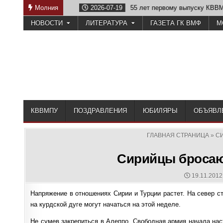
Skip
е Отечеству
Молния
2026-07-19
55 лет первому выпуску КВВМПУ
to
НОВОСТИ
ЛИТЕРАТУРА
ГАЗЕТА ГК ВМФ
М
content
КВВМПУ
ПОЗДРАВЛЕНИЯ
ЮБИЛЯРЫ
ОБЪЯВЛ
ГЛАВНАЯ СТРАНИЦА
»
С
Сирийцы бросают
PUBLISHE
19.11.2012
DATE:
Напряжение в отношениях Сирии и Турции растет. На север с
на курдской дуге могут начаться на этой неделе.
Не сумев закрепиться в Алеппо, Свободная армия начала нас