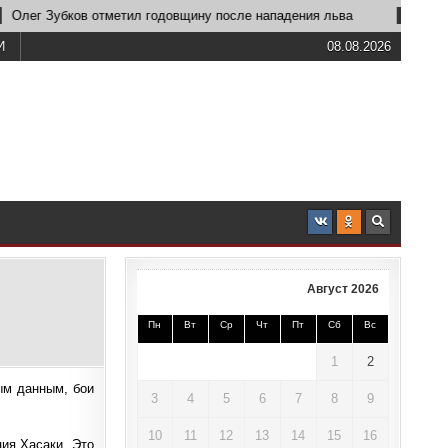
 Зубков отметил годовщину после нападения льва
2026-06-23
И
08.08.2026
Август 2026
Пн
Вт
Ср
Чт
Пт
Сб
Вс
1
2
ым данным, бои
3
4
5
6
7
8
9
10
11
12
13
14
15
16
ия Хасаки. Это