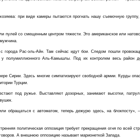
 хозяева: при виде камеры пытаются прогнать нашу съемочную группу,
били пулей со смещенным центром тяжести. Это американское или натов
 мужчина.
 с города Рас-эль-Айн. Там сейчас идут бои. Следом пошли провокац
у у полумиллионного Аль-Камышлы. Под их контролем весь район д
вере Сирии. Здесь многие симпатизируют свободной армии. Курды опас
итории Турции.
встают под ружье. Выставляют дозорных, занимают высотки, патру
евушек.
ли обращаться с автоматом, теперь дежурю здесь, на блокпосту», 
утренняя политическая оппозиция требует прекращения огня по всей ст
еговоров. А внешнюю оппозицию называет марионеткой Запада.