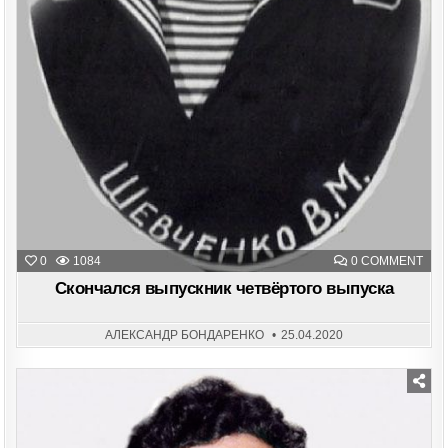
ON
0
1084
0 COMMENT
СКО
ВЫП
Скончался выпускник четвёртого выпуска
ЧЕТ
ВЫП
АЛЕКСАНДР БОНДАРЕНКО
25.04.2020
Posted
in