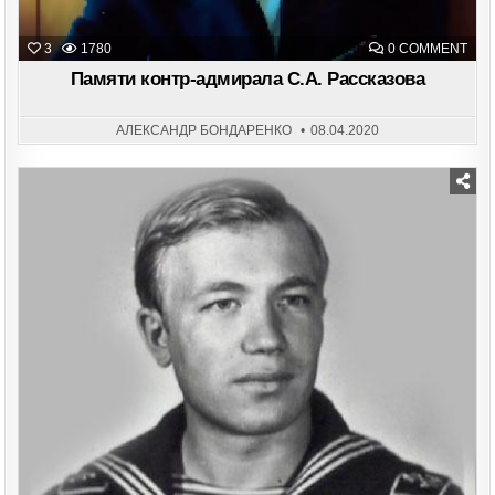
ON
3
1780
0 COMMENT
ПАМ
КОН
Памяти контр-адмирала С.А. Рассказова
АДМ
С.А.
РАС
АЛЕКСАНДР БОНДАРЕНКО
08.04.2020
Posted
in