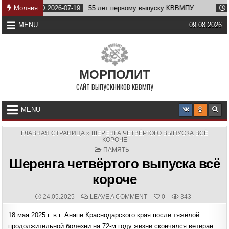
Skip
Молния
2026-07-19
55 лет первому выпуску КВВМПУ
2026-07-
to
content
MENU
09.08.2026
МОРПОЛИТ
САЙТ ВЫПУСКНИКОВ КВВМПУ
MENU
ГЛАВНАЯ СТРАНИЦА
»
ШЕРЕНГА ЧЕТВЁРТОГО ВЫПУСКА ВСЁ
КОРОЧЕ
POSTED
ПАМЯТЬ
IN
Шеренга четвёртого выпуска всё
короче
PUBLISHED
COMMENTS:
ON
24.05.2025
LEAVE A COMMENT
0
343
DATE:
ШЕРЕНГА
ЧЕТВЁРТОГО
18 мая 2025 г. в г. Анапе Краснодарского края после тяжёлой
ВЫПУСКА
ВСЁ
продолжительной болезни на 72-м году жизни скончался ветеран
КОРОЧЕ