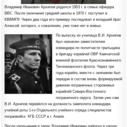
Владимир Иванович Архипов родился 1953 г. в семье офицера
ВВС. После окончания средней школы в 1970 г. поступил в
КВВМПУ. Через два года его примеру последовал и младший брат
Алексей, которого, к сожалению, уже тоже нет в живых.
По выпуску из училища В.И. Архипов
был назначен заместителем
командира по политчасти тральщика
в бригаду кораблей ОВР Камчатской
военной флотилии Краснознамённого
Тихоокеанского флота. Через три
года корабль вместе с экипажем был
передан в состав вновь формируемой
дивизии пограничных сторожевых
кораблей Северо-Восточного
пограничного округа. Затем уже сам
В.И. Архипов перевёлся на должность замполита командира
учебной роты 1-го Отдельного учебного отряда специалистов
погранвойск КГБ СССР в г. Анапе.
После увольнения в запас Владимир Иванович работал в школе,