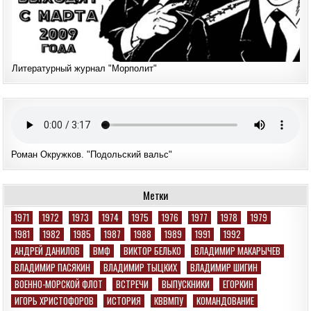
Литературный журнал "Морполит"
Роман Окружков. "Подольский вальс"
Метки
1971
1972
1973
1974
1975
1976
1977
1978
1979
1981
1982
1985
1987
1988
1989
1991
1992
АНДРЕЙ ДАНИЛОВ
ВМФ
ВИКТОР БЕЛЬКО
ВЛАДИМИР МАКАРЫЧЕВ
ВЛАДИМИР ПАСЯКИН
ВЛАДИМИР ТЫЦКИХ
ВЛАДИМИР ШИГИН
ВОЕННО-МОРСКОЙ ФЛОТ
ВСТРЕЧИ
ВЫПУСКНИКИ
ЕГОРКИН
ИГОРЬ ХРИСТОФОРОВ
ИСТОРИЯ
КВВМПУ
КОМАНДОВАНИЕ