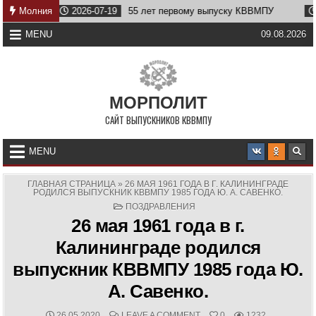
Skip
26-07-19
Молния
55 лет первому выпуску КВВМПУ
2026-07-07
Возв
to
content
MENU
09.08.2026
МОРПОЛИТ
САЙТ ВЫПУСКНИКОВ КВВМПУ
MENU
ГЛАВНАЯ СТРАНИЦА
»
26 МАЯ 1961 ГОДА В Г. КАЛИНИНГРАДЕ
РОДИЛСЯ ВЫПУСКНИК КВВМПУ 1985 ГОДА Ю. А. САВЕНКО.
POSTED
ПОЗДРАВЛЕНИЯ
IN
26 мая 1961 года в г.
Калининграде родился
выпускник КВВМПУ 1985 года Ю.
А. Савенко.
PUBLISHED
COMMENTS:
ON
26.05.2020
LEAVE A COMMENT
0
1232