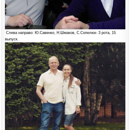
Слева направо: Ю.Савенко, Н.Шмаков, С.Сопелюк- 3 рота, 15
выпуск.