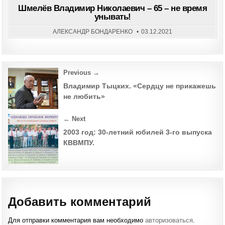
ВЛА
Шмелёв Владимир Николаевич – 65 – не время
НИК
унывать!
–
65
–
АЛЕКСАНДР БОНДАРЕНКО
03.12.2021
НЕ
ВРЕ
УНЫ
Post
Previous →
navigation
Владимир Тыцких. «Сердцу не прикажешь
не любить»
← Next
2003 год: 30-летний юбилей 3-го выпуска
КВВМПУ.
Добавить комментарий
Для отправки комментария вам необходимо
авторизоваться
.