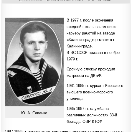
DATE:
26
МАЯ
1961
ГОДА
В
В 1977 г. после окончания
Г.
КАЛИНИНГРАДЕ
средней школы начал свою
РОДИЛСЯ
ВЫПУСКНИК
карьеру работой на заводе
КВВМПУ
1985
«Калининградторгмаш» в г.
ГОДА
Ю.
Калининграде.
А.
В ВС СССР призван в ноябре
САВЕНКО.
1979 г.
Срочную службу проходил
матросом на ДКБФ.
1981-1985 гг. курсант Киевского
высшего военно-морского
училища.
1985-1987 гг. служба на
Ю. А. Савенко
различных должностях 33-й
бригады ОВР КТОФ
1987-1989 гг. заместитель командира морского тральщика проекта