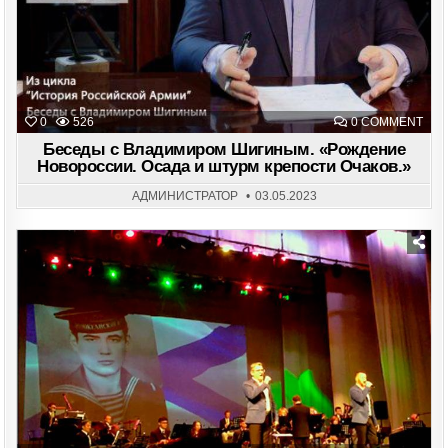
ON
0
526
0 COMMENT
БЕС
С
Беседы с Владимиром Шигиным. «Рождение
ВЛА
Новороссии. Осада и штурм крепости Очаков.»
ШИГ
«РО
НОВ
АДМИНИСТРАТОР
03.05.2023
ОСА
И
ШТУ
КРЕ
ОЧА
Posted
in