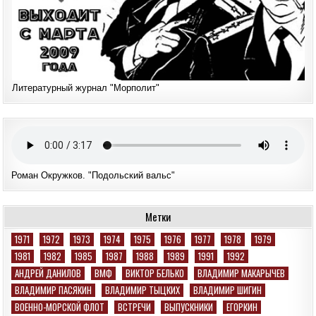
Литературный журнал "Морполит"
Роман Окружков. "Подольский вальс"
Метки
1971
1972
1973
1974
1975
1976
1977
1978
1979
1981
1982
1985
1987
1988
1989
1991
1992
АНДРЕЙ ДАНИЛОВ
ВМФ
ВИКТОР БЕЛЬКО
ВЛАДИМИР МАКАРЫЧЕВ
ВЛАДИМИР ПАСЯКИН
ВЛАДИМИР ТЫЦКИХ
ВЛАДИМИР ШИГИН
ВОЕННО-МОРСКОЙ ФЛОТ
ВСТРЕЧИ
ВЫПУСКНИКИ
ЕГОРКИН