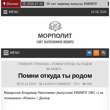
Skip
у
Молния
2026-07-19
55 лет первому выпуску КВВМПУ
2026
to
content
MENU
10.08.2026
МОРПОЛИТ
САЙТ ВЫПУСКНИКОВ КВВМПУ
MENU
ГЛАВНАЯ СТРАНИЦА
»
ПОМНИ ОТКУДА ТЫ РОДОМ
POSTED
ВИДЕО
IN
Помни откуда ты родом
PUBLISHED
COMMENTS:
ON
15.11.2019
LEAVE A COMMENT
0
660
DATE:
ПОМНИ
ОТКУДА
Макарычев Владимир Николаевич (выпускник КВВМПУ 1981 г.) на
ТЫ
РОДОМ
телеканале «Юнион» г. Донецк