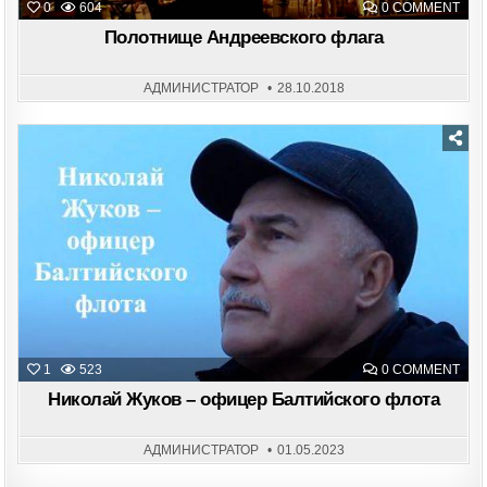
ON
0
604
0 COMMENT
ПОЛ
АНД
Полотнище Андреевского флага
ФЛА
АДМИНИСТРАТОР
28.10.2018
Posted
in
ON
1
523
0 COMMENT
НИК
ЖУК
Николай Жуков – офицер Балтийского флота
–
ОФИ
БАЛ
ФЛО
АДМИНИСТРАТОР
01.05.2023