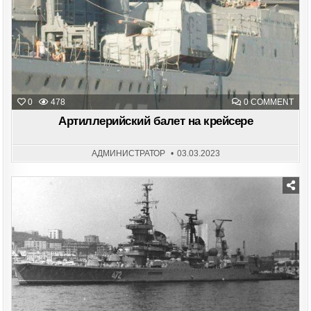
ON
0
478
0 COMMENT
АРТ
БАЛ
Артиллерийский балет на крейсере
НА
КРЕ
АДМИНИСТРАТОР
03.03.2023
Posted
in