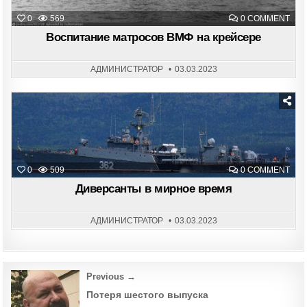
ON
0
569
0 COMMENT
ВОС
МАТ
Воспитание матросов ВМФ на крейсере
ВМ
НА
КРЕ
АДМИНИСТРАТОР
03.03.2023
Posted
in
ON
0
509
0 COMMENT
ДИВ
В
Диверсанты в мирное время
МИ
ВРЕ
АДМИНИСТРАТОР
03.03.2023
Post
Previous →
navigation
Потеря шестого выпуска