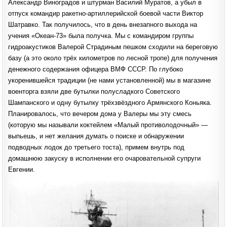
Александр Виноградов и штурман Василий Муратов, а убыл в
отпуск командир ракетно-артиллерийской боевой части Виктор
Шатравко. Так получилось, что в день внезапного выхода на
учения «Океан-73» была получка. Мы с командиром группы
гидроакустиков Валерой Страдиным пешком сходили на береговую
базу (а это около трёх километров по лесной тропе) для получения
денежного содержания офицера ВМФ СССР. По глубоко
укоренившейся традиции (не нами установленной) мы в магазине
военторга взяли две бутылки полусладкого Советского
Шампанского и одну бутылку трёхзвёздного Армянского Коньяка.
Планировалось, что вечером дома у Валеры мы эту смесь
(которую мы называли коктейлем «Малый противолодочный» —
выпьешь, и нет желания думать о поиске и обнаружении
подводных лодок до третьего тоста), примем внутрь под
домашнюю закуску в исполнении его очаровательной супруги
Евгении.