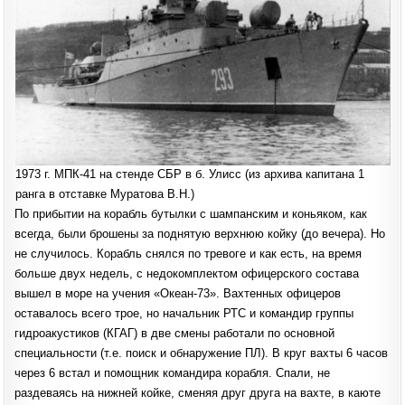
1973 г. МПК-41 на стенде СБР в б. Улисс (из архива капитана 1
ранга в отставке Муратова В.Н.)
По прибытии на корабль бутылки с шампанским и коньяком, как
всегда, были брошены за поднятую верхнюю койку (до вечера). Но
не случилось. Корабль снялся по тревоге и как есть, на время
больше двух недель, с недокомплектом офицерского состава
вышел в море на учения «Океан-73». Вахтенных офицеров
оставалось всего трое, но начальник РТС и командир группы
гидроакустиков (КГАГ) в две смены работали по основной
специальности (т.е. поиск и обнаружение ПЛ). В круг вахты 6 часов
через 6 встал и помощник командира корабля. Спали, не
раздеваясь на нижней койке, сменяя друг друга на вахте, в каюте