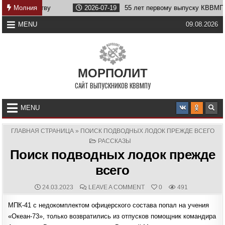
Skip
течеству
Молния
2026-07-19
55 лет первому выпуску КВВМПУ
to
content
MENU
09.08.2026
МОРПОЛИТ
САЙТ ВЫПУСКНИКОВ КВВМПУ
MENU
ГЛАВНАЯ СТРАНИЦА
»
ПОИСК ПОДВОДНЫХ ЛОДОК ПРЕЖДЕ ВСЕГО
POSTED
РАССКАЗЫ
IN
Поиск подводных лодок прежде
всего
PUBLISHED
COMMENTS:
ON
24.03.2023
LEAVE A COMMENT
0
491
DATE:
ПОИСК
ПОДВОДНЫХ
МПК-41 с недокомплектом офицерского состава попал на учения
ЛОДОК
ПРЕЖДЕ
«Океан-73», только возвратились из отпусков помощник командира
ВСЕГО