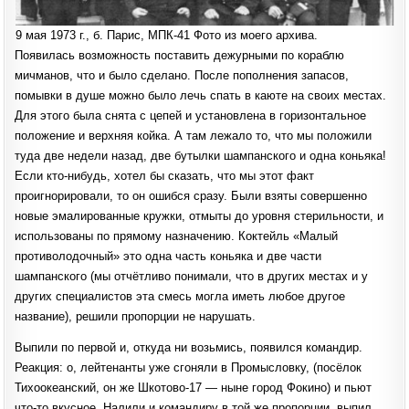
9 мая 1973 г., б. Парис, МПК-41 Фото из моего архива.
Появилась возможность поставить дежурными по кораблю
мичманов, что и было сделано. После пополнения запасов,
помывки в душе можно было лечь спать в каюте на своих местах.
Для этого была снята с цепей и установлена в горизонтальное
положение и верхняя койка. А там лежало то, что мы положили
туда две недели назад, две бутылки шампанского и одна коньяка!
Если кто-нибудь, хотел бы сказать, что мы этот факт
проигнорировали, то он ошибся сразу. Были взяты совершенно
новые эмалированные кружки, отмыты до уровня стерильности, и
использованы по прямому назначению. Коктейль «Малый
противолодочный» это одна часть коньяка и две части
шампанского (мы отчётливо понимали, что в других местах и у
других специалистов эта смесь могла иметь любое другое
название), решили пропорции не нарушать.
Выпили по первой и, откуда ни возьмись, появился командир.
Реакция: о, лейтенанты уже сгоняли в Промысловку, (посёлок
Тихоокеанский, он же Шкотово-17 — ныне город Фокино) и пьют
что-то вкусное. Налили и командиру в той же пропорции, выпил,