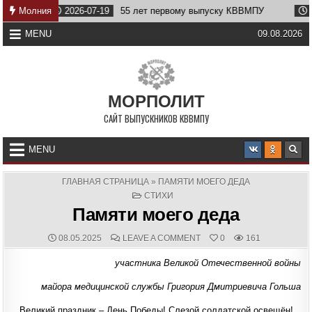
Skip
у
Молния
2026-07-19
55 лет первому выпуску КВВМПУ
2026
to
content
MENU
09.08.2026
МОРПОЛИТ
САЙТ ВЫПУСКНИКОВ КВВМПУ
MENU
ГЛАВНАЯ СТРАНИЦА
»
ПАМЯТИ МОЕГО ДЕДА
POSTED
СТИХИ
IN
Памяти моего деда
PUBLISHED
COMMENTS:
ON
08.05.2025
LEAVE A COMMENT
0
161
DATE:
ПАМЯТИ
МОЕГО
участника Великой Отечественной войны
ДЕДА
майора медицинской службы Григория Дмитриевича Гольша
Великий праздник – День Победы! Слезой солдатской освещён!