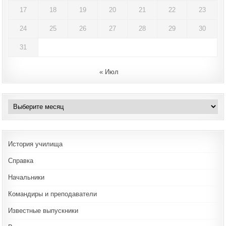
17
18
19
20
21
22
23
24
25
26
27
28
29
30
31
« Июл
Архивы
История училища
Справка
Начальники
Командиры и преподаватели
Известные выпускники