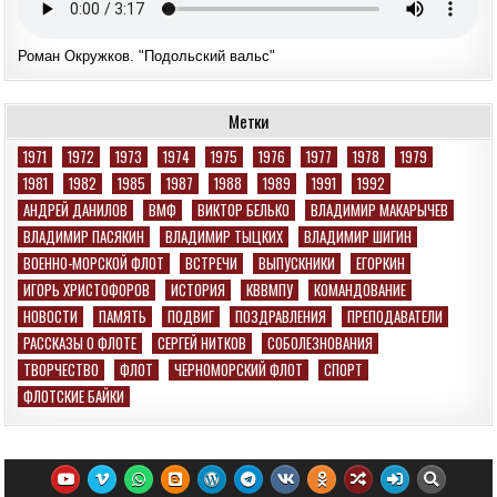
Роман Окружков. "Подольский вальс"
Метки
1971
1972
1973
1974
1975
1976
1977
1978
1979
1981
1982
1985
1987
1988
1989
1991
1992
АНДРЕЙ ДАНИЛОВ
ВМФ
ВИКТОР БЕЛЬКО
ВЛАДИМИР МАКАРЫЧЕВ
ВЛАДИМИР ПАСЯКИН
ВЛАДИМИР ТЫЦКИХ
ВЛАДИМИР ШИГИН
ВОЕННО-МОРСКОЙ ФЛОТ
ВСТРЕЧИ
ВЫПУСКНИКИ
ЕГОРКИН
ИГОРЬ ХРИСТОФОРОВ
ИСТОРИЯ
КВВМПУ
КОМАНДОВАНИЕ
НОВОСТИ
ПАМЯТЬ
ПОДВИГ
ПОЗДРАВЛЕНИЯ
ПРЕПОДАВАТЕЛИ
РАССКАЗЫ О ФЛОТЕ
СЕРГЕЙ НИТКОВ
СОБОЛЕЗНОВАНИЯ
ТВОРЧЕСТВО
ФЛОТ
ЧЕРНОМОРСКИЙ ФЛОТ
СПОРТ
ФЛОТСКИЕ БАЙКИ