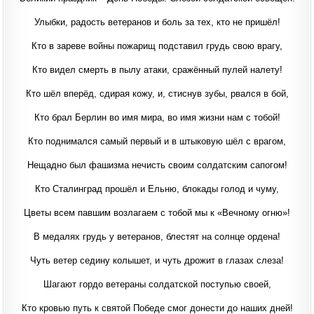
Улыбки, радость ветеранов и боль за тех, кто не пришёл!
Кто в зареве войны пожарищ подставил грудь свою врагу,
Кто видел смерть в пылу атаки, сражённый пулей налету!
Кто шёл вперёд, сдирая кожу, и, стиснув зубы, рвался в бой,
Кто брал Берлин во имя мира, во имя жизни нам с тобой!
Кто поднимался самый первый и в штыковую шёл с врагом,
Нещадно был фашизма нечисть своим солдатским сапогом!
Кто Сталинград прошёл и Ельню, блокады голод и чуму,
Цветы всем павшим возлагаем с тобой мы к «Вечному огню»!
В медалях грудь у ветеранов, блестят на солнце ордена!
Чуть ветер седину колышет, и чуть дрожит в глазах слеза!
Шагают гордо ветераны солдатской поступью своей,
Кто кровью путь к святой Победе смог донести до наших дней!