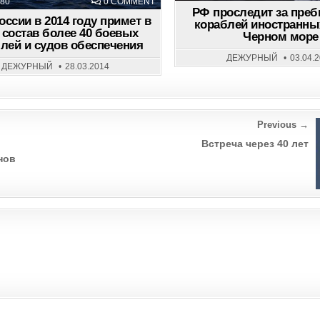
ON
80
0 COMMENT
ВМФ
РФ проследит за пре
РОССИИ
ссии в 2014 году примет в
кораблей иностранн
В
 состав более 40 боевых
2014
Черном море
лей и судов обеспечения
ГОДУ
ПРИМЕТ
ДЕЖУРНЫЙ
03.04.
В
ДЕЖУРНЫЙ
28.03.2014
СВОЙ
СОСТАВ
БОЛЕЕ
40
БОЕВЫХ
КОРАБЛЕЙ
И
Previous →
СУДОВ
ОБЕСПЕЧЕНИЯ
Встреча через 40 лет
нов