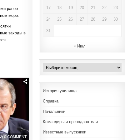
17
18
19
20
21
22
23
ями ранее
ном море.
24
25
26
27
28
29
30
есятки
31
овые заходы в
рея.
« Июл
Архивы
История училища
Справка
Начальники
Командиры и преподаватели
Известные выпускники
ON
0 COMMENT