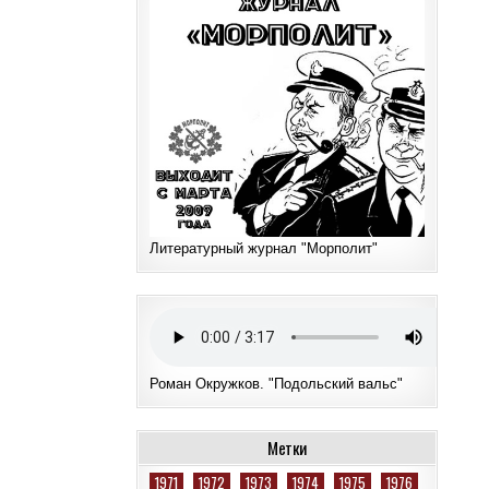
Литературный журнал "Морполит"
Роман Окружков. "Подольский вальс"
Метки
1971
1972
1973
1974
1975
1976