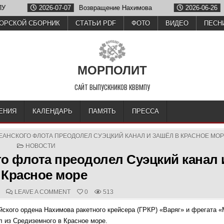
2026-07-07
Возвращение Нахимова
2026-06-26
Олег 
ОРСКОЙ СБОРНИК
СТАТЬИ PDF
ФОТО
ВИДЕО
ПЕСН
МОРПОЛИТ
САЙТ ВЫПУСКНИКОВ КВВМПУ
ЕНИЯ
КАЛЕНДАРЬ
ПАМЯТЬ
ПРЕССА
ЕАНСКОГО ФЛОТА ПРЕОДОЛЕЛ СУЭЦКИЙ КАНАЛ И ЗАШЁЛ В КРАСНОЕ МО
POSTED
НОВОСТИ
IN
го флота преодолел Суэцкий канал 
 Красное море
D
COMMENTS:
ON
LEAVE A COMMENT
0
513
ОТРЯД
КОРАБЛЕЙ
ейского ордена Нахимова ракетного крейсера (ГРКР) «Варяг» и фрегата 
ТИХООКЕАНСКОГО
ФЛОТА
 из Средиземного в Красное море.
ПРЕОДОЛЕЛ