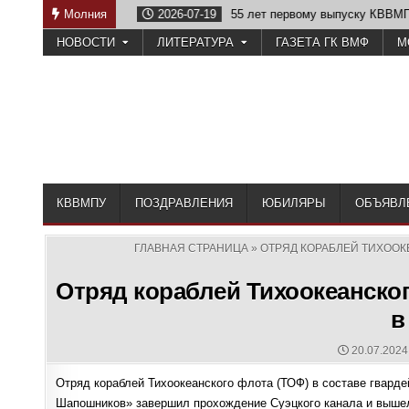
Skip
 Отечеству
Молния
2026-07-19
55 лет первому выпуску КВВМПУ
to
НОВОСТИ
ЛИТЕРАТУРА
ГАЗЕТА ГК ВМФ
М
content
КВВМПУ
ПОЗДРАВЛЕНИЯ
ЮБИЛЯРЫ
ОБЪЯВЛ
ГЛАВНАЯ СТРАНИЦА
»
ОТРЯД КОРАБЛЕЙ ТИХООК
Отряд кораблей Тихоокеанско
в
PUBLISHE
20.07.2024
DATE:
Отряд кораблей Тихоокеанского флота (ТОФ) в составе гвард
Шапошников» завершил прохождение Суэцкого канала и вышел