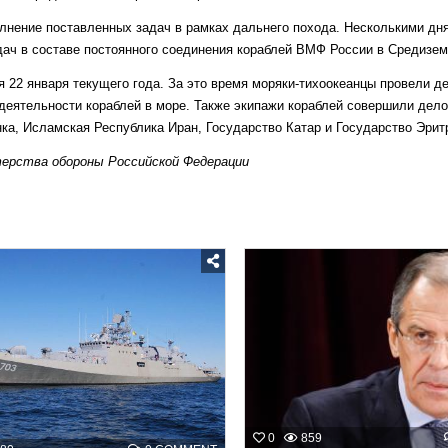
СУЭЦКИЙ
КАНАЛ
нение поставленных задач в рамках дальнего похода. Несколькими дн
И
ЗАШЁЛ
ач в составе постоянного соединения кораблей ВМФ России в Средизем
В
КРАСНОЕ
МОРЕ
 22 января текущего года. За это время моряки-тихоокеанцы провели д
 деятельности кораблей в море. Также экипажи кораблей совершили дел
нка, Исламская Республика Иран, Государство Катар и Государство Эрит
ерства обороны Российской Федерации
Posted
Posted
in
in
0
859