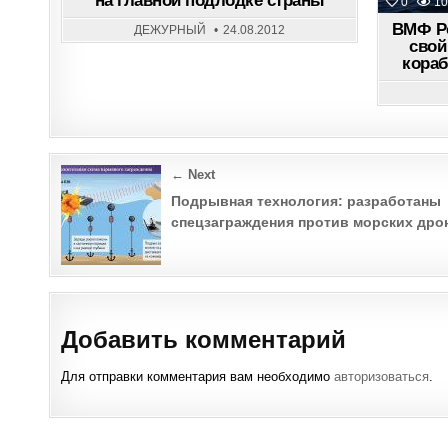
на главной подлодке страны
0
10
МОРЯКОВ
ДАЖЕ
ВМФ Ро
НА
ДЕЖУРНЫЙ
24.08.2012
ГЛАВНОЙ
свой
ПОДЛОДКЕ
кораб
СТРАНЫ
Post
← Next
navigation
Подрывная технология: разработаны
спецзаграждения против морских дро
Добавить комментарий
Для отправки комментария вам необходимо
авторизоваться
.