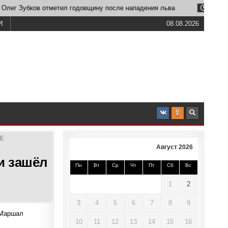
Зубков отметил годовщину после нападения льва
2026-06-23
И
08.08.2026
РЕ
Август 2026
и зашёл
Пн
Вт
Ср
Чт
Пт
Сб
Вс
1
2
3
4
5
6
7
8
9
«Маршал
10
11
12
13
14
15
16