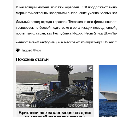
В настоящий момент экипажи кораблей ТОФ продолжают выпол
моряки-тихоокеанцы завершили выполнение учебно-боевых зад
Дальний поход отряда кораблей Тихоокеанского флота начался
тренировок по боевой подготовке и организации повседневной
порты таких стран, как Республика Индия, Республика Шри-Ла
Департамент информации и массовых коммуникаций Минист
Tagged
Флот
Похожие статьи
Posted
in
ON
0
882
0 COMMENT
БРИТАНИИ
НЕ
Британии не хватает моряков даже
ХВАТАЕТ