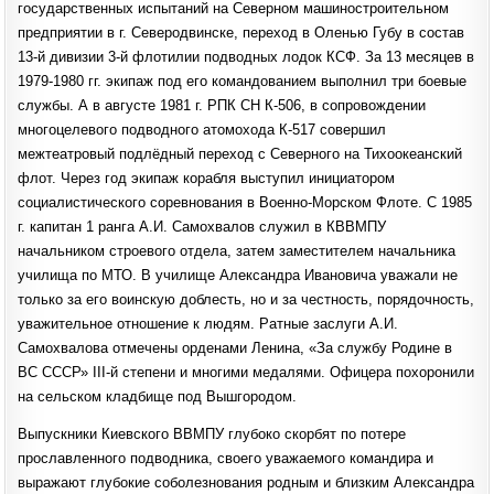
государственных испытаний на Северном машиностроительном
предприятии в г. Северодвинске, переход в Оленью Губу в состав
13-й дивизии 3-й флотилии подводных лодок КСФ. За 13 месяцев в
1979-1980 гг. экипаж под его командованием выполнил три боевые
службы. А в августе 1981 г. РПК СН К-506, в сопровождении
многоцелевого подводного атомохода К-517 совершил
межтеатровый подлёдный переход с Северного на Тихоокеанский
флот. Через год экипаж корабля выступил инициатором
социалистического соревнования в Военно-Морском Флоте. С 1985
г. капитан 1 ранга А.И. Самохвалов служил в КВВМПУ
начальником строевого отдела, затем заместителем начальника
училища по МТО. В училище Александра Ивановича уважали не
только за его воинскую доблесть, но и за честность, порядочность,
уважительное отношение к людям. Ратные заслуги А.И.
Самохвалова отмечены орденами Ленина, «За службу Родине в
ВС СССР» III-й степени и многими медалями. Офицера похоронили
на сельском кладбище под Вышгородом.
Выпускники Киевского ВВМПУ глубоко скорбят по потере
прославленного подводника, своего уважаемого командира и
выражают глубокие соболезнования родным и близким Александра