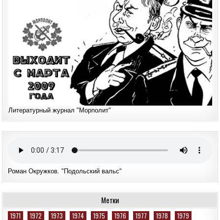
Литературный журнал "Морполит"
Роман Окружков. "Подольский вальс"
Метки
1971
1972
1973
1974
1975
1976
1977
1978
1979