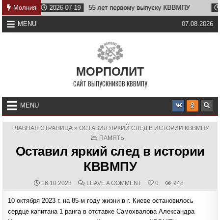
Skip
Молния
2026-07-19
55 лет первому выпуску КВВМПУ
2026
to
content
MENU
07.08.2026
МОРПОЛИТ
САЙТ ВЫПУСКНИКОВ КВВМПУ
MENU
ГЛАВНАЯ СТРАНИЦА
»
ОСТАВИЛ ЯРКИЙ СЛЕД В ИСТОРИИ КВВМПУ
POSTED
ПАМЯТЬ
IN
Оставил яркий след в истории
КВВМПУ
PUBLISHED
COMMENTS:
ON
16.10.2023
LEAVE A COMMENT
0
948
DATE:
ОСТАВИЛ
ЯРКИЙ
10 октября 2023 г. на 85-м году жизни в г. Киеве остановилось
СЛЕД
В
сердце капитана 1 ранга в отставке Самохвалова Александра
ИСТОРИИ
КВВМПУ