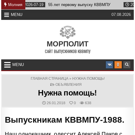
Skip
Молния
2026-07-19
55 лет первому выпуску КВВМПУ
2026-07-
to
content
MENU
07.08.2026
МОРПОЛИТ
САЙТ ВЫПУСКНИКОВ КВВМПУ
MENU
ГЛАВНАЯ СТРАНИЦА
»
НУЖНА ПОМОЩЬ!
POSTED
ОБЪЯВЛЕНИЯ
IN
Нужна помощь!
PUBLISHED
26.01.2018
0
638
DATE:
Выпускникам КВВМПУ-1988.
Наш однокашник, одессит Алексей Паков с