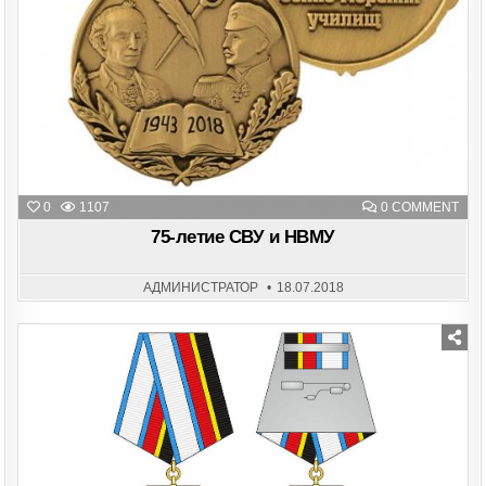
ON
0
1107
0 COMMENT
75-
ЛЕТ
75-летие СВУ и НВМУ
СВУ
И
НВМ
АДМИНИСТРАТОР
18.07.2018
Posted
in