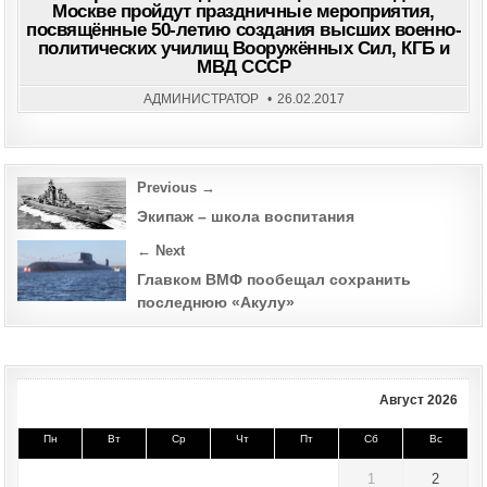
Москве пройдут праздничные мероприятия,
посвящённые 50-летию создания высших военно-
политических училищ Вооружённых Сил, КГБ и
МВД СССР
АДМИНИСТРАТОР
26.02.2017
Post
Previous →
navigation
Экипаж – школа воспитания
← Next
Главком ВМФ пообещал сохранить
последнюю «Акулу»
Август 2026
Пн
Вт
Ср
Чт
Пт
Сб
Вс
1
2