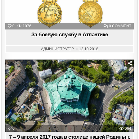
ON
0
1076
0 COMMENT
ЗА
БО
За боевую службу в Атлантике
СЛУ
В
АТЛ
АДМИНИСТРАТОР
13.10.2018
Posted
in
0
664
7 – 9 апреля 2017 года в столице нашей Родины г.