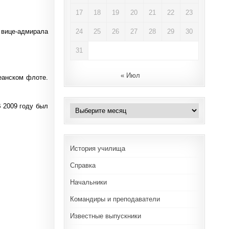
17
18
19
20
21
22
23
24
25
26
27
28
29
30
 вице-адмирала
31
« Июл
еанском флоте.
 2009 году был
Архивы
История училища
Справка
Начальники
Командиры и преподаватели
Известные выпускники