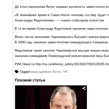
До этого назначения Витко занимал должность заместителя 
«В ближайшее время в Севастополе личному составу будет 
Александра Федотенкова», — сказал собеседник агентства.
В то же время Александр Федотенков назначен заместителе
Витко после окончания Черноморского Высшего военно-морс
В 2009 году назначен заместителем командующего Северным
Федотенков также окончил Черноморское высшее военно-морс
назначен командиром Ленинградской военно-морской базы Ба
РИА Новости http://ria.ru/defense_safety/20130417/933128335
Tagged
вице-адмирал Витко
,
ЧФ
Похожие статьи
Posted
in