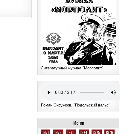
Литературный журнал "Морполит"
Роман Окружков. "Подольский вальс"
Метки
1971
1972
1973
1974
1975
1976