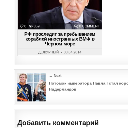
ON
0
859
0 COMMENT
РФ
ПРОСЛЕДИТ
РФ проследит за пребыванием
ЗА
кораблей иностранных ВМФ в
ПРЕБЫВАНИЕМ
Черном море
КОРАБЛЕЙ
ИНОСТРАННЫХ
ВМФ
ДЕЖУРНЫЙ
03.04.2014
В
ЧЕРНОМ
МОРЕ
Post
← Next
navigation
Потомок императора Павла I стал кор
Нидерландов
Добавить комментарий