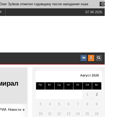
Зубков отметил годовщину после нападения льва
2026-06-23
И
07.08.2026
Август 2026
мирал
Пн
Вт
Ср
Чт
Пт
Сб
Вс
1
2
3
4
5
6
7
8
9
РИА Новости в
10
11
12
13
14
15
16