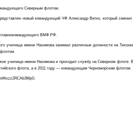
ВИЦЕ-
АДМИРАЛ
командующего Северным флотом.
АЛЕКСАНДР
ВИТКО
представлен новый командующий ЧФ Александр Витко, который сменил
м главнокомандующего ВМФ РФ.
кого училища имени Нахимова занимал различные должности на Тихоок
 флотом.
кое училище имени Нахимова и проходил службу на Северном флоте. В
лтийского флота, а в 2011 году — командующим Черноморским флотом.
.html#ixzz2RCAb3MpG