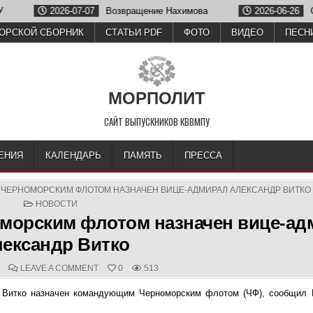
2026-07-07
Возвращение Нахимова
2026-06-26
Олег 
ОРСКОЙ СБОРНИК
СТАТЬИ PDF
ФОТО
ВИДЕО
ПЕСН
МОРПОЛИТ
САЙТ ВЫПУСКНИКОВ КВВМПУ
ЕНИЯ
КАЛЕНДАРЬ
ПАМЯТЬ
ПРЕССА
ЕРНОМОРСКИМ ФЛОТОМ НАЗНАЧЕН ВИЦЕ-АДМИРАЛ АЛЕКСАНДР ВИТКО
POSTED
НОВОСТИ
IN
орским флотом назначен вице-ад
ександр Витко
D
COMMENTS:
ON
LEAVE A COMMENT
0
513
НОВЫМ
КОМАНДУЮЩИМ
 Витко назначен командующим Черноморским флотом (ЧФ), сообщил 
ЧЕРНОМОРСКИМ
ФЛОТОМ
НАЗНАЧЕН