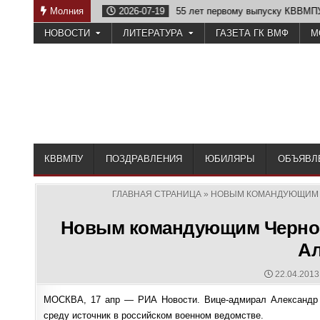
Skip
 Отечеству
Молния
2026-07-19
55 лет первому выпуску КВВМПУ
to
НОВОСТИ
ЛИТЕРАТУРА
ГАЗЕТА ГК ВМФ
М
content
КВВМПУ
ПОЗДРАВЛЕНИЯ
ЮБИЛЯРЫ
ОБЪЯВЛ
ГЛАВНАЯ СТРАНИЦА
»
НОВЫМ КОМАНДУЮЩИМ Ч
Новым командующим Черном
Ал
PUBLISHE
22.04.2013
DATE:
МОСКВА, 17 апр — РИА Новости. Вице-адмирал Александр
среду источник в российском военном ведомстве.