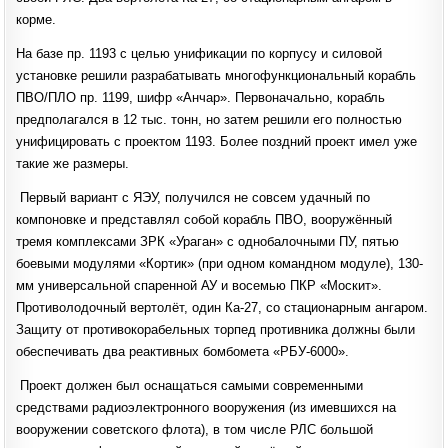
корме.
На базе пр. 1193 с целью унификации по корпусу и силовой
установке решили разрабатывать многофункциональный корабль
ПВО/ПЛО пр. 1199, шифр «Анчар». Первоначально, корабль
предполагался в 12 тыс. тонн, но затем решили его полностью
унифицировать с проектом 1193. Более поздний проект имел уже
такие же размеры.
Первый вариант с ЯЭУ, получился не совсем удачный по
компоновке и представлял собой корабль ПВО, вооружённый
тремя комплексами ЗРК «Ураган» с однобалочными ПУ, пятью
боевыми модулями «Кортик» (при одном командном модуле), 130-
мм универсальной спаренной АУ и восемью ПКР «Москит».
Противолодочный вертолёт, один Ка-27, со стационарным ангаром.
Защиту от противокорабельных торпед противника должны были
обеспечивать два реактивных бомбомета «РБУ-6000».
Проект должен был оснащаться самыми современными
средствами радиоэлектронного вооружения (из имевшихся на
вооружении советского флота), в том числе РЛС большой