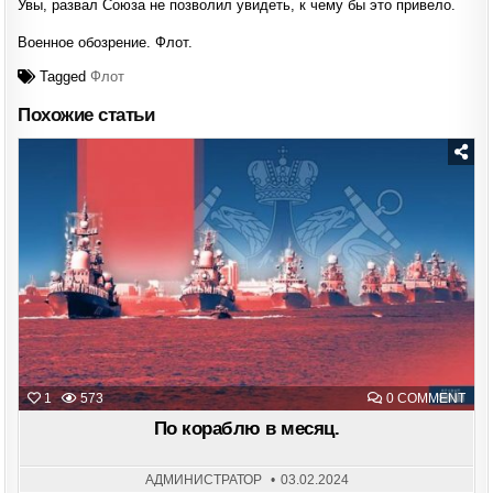
Увы, развал Союза не позволил увидеть, к чему бы это привело.
Военное обозрение. Флот.
Tagged
Флот
Похожие статьи
Posted
in
ON
1
573
0 COMMENT
ПО
КОР
По кораблю в месяц.
В
МЕС
АДМИНИСТРАТОР
03.02.2024