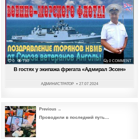
in
ON
0
790
0 COMMENT
В
ГОС
В гостях у экипажа фрегата «Адмирал Эссен»
У
ЭКИ
ФРЕ
«АД
АДМИНИСТРАТОР
27.07.2024
ЭСС
Post
Previous →
navigation
Проводили в последний путь…