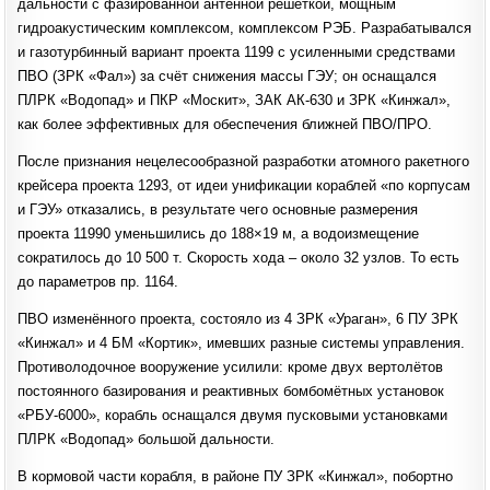
дальности с фазированной антенной решёткой, мощным
гидроакустическим комплексом, комплексом РЭБ. Разрабатывался
и газотурбинный вариант проекта 1199 с усиленными средствами
ПВО (ЗРК «Фал») за счёт снижения массы ГЭУ; он оснащался
ПЛРК «Водопад» и ПКР «Москит», ЗАК АК-630 и ЗРК «Кинжал»,
как более эффективных для обеспечения ближней ПВО/ПРО.
После признания нецелесообразной разработки атомного ракетного
крейсера проекта 1293, от идеи унификации кораблей «по корпусам
и ГЭУ» отказались, в результате чего основные размерения
проекта 11990 уменьшились до 188×19 м, а водоизмещение
сократилось до 10 500 т. Скорость хода – около 32 узлов. То есть
до параметров пр. 1164.
ПВО изменённого проекта, состояло из 4 ЗРК «Ураган», 6 ПУ ЗРК
«Кинжал» и 4 БМ «Кортик», имевших разные системы управления.
Противолодочное вооружение усилили: кроме двух вертолётов
постоянного базирования и реактивных бомбомётных установок
«РБУ-6000», корабль оснащался двумя пусковыми установками
ПЛРК «Водопад» большой дальности.
В кормовой части корабля, в районе ПУ ЗРК «Кинжал», побортно