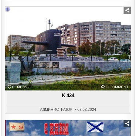
Posted
in
ON
0
3683
0 COMMENT
К-43
К-434
АДМИНИСТРАТОР
03.03.2024
Posted