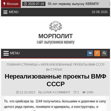
Skip
Молния
2026-07-19
55 лет первому выпуску КВВМПУ
2026-0
to
content
MENU
10.08.2026
МОРПОЛИТ
САЙТ ВЫПУСКНИКОВ КВВМПУ
MENU
ГЛАВНАЯ СТРАНИЦА
»
НЕРЕАЛИЗОВАННЫЕ ПРОЕКТЫ ВМФ СССР
POSTED
СТАТЬИ
IN
Нереализованные проекты ВМФ
СССР
PUBLISHED
COMMENTS:
ON
12.10.2023
LEAVE A COMMENT
2
1090
DATE:
НЕРЕАЛИЗОВАННЫЕ
ПРОЕКТЫ
То, что крейсера пр. 1144 получились большими и дорогими в силу
ВМФ
СССР
целого ряда причин, понимали и адмиралы, и конструкторы, и