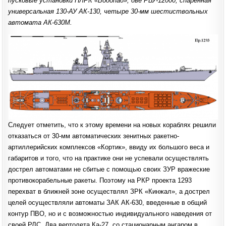
пусковые установки ПЛРК «Водопад», две РБУ-12000, спаренная
универсальная 130-АУ АК-130, четыре 30-мм шестиствольных
автомата АК-630М.
Следует отметить, что к этому времени на новых кораблях решили
отказаться от 30-мм автоматических зенитных ракетно-
артиллерийских комплексов «Кортик», ввиду их большого веса и
габаритов и того, что на практике они не успевали осуществлять
дострел автоматами не сбитые с помощью своих ЗУР вражеские
противокорабельные ракеты. Поэтому на РКР проекта 1293
перехват в ближней зоне осуществлял ЗРК «Кинжал», а дострел
целей осуществляли автоматы ЗАК АК-630, введенные в общий
контур ПВО, но и с возможностью индивидуального наведения от
своей РЛС. Два вертолета Ка-27, со стационарным ангаром в