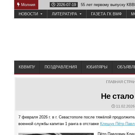
Skip
е Отечеству
Молния
2026-07-19
55 лет первому выпуску КВВМПУ
to
НОВОСТИ
ЛИТЕРАТУРА
ГАЗЕТА ГК ВМФ
М
content
КВВМПУ
ПОЗДРАВЛЕНИЯ
ЮБИЛЯРЫ
ОБЪЯВЛ
ГЛАВНАЯ СТРА
Не стало
PUBLISHE
11.02.2026
DATE:
7 февраля 2026 г. в г. Севастополе после тяжёлой продолжит
военной службы капитан 1 ранга в отставке
Клещук Пётр Павл
Пётр Павлович Клещ