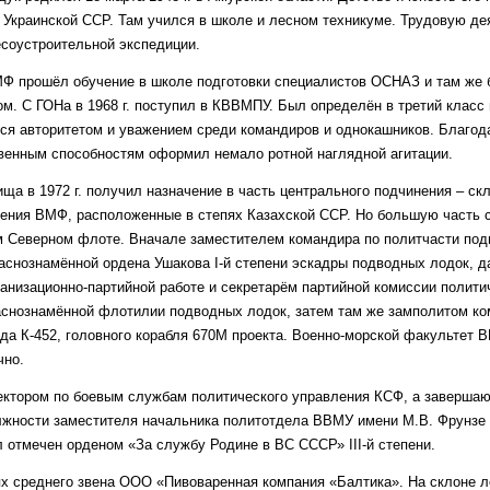
 Украинской ССР. Там учился в школе и лесном техникуме. Трудовую де
соустроительной экспедиции.
Ф прошёл обучение в школе подготовки специалистов ОСНАЗ и там же 
. С ГОНа в 1968 г. поступил в КВВМПУ. Был определён в третий класс
ся авторитетом и уважением среди командиров и однокашников. Благод
венным способностям оформил немало ротной наглядной агитации.
ища в 1972 г. получил назначение в часть центрального подчинения – ск
жения ВМФ, расположенные в степях Казахской ССР. Но большую часть
 Северном флоте. Вначале заместителем командира по политчасти под
раснознамённой ордена Ушакова I-й степени эскадры подводных лодок, 
ганизационно-партийной работе и секретарём партийной комиссии полити
раснознамённой флотилии подводных лодок, затем там же замполитом к
да К-452, головного корабля 670М проекта. Военно-морской факультет 
чно.
ектором по боевым службам политического управления КСФ, а заверш
жности заместителя начальника политотдела ВВМУ имени М.В. Фрунзе 
 отмечен орденом «За службу Родине в ВС СССР» III-й степени.
х среднего звена ООО «Пивоваренная компания «Балтика». На склоне л