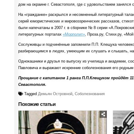
дом на окраине г. Севастополя, где с удовольствием занялся
На «гражданке» раскрылся и несомненный литературный тала
серий юмористических и мировоззренческих рассказов, стихот
были напечатаны в 2007 г. в сборнике № 8 серии «А.Покровск
литературных порталах
«Морполит»
, Проза.ру, Стихи.ру, «Мо
Сослуживцы и подчинённые запомнили П.П. Клещука человек
разбирающимся в людях, умеющим их слушать и слышать, на
Однокашники и друзья по выпуску из училища и академии, со
Павловича и выражают искренние соболезнования его родным 
Прощание с капитаном 1 ранга П.П.Клещуком пройдёт 11 
Севастополя.
Tagged
Демьян Островной
,
Соболезнования
Похожие статьи
Posted
in