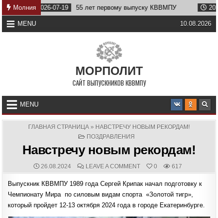
Skip
2026-07-19
Молния
55 лет первому выпуску КВВМПУ
2026-07-07
to
content
MENU
10.08.2026
МОРПОЛИТ
САЙТ ВЫПУСКНИКОВ КВВМПУ
MENU
ГЛАВНАЯ СТРАНИЦА
»
НАВСТРЕЧУ НОВЫМ РЕКОРДАМ!
POSTED
ПОЗДРАВЛЕНИЯ
IN
Навстречу новым рекордам!
PUBLISHED
COMMENTS:
ON
26.08.2024
LEAVE A COMMENT
0
617
DATE:
НАВСТРЕЧУ
НОВЫМ
Выпускник КВВМПУ 1989 года Сергей Крипак начал подготовку к
РЕКОРДАМ!
Чемпионату Мира по силовым видам спорта «Золотой тигр»,
который пройдет 12-13 октября 2024 года в городе Екатеринбурге.