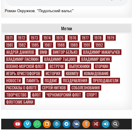
Роман Окружков. "Подольский вальс"
Метки
1971
1972
1973
1974
1975
1976
1977
1978
1979
1981
1982
1985
1987
1988
1989
1991
1992
АНДРЕЙ ДАНИЛОВ
ВМФ
ВИКТОР БЕЛЬКО
ВЛАДИМИР МАКАРЫЧЕВ
ВЛАДИМИР ПАСЯКИН
ВЛАДИМИР ТЫЦКИХ
ВЛАДИМИР ШИГИН
ВОЕННО-МОРСКОЙ ФЛОТ
ВСТРЕЧИ
ВЫПУСКНИКИ
ЕГОРКИН
ИГОРЬ ХРИСТОФОРОВ
ИСТОРИЯ
КВВМПУ
КОМАНДОВАНИЕ
НОВОСТИ
ПАМЯТЬ
ПОДВИГ
ПОЗДРАВЛЕНИЯ
ПРЕПОДАВАТЕЛИ
РАССКАЗЫ О ФЛОТЕ
СЕРГЕЙ НИТКОВ
СОБОЛЕЗНОВАНИЯ
ТВОРЧЕСТВО
ФЛОТ
ЧЕРНОМОРСКИЙ ФЛОТ
СПОРТ
ФЛОТСКИЕ БАЙКИ