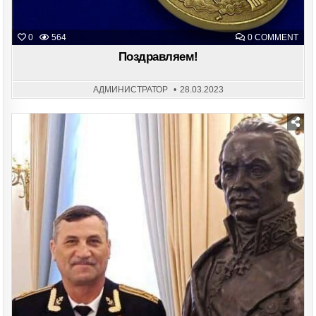
ON
0
564
0 COMMENT
ПОЗ
Поздравляем!
АДМИНИСТРАТОР
28.03.2023
Posted
in