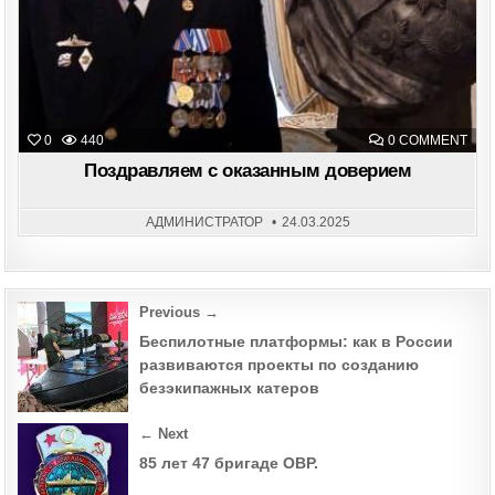
ON
0
440
0 COMMENT
ПОЗ
С
Поздравляем с оказанным доверием
ОКА
ДОВ
АДМИНИСТРАТОР
24.03.2025
Post
Previous →
navigation
Беспилотные платформы: как в России
развиваются проекты по созданию
безэкипажных катеров
← Next
85 лет 47 бригаде ОВР.