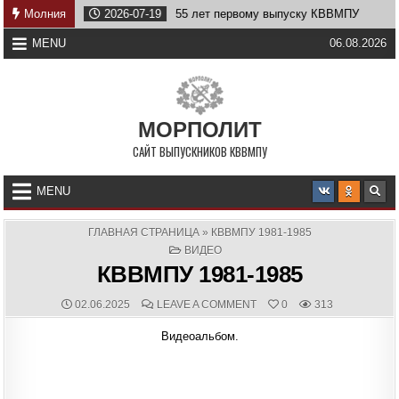
Skip
еству
Молния
2026-07-19
55 лет первому выпуску КВВМПУ
to
content
MENU
06.08.2026
МОРПОЛИТ
САЙТ ВЫПУСКНИКОВ КВВМПУ
MENU
ГЛАВНАЯ СТРАНИЦА
»
КВВМПУ 1981-1985
POSTED
ВИДЕО
IN
КВВМПУ 1981-1985
PUBLISHED
COMMENTS:
ON
02.06.2025
LEAVE A COMMENT
0
313
DATE:
КВВМПУ
1981-
Видеоальбом.
1985