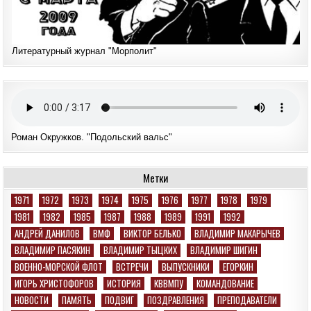
Литературный журнал "Морполит"
Роман Окружков. "Подольский вальс"
Метки
1971
1972
1973
1974
1975
1976
1977
1978
1979
1981
1982
1985
1987
1988
1989
1991
1992
АНДРЕЙ ДАНИЛОВ
ВМФ
ВИКТОР БЕЛЬКО
ВЛАДИМИР МАКАРЫЧЕВ
ВЛАДИМИР ПАСЯКИН
ВЛАДИМИР ТЫЦКИХ
ВЛАДИМИР ШИГИН
ВОЕННО-МОРСКОЙ ФЛОТ
ВСТРЕЧИ
ВЫПУСКНИКИ
ЕГОРКИН
ИГОРЬ ХРИСТОФОРОВ
ИСТОРИЯ
КВВМПУ
КОМАНДОВАНИЕ
НОВОСТИ
ПАМЯТЬ
ПОДВИГ
ПОЗДРАВЛЕНИЯ
ПРЕПОДАВАТЕЛИ