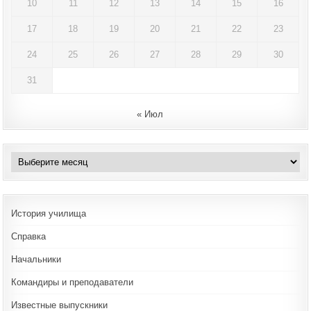
10
11
12
13
14
15
16
17
18
19
20
21
22
23
24
25
26
27
28
29
30
31
« Июл
Архивы
История училища
Справка
Начальники
Командиры и преподаватели
Известные выпускники