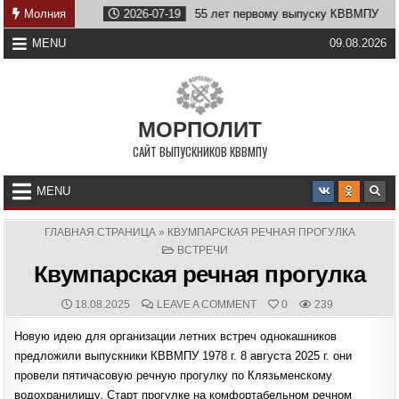
Skip
ву
Молния
2026-07-19
55 лет первому выпуску КВВМПУ
202
to
content
MENU
09.08.2026
МОРПОЛИТ
САЙТ ВЫПУСКНИКОВ КВВМПУ
MENU
ГЛАВНАЯ СТРАНИЦА
»
КВУМПАРСКАЯ РЕЧНАЯ ПРОГУЛКА
POSTED
ВСТРЕЧИ
IN
Квумпарская речная прогулка
PUBLISHED
COMMENTS:
ON
18.08.2025
LEAVE A COMMENT
0
239
DATE:
КВУМПАРСКАЯ
РЕЧНАЯ
Новую идею для организации летних встреч однокашников
ПРОГУЛКА
предложили выпускники КВВМПУ 1978 г. 8 августа 2025 г. они
провели пятичасовую речную прогулку по Клязьменскому
водохранилищу. Старт прогулке на комфортабельном речном