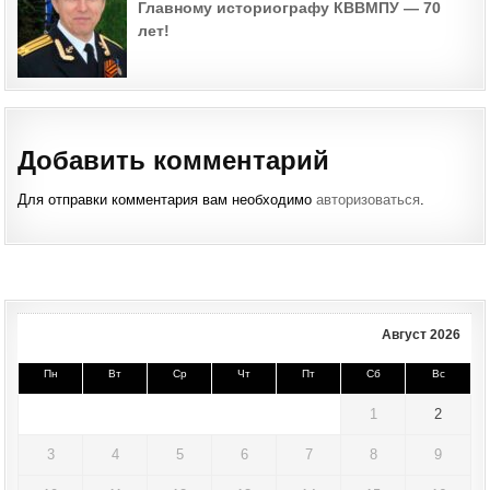
Главному историографу КВВМПУ — 70
лет!
Добавить комментарий
Для отправки комментария вам необходимо
авторизоваться
.
Август 2026
Пн
Вт
Ср
Чт
Пт
Сб
Вс
1
2
3
4
5
6
7
8
9