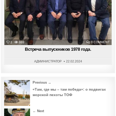
ON
1
869
0 COMMENT
ВСТ
ВЫП
Встреча выпускников 1978 года.
197
ГОД
АДМИНИСТРАТОР
22.02.2024
Post
Previous →
navigation
«Там, где мы – там победа»: о подвигах
морской пехоты ТОФ
← Next